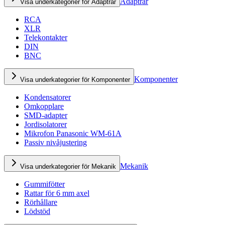
Adaptrar
Visa underkategorier för Adaptrar
RCA
XLR
Telekontakter
DIN
BNC
Komponenter
Visa underkategorier för Komponenter
Kondensatorer
Omkopplare
SMD-adapter
Jordisolatorer
Mikrofon Panasonic WM-61A
Passiv nivåjustering
Mekanik
Visa underkategorier för Mekanik
Gummifötter
Rattar för 6 mm axel
Rörhållare
Lödstöd