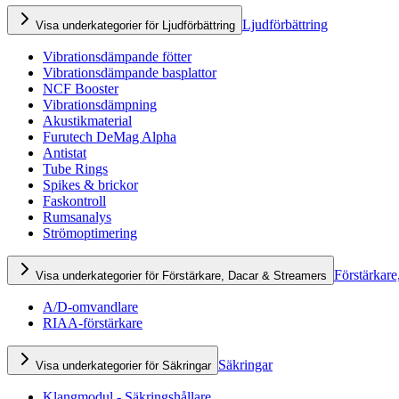
Ljudförbättring
Visa underkategorier för Ljudförbättring
Vibrationsdämpande fötter
Vibrationsdämpande basplattor
NCF Booster
Vibrationsdämpning
Akustikmaterial
Furutech DeMag Alpha
Antistat
Tube Rings
Spikes & brickor
Faskontroll
Rumsanalys
Strömoptimering
Förstärkare
Visa underkategorier för Förstärkare, Dacar & Streamers
A/D-omvandlare
RIAA-förstärkare
Säkringar
Visa underkategorier för Säkringar
Klangmodul - Säkringshållare