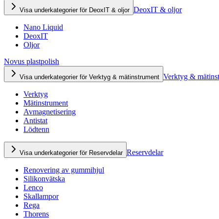
DeoxIT & oljor
Visa underkategorier för DeoxIT & oljor
Nano Liquid
DeoxIT
Oljor
Novus plastpolish
Verktyg & mätins
Visa underkategorier för Verktyg & mätinstrument
Verktyg
Mätinstrument
Avmagnetisering
Antistat
Lödtenn
Reservdelar
Visa underkategorier för Reservdelar
Renovering av gummihjul
Silikonvätska
Lenco
Skallampor
Rega
Thorens