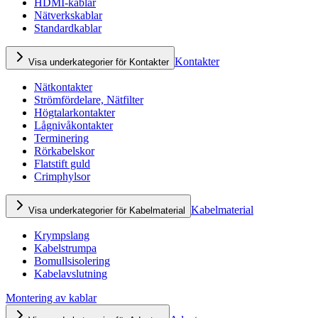
HDMI-kablar
Nätverkskablar
Standardkablar
Kontakter
Visa underkategorier för Kontakter
Nätkontakter
Strömfördelare, Nätfilter
Högtalarkontakter
Lågnivåkontakter
Terminering
Rörkabelskor
Flatstift guld
Crimphylsor
Kabelmaterial
Visa underkategorier för Kabelmaterial
Krympslang
Kabelstrumpa
Bomullsisolering
Kabelavslutning
Montering av kablar