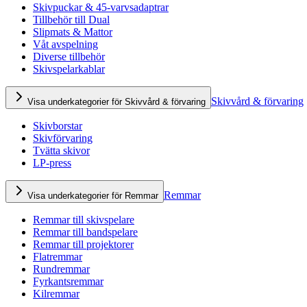
Skivpuckar & 45-varvsadaptrar
Tillbehör till Dual
Slipmats & Mattor
Våt avspelning
Diverse tillbehör
Skivspelarkablar
Skivvård & förvaring
Visa underkategorier för Skivvård & förvaring
Skivborstar
Skivförvaring
Tvätta skivor
LP-press
Remmar
Visa underkategorier för Remmar
Remmar till skivspelare
Remmar till bandspelare
Remmar till projektorer
Flatremmar
Rundremmar
Fyrkantsremmar
Kilremmar