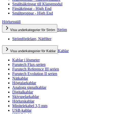
Smältsäkringar till Klangmodul
Finsäkringar - High End
Smältproppar - High End
Hörlursställ
Ström
Visa underkategorier för Ström
Strömfördelare, Nätfilter
Kablar
Visa underkategorier för Kablar
Kablar i lösmeter
Furutech Flux-serien
Furutech Reference III serien
Furutech Evolution II serien
Nätkablar
Högtalarkablar
Analoga signalkablar
Digitalkablar
Skivspelarkablar
Hörlurskablar
Minitelekabel 3,5 mm
USB-kablar