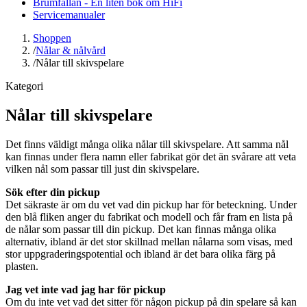
Brumfällan - En liten bok om HiFi
Servicemanualer
Shoppen
/
Nålar & nålvård
/
Nålar till skivspelare
Kategori
Nålar till skivspelare
Det finns väldigt många olika nålar till skivspelare. Att samma nål
kan finnas under flera namn eller fabrikat gör det än svårare att veta
vilken nål som passar till just din skivspelare.
Sök efter din pickup
Det säkraste är om du vet vad din pickup har för beteckning. Under
den blå fliken anger du fabrikat och modell och får fram en lista på
de nålar som passar till din pickup. Det kan finnas många olika
alternativ, ibland är det stor skillnad mellan nålarna som visas, med
stor uppgraderingspotential och ibland är det bara olika färg på
plasten.
Jag vet inte vad jag har för pickup
Om du inte vet vad det sitter för någon pickup på din spelare så kan