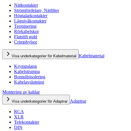
Nätkontakter
Strömfördelare, Nätfilter
Högtalarkontakter
Lågnivåkontakter
Terminering
Rörkabelskor
Flatstift guld
Crimphylsor
Kabelmaterial
Visa underkategorier för Kabelmaterial
Krympslang
Kabelstrumpa
Bomullsisolering
Kabelavslutning
Montering av kablar
Adaptrar
Visa underkategorier för Adaptrar
RCA
XLR
Telekontakter
DIN