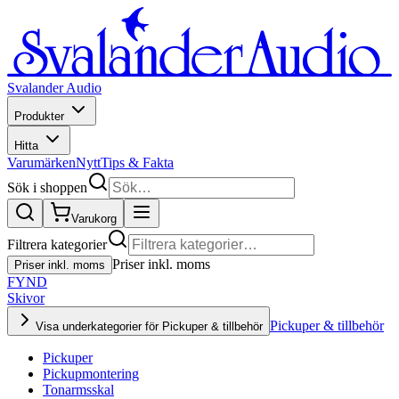
Svalander Audio
Produkter
Hitta
Varumärken
Nytt
Tips & Fakta
Sök i shoppen
Varukorg
Filtrera kategorier
Priser inkl. moms
Priser inkl. moms
FYND
Skivor
Pickuper & tillbehör
Visa underkategorier för Pickuper & tillbehör
Pickuper
Pickupmontering
Tonarmsskal