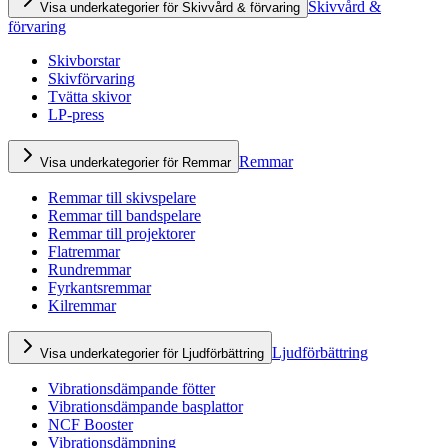
Skivvård &
Visa underkategorier för Skivvård & förvaring
förvaring
Skivborstar
Skivförvaring
Tvätta skivor
LP-press
Remmar
Visa underkategorier för Remmar
Remmar till skivspelare
Remmar till bandspelare
Remmar till projektorer
Flatremmar
Rundremmar
Fyrkantsremmar
Kilremmar
Ljudförbättring
Visa underkategorier för Ljudförbättring
Vibrationsdämpande fötter
Vibrationsdämpande basplattor
NCF Booster
Vibrationsdämpning