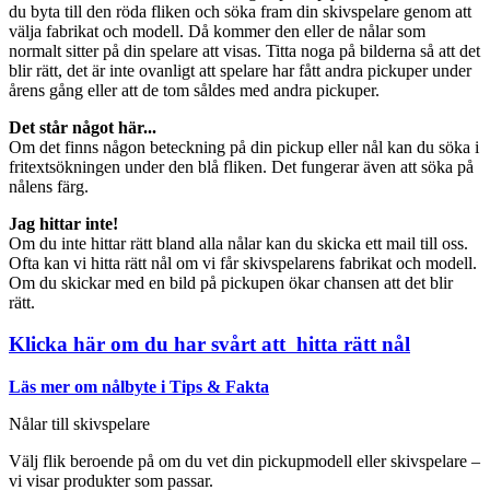
du byta till den röda fliken och söka fram din skivspelare genom att
välja fabrikat och modell. Då kommer den eller de nålar som
normalt sitter på din spelare att visas. Titta noga på bilderna så att det
blir rätt, det är inte ovanligt att spelare har fått andra pickuper under
årens gång eller att de tom såldes med andra pickuper.
Det står något här...
Om det finns någon beteckning på din pickup eller nål kan du söka i
fritextsökningen under den blå fliken. Det fungerar även att söka på
nålens färg.
Jag hittar inte!
Om du inte hittar rätt bland alla nålar kan du skicka ett mail till oss.
Ofta kan vi hitta rätt nål om vi får skivspelarens fabrikat och modell.
Om du skickar med en bild på pickupen ökar chansen att det blir
rätt.
Klicka här om du har svårt att hitta rätt nål
Läs mer om nålbyte i Tips & Fakta
Nålar till skivspelare
Välj flik beroende på om du vet din pickupmodell eller skivspelare –
vi visar produkter som passar.