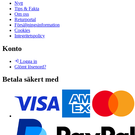
Nytt
Tips & Fakta
Om oss
Returportal
Försäljningsinformation
Cookies
Integritetspolicy
Konto
Logga in
Glömt lösenord?
Betala säkert med