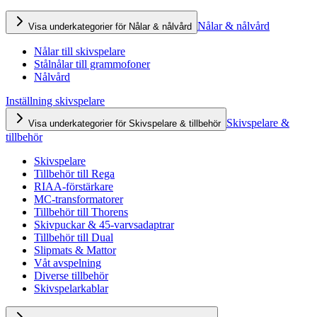
Nålar & nålvård
Visa underkategorier för Nålar & nålvård
Nålar till skivspelare
Stålnålar till grammofoner
Nålvård
Inställning skivspelare
Skivspelare &
Visa underkategorier för Skivspelare & tillbehör
tillbehör
Skivspelare
Tillbehör till Rega
RIAA-förstärkare
MC-transformatorer
Tillbehör till Thorens
Skivpuckar & 45-varvsadaptrar
Tillbehör till Dual
Slipmats & Mattor
Våt avspelning
Diverse tillbehör
Skivspelarkablar