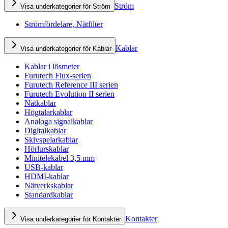
Ström
Visa underkategorier för Ström
Strömfördelare, Nätfilter
Kablar
Visa underkategorier för Kablar
Kablar i lösmeter
Furutech Flux-serien
Furutech Reference III serien
Furutech Evolution II serien
Nätkablar
Högtalarkablar
Analoga signalkablar
Digitalkablar
Skivspelarkablar
Hörlurskablar
Minitelekabel 3,5 mm
USB-kablar
HDMI-kablar
Nätverkskablar
Standardkablar
Kontakter
Visa underkategorier för Kontakter