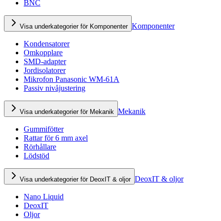
BNC
Komponenter
Visa underkategorier för Komponenter
Kondensatorer
Omkopplare
SMD-adapter
Jordisolatorer
Mikrofon Panasonic WM-61A
Passiv nivåjustering
Mekanik
Visa underkategorier för Mekanik
Gummifötter
Rattar för 6 mm axel
Rörhållare
Lödstöd
DeoxIT & oljor
Visa underkategorier för DeoxIT & oljor
Nano Liquid
DeoxIT
Oljor