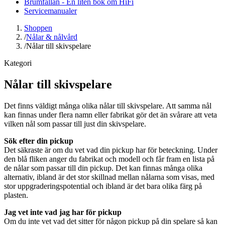
Brumfällan - En liten bok om HiFi
Servicemanualer
Shoppen
/
Nålar & nålvård
/
Nålar till skivspelare
Kategori
Nålar till skivspelare
Det finns väldigt många olika nålar till skivspelare. Att samma nål
kan finnas under flera namn eller fabrikat gör det än svårare att veta
vilken nål som passar till just din skivspelare.
Sök efter din pickup
Det säkraste är om du vet vad din pickup har för beteckning. Under
den blå fliken anger du fabrikat och modell och får fram en lista på
de nålar som passar till din pickup. Det kan finnas många olika
alternativ, ibland är det stor skillnad mellan nålarna som visas, med
stor uppgraderingspotential och ibland är det bara olika färg på
plasten.
Jag vet inte vad jag har för pickup
Om du inte vet vad det sitter för någon pickup på din spelare så kan