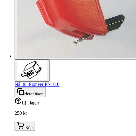
Nål till Pioneer PN-110
Heter även
Ej i lager
250 kr
Köp