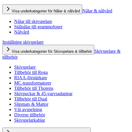
Nålar & nålvård
Visa underkategorier för Nålar & nålvård
Nålar till skivspelare
Stålnålar till grammofoner
Nålvård
Inställning skivspelare
Skivspelare &
Visa underkategorier för Skivspelare & tillbehör
tillbehör
Skivspelare
Tillbehör till Rega
RIAA-förstärkare
MC-transformatorer
Tillbehör till Thorens
Skivpuckar & 45-varvsadaptrar
Tillbehör till Dual
Slipmats & Mattor
Våt avspelning
Diverse tillbehör
Skivspelarkablar