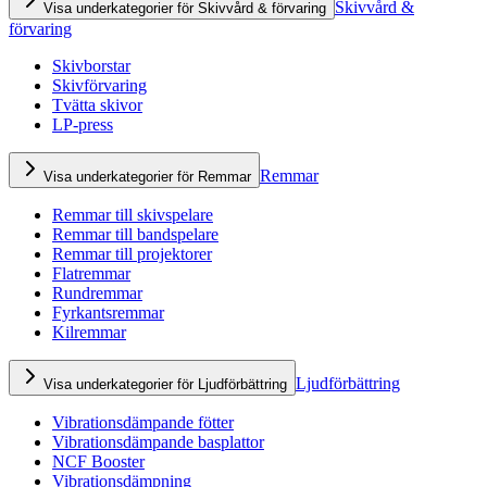
Skivvård &
Visa underkategorier för Skivvård & förvaring
förvaring
Skivborstar
Skivförvaring
Tvätta skivor
LP-press
Remmar
Visa underkategorier för Remmar
Remmar till skivspelare
Remmar till bandspelare
Remmar till projektorer
Flatremmar
Rundremmar
Fyrkantsremmar
Kilremmar
Ljudförbättring
Visa underkategorier för Ljudförbättring
Vibrationsdämpande fötter
Vibrationsdämpande basplattor
NCF Booster
Vibrationsdämpning