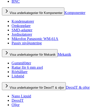
BNC
Komponenter
Visa underkategorier för Komponenter
Kondensatorer
Omkopplare
SMD-adapter
Jordisolatorer
Mikrofon Panasonic WM-61A
Passiv nivåjustering
Mekanik
Visa underkategorier för Mekanik
Gummifötter
Rattar för 6 mm axel
Rörhållare
Lödstöd
DeoxIT & oljor
Visa underkategorier för DeoxIT & oljor
Nano Liquid
DeoxIT
Oljor