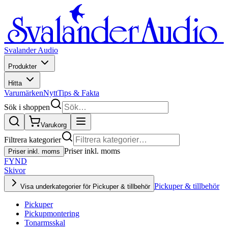
Svalander Audio
Produkter
Hitta
Varumärken
Nytt
Tips & Fakta
Sök i shoppen
Varukorg
Filtrera kategorier
Priser inkl. moms
Priser inkl. moms
FYND
Skivor
Pickuper & tillbehör
Visa underkategorier för Pickuper & tillbehör
Pickuper
Pickupmontering
Tonarmsskal