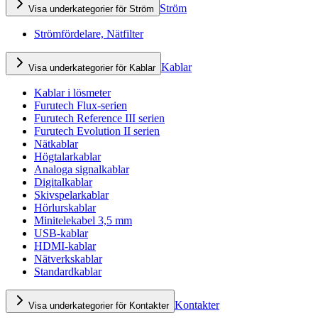
Ström
Visa underkategorier för Ström
Strömfördelare, Nätfilter
Kablar
Visa underkategorier för Kablar
Kablar i lösmeter
Furutech Flux-serien
Furutech Reference III serien
Furutech Evolution II serien
Nätkablar
Högtalarkablar
Analoga signalkablar
Digitalkablar
Skivspelarkablar
Hörlurskablar
Minitelekabel 3,5 mm
USB-kablar
HDMI-kablar
Nätverkskablar
Standardkablar
Kontakter
Visa underkategorier för Kontakter