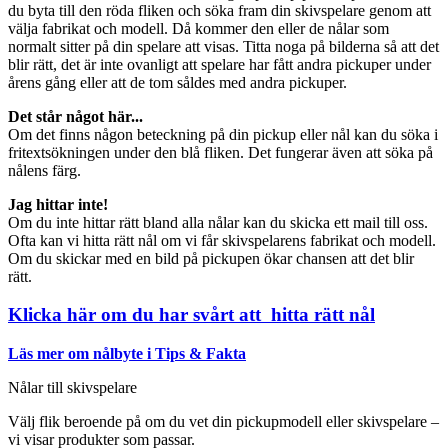
du byta till den röda fliken och söka fram din skivspelare genom att
välja fabrikat och modell. Då kommer den eller de nålar som
normalt sitter på din spelare att visas. Titta noga på bilderna så att det
blir rätt, det är inte ovanligt att spelare har fått andra pickuper under
årens gång eller att de tom såldes med andra pickuper.
Det står något här...
Om det finns någon beteckning på din pickup eller nål kan du söka i
fritextsökningen under den blå fliken. Det fungerar även att söka på
nålens färg.
Jag hittar inte!
Om du inte hittar rätt bland alla nålar kan du skicka ett mail till oss.
Ofta kan vi hitta rätt nål om vi får skivspelarens fabrikat och modell.
Om du skickar med en bild på pickupen ökar chansen att det blir
rätt.
Klicka här om du har svårt att hitta rätt nål
Läs mer om nålbyte i Tips & Fakta
Nålar till skivspelare
Välj flik beroende på om du vet din pickupmodell eller skivspelare –
vi visar produkter som passar.