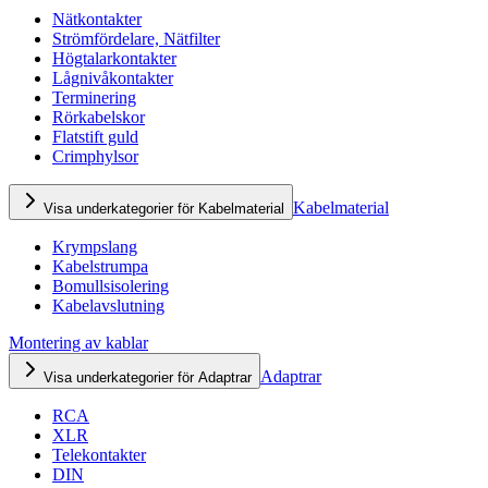
Nätkontakter
Strömfördelare, Nätfilter
Högtalarkontakter
Lågnivåkontakter
Terminering
Rörkabelskor
Flatstift guld
Crimphylsor
Kabelmaterial
Visa underkategorier för Kabelmaterial
Krympslang
Kabelstrumpa
Bomullsisolering
Kabelavslutning
Montering av kablar
Adaptrar
Visa underkategorier för Adaptrar
RCA
XLR
Telekontakter
DIN