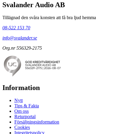
Svalander Audio AB
Tillägnad den svåra konsten att få bra ljud hemma
08-522 153 70
info@svalander.se
Org.nr 556329-2175
Information
Nytt
Tips & Fakta
Om oss
Returportal
Försäljningsinformation
Cookies
Integritetspolicy