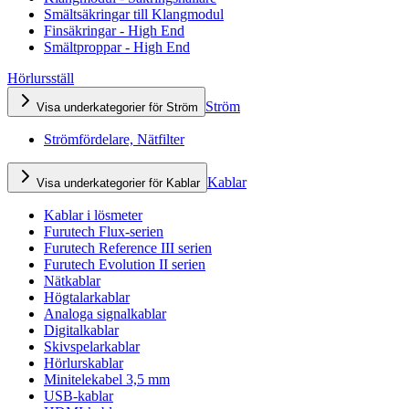
Smältsäkringar till Klangmodul
Finsäkringar - High End
Smältproppar - High End
Hörlursställ
Ström
Visa underkategorier för Ström
Strömfördelare, Nätfilter
Kablar
Visa underkategorier för Kablar
Kablar i lösmeter
Furutech Flux-serien
Furutech Reference III serien
Furutech Evolution II serien
Nätkablar
Högtalarkablar
Analoga signalkablar
Digitalkablar
Skivspelarkablar
Hörlurskablar
Minitelekabel 3,5 mm
USB-kablar