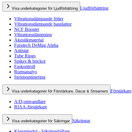
Ljudförbättring
Visa underkategorier för Ljudförbättring
Vibrationsdämpande fötter
Vibrationsdämpande basplattor
NCF Booster
Vibrationsdämpning
Akustikmaterial
Furutech DeMag Alpha
Antistat
Tube Rings
Spikes & brickor
Faskontroll
Rumsanalys
Strömoptimering
Förstärkare
Visa underkategorier för Förstärkare, Dacar & Streamers
A/D-omvandlare
RIAA-förstärkare
Säkringar
Visa underkategorier för Säkringar
Klangmodul - Säkringshållare