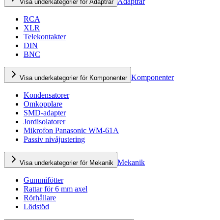
Adaptrar
Visa underkategorier för Adaptrar
RCA
XLR
Telekontakter
DIN
BNC
Komponenter
Visa underkategorier för Komponenter
Kondensatorer
Omkopplare
SMD-adapter
Jordisolatorer
Mikrofon Panasonic WM-61A
Passiv nivåjustering
Mekanik
Visa underkategorier för Mekanik
Gummifötter
Rattar för 6 mm axel
Rörhållare
Lödstöd