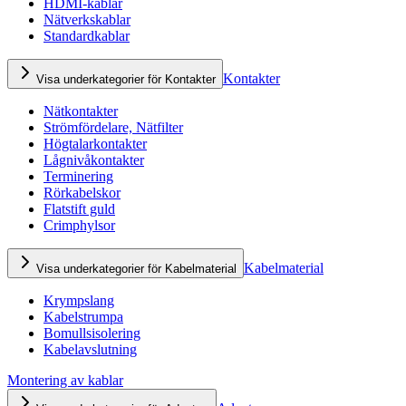
HDMI-kablar
Nätverkskablar
Standardkablar
Kontakter
Visa underkategorier för Kontakter
Nätkontakter
Strömfördelare, Nätfilter
Högtalarkontakter
Lågnivåkontakter
Terminering
Rörkabelskor
Flatstift guld
Crimphylsor
Kabelmaterial
Visa underkategorier för Kabelmaterial
Krympslang
Kabelstrumpa
Bomullsisolering
Kabelavslutning
Montering av kablar