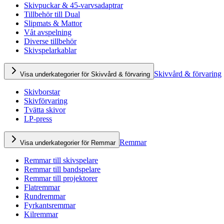
Skivpuckar & 45-varvsadaptrar
Tillbehör till Dual
Slipmats & Mattor
Våt avspelning
Diverse tillbehör
Skivspelarkablar
Skivvård & förvaring
Visa underkategorier för Skivvård & förvaring
Skivborstar
Skivförvaring
Tvätta skivor
LP-press
Remmar
Visa underkategorier för Remmar
Remmar till skivspelare
Remmar till bandspelare
Remmar till projektorer
Flatremmar
Rundremmar
Fyrkantsremmar
Kilremmar