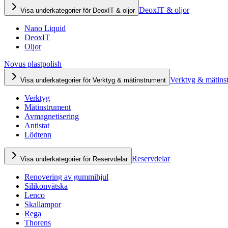
DeoxIT & oljor
Visa underkategorier för DeoxIT & oljor
Nano Liquid
DeoxIT
Oljor
Novus plastpolish
Verktyg & mätins
Visa underkategorier för Verktyg & mätinstrument
Verktyg
Mätinstrument
Avmagnetisering
Antistat
Lödtenn
Reservdelar
Visa underkategorier för Reservdelar
Renovering av gummihjul
Silikonvätska
Lenco
Skallampor
Rega
Thorens