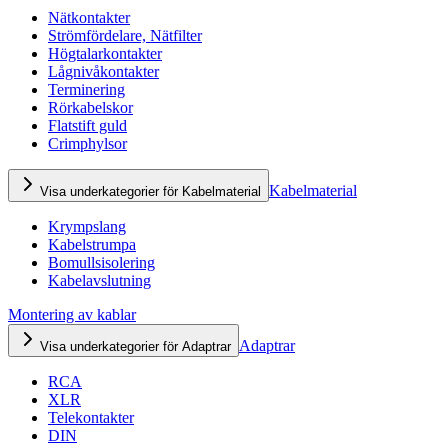
Nätkontakter
Strömfördelare, Nätfilter
Högtalarkontakter
Lågnivåkontakter
Terminering
Rörkabelskor
Flatstift guld
Crimphylsor
Kabelmaterial
Visa underkategorier för Kabelmaterial
Krympslang
Kabelstrumpa
Bomullsisolering
Kabelavslutning
Montering av kablar
Adaptrar
Visa underkategorier för Adaptrar
RCA
XLR
Telekontakter
DIN