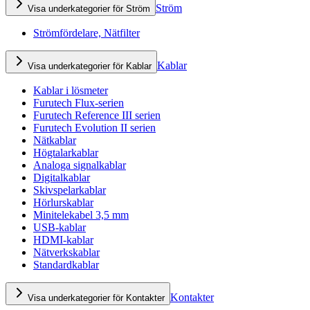
Ström
Visa underkategorier för Ström
Strömfördelare, Nätfilter
Kablar
Visa underkategorier för Kablar
Kablar i lösmeter
Furutech Flux-serien
Furutech Reference III serien
Furutech Evolution II serien
Nätkablar
Högtalarkablar
Analoga signalkablar
Digitalkablar
Skivspelarkablar
Hörlurskablar
Minitelekabel 3,5 mm
USB-kablar
HDMI-kablar
Nätverkskablar
Standardkablar
Kontakter
Visa underkategorier för Kontakter