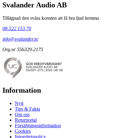
Svalander Audio AB
Tillägnad den svåra konsten att få bra ljud hemma
08-522 153 70
info@svalander.se
Org.nr 556329-2175
Information
Nytt
Tips & Fakta
Om oss
Returportal
Försäljningsinformation
Cookies
Integritetspolicy