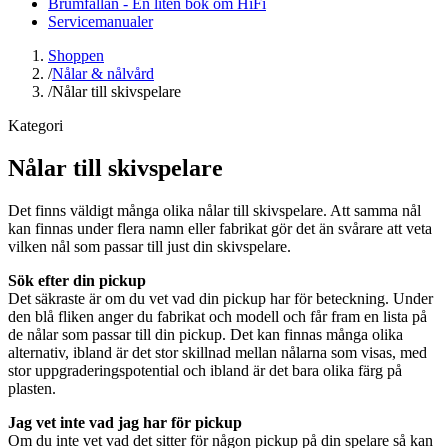
Brumfällan - En liten bok om HiFi
Servicemanualer
Shoppen
/
Nålar & nålvård
/
Nålar till skivspelare
Kategori
Nålar till skivspelare
Det finns väldigt många olika nålar till skivspelare. Att samma nål
kan finnas under flera namn eller fabrikat gör det än svårare att veta
vilken nål som passar till just din skivspelare.
Sök efter din pickup
Det säkraste är om du vet vad din pickup har för beteckning. Under
den blå fliken anger du fabrikat och modell och får fram en lista på
de nålar som passar till din pickup. Det kan finnas många olika
alternativ, ibland är det stor skillnad mellan nålarna som visas, med
stor uppgraderingspotential och ibland är det bara olika färg på
plasten.
Jag vet inte vad jag har för pickup
Om du inte vet vad det sitter för någon pickup på din spelare så kan