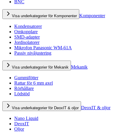
BNC
Komponenter
Visa underkategorier för Komponenter
Kondensatorer
Omkopplare
SMD-adapter
Jordisolatorer
Mikrofon Panasonic WM-61A
Passiv nivåjustering
Mekanik
Visa underkategorier för Mekanik
Gummifötter
Rattar för 6 mm axel
Rörhållare
Lödstöd
DeoxIT & oljor
Visa underkategorier för DeoxIT & oljor
Nano Liquid
DeoxIT
Oljor