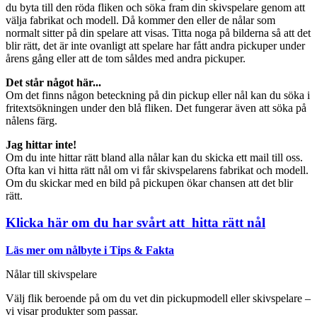
du byta till den röda fliken och söka fram din skivspelare genom att
välja fabrikat och modell. Då kommer den eller de nålar som
normalt sitter på din spelare att visas. Titta noga på bilderna så att det
blir rätt, det är inte ovanligt att spelare har fått andra pickuper under
årens gång eller att de tom såldes med andra pickuper.
Det står något här...
Om det finns någon beteckning på din pickup eller nål kan du söka i
fritextsökningen under den blå fliken. Det fungerar även att söka på
nålens färg.
Jag hittar inte!
Om du inte hittar rätt bland alla nålar kan du skicka ett mail till oss.
Ofta kan vi hitta rätt nål om vi får skivspelarens fabrikat och modell.
Om du skickar med en bild på pickupen ökar chansen att det blir
rätt.
Klicka här om du har svårt att hitta rätt nål
Läs mer om nålbyte i Tips & Fakta
Nålar till skivspelare
Välj flik beroende på om du vet din pickupmodell eller skivspelare –
vi visar produkter som passar.