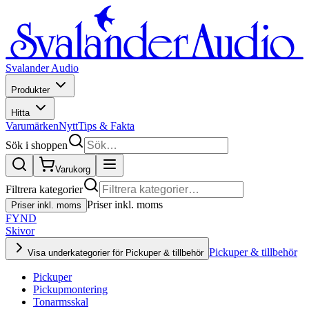
Svalander Audio
Produkter
Hitta
Varumärken
Nytt
Tips & Fakta
Sök i shoppen
Varukorg
Filtrera kategorier
Priser inkl. moms
Priser inkl. moms
FYND
Skivor
Pickuper & tillbehör
Visa underkategorier för Pickuper & tillbehör
Pickuper
Pickupmontering
Tonarmsskal