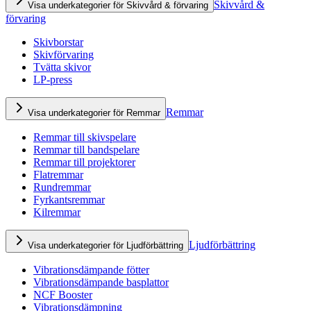
Skivvård &
Visa underkategorier för Skivvård & förvaring
förvaring
Skivborstar
Skivförvaring
Tvätta skivor
LP-press
Remmar
Visa underkategorier för Remmar
Remmar till skivspelare
Remmar till bandspelare
Remmar till projektorer
Flatremmar
Rundremmar
Fyrkantsremmar
Kilremmar
Ljudförbättring
Visa underkategorier för Ljudförbättring
Vibrationsdämpande fötter
Vibrationsdämpande basplattor
NCF Booster
Vibrationsdämpning