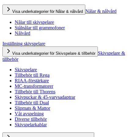
Nålar & nålvård
Visa underkategorier för Nålar & nålvård
Nålar till skivspelare
Stålnålar till grammofoner
Nålvård
Inställning skivspelare
Skivspelare &
Visa underkategorier för Skivspelare & tillbehör
tillbehör
Skivspelare
Tillbehör till Rega
RIAA-förstärkare
MC-transformatorer
Tillbehör till Thorens
Skivpuckar & 45-varvsadaptrar
Tillbehör till Dual
Slipmats & Mattor
Våt avspelning
Diverse tillbehör
Skivspelarkablar