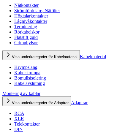
Nätkontakter
Strömfördelare, Nätfilter
Högtalarkontakter
Lågnivåkontakter
Terminering
Rörkabelskor
Flatstift guld
Crimphylsor
Kabelmaterial
Visa underkategorier för Kabelmaterial
Krympslang
Kabelstrumpa
Bomullsisolering
Kabelavslutning
Montering av kablar
Adaptrar
Visa underkategorier för Adaptrar
RCA
XLR
Telekontakter
DIN