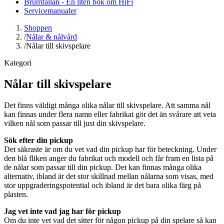
Brumfällan - En liten bok om HiFi
Servicemanualer
Shoppen
/
Nålar & nålvård
/
Nålar till skivspelare
Kategori
Nålar till skivspelare
Det finns väldigt många olika nålar till skivspelare. Att samma nål
kan finnas under flera namn eller fabrikat gör det än svårare att veta
vilken nål som passar till just din skivspelare.
Sök efter din pickup
Det säkraste är om du vet vad din pickup har för beteckning. Under
den blå fliken anger du fabrikat och modell och får fram en lista på
de nålar som passar till din pickup. Det kan finnas många olika
alternativ, ibland är det stor skillnad mellan nålarna som visas, med
stor uppgraderingspotential och ibland är det bara olika färg på
plasten.
Jag vet inte vad jag har för pickup
Om du inte vet vad det sitter för någon pickup på din spelare så kan