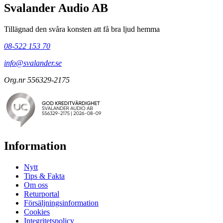
Svalander Audio AB
Tillägnad den svåra konsten att få bra ljud hemma
08-522 153 70
info@svalander.se
Org.nr 556329-2175
Information
Nytt
Tips & Fakta
Om oss
Returportal
Försäljningsinformation
Cookies
Integritetspolicy