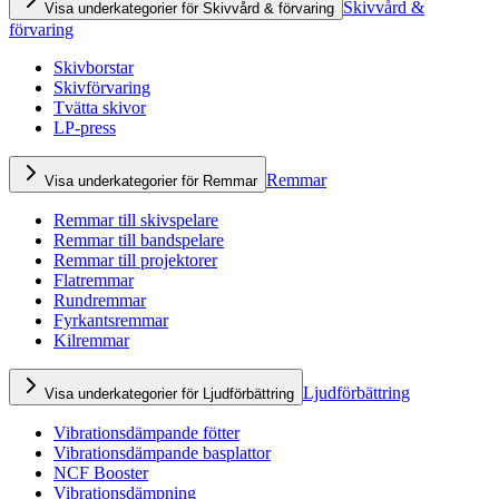
Skivvård &
Visa underkategorier för Skivvård & förvaring
förvaring
Skivborstar
Skivförvaring
Tvätta skivor
LP-press
Remmar
Visa underkategorier för Remmar
Remmar till skivspelare
Remmar till bandspelare
Remmar till projektorer
Flatremmar
Rundremmar
Fyrkantsremmar
Kilremmar
Ljudförbättring
Visa underkategorier för Ljudförbättring
Vibrationsdämpande fötter
Vibrationsdämpande basplattor
NCF Booster
Vibrationsdämpning