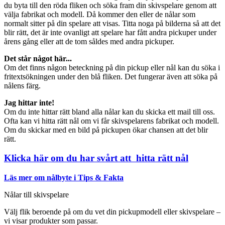
du byta till den röda fliken och söka fram din skivspelare genom att
välja fabrikat och modell. Då kommer den eller de nålar som
normalt sitter på din spelare att visas. Titta noga på bilderna så att det
blir rätt, det är inte ovanligt att spelare har fått andra pickuper under
årens gång eller att de tom såldes med andra pickuper.
Det står något här...
Om det finns någon beteckning på din pickup eller nål kan du söka i
fritextsökningen under den blå fliken. Det fungerar även att söka på
nålens färg.
Jag hittar inte!
Om du inte hittar rätt bland alla nålar kan du skicka ett mail till oss.
Ofta kan vi hitta rätt nål om vi får skivspelarens fabrikat och modell.
Om du skickar med en bild på pickupen ökar chansen att det blir
rätt.
Klicka här om du har svårt att hitta rätt nål
Läs mer om nålbyte i Tips & Fakta
Nålar till skivspelare
Välj flik beroende på om du vet din pickupmodell eller skivspelare –
vi visar produkter som passar.