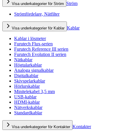
Ström
Visa underkategorier för Ström
Strömfördelare, Nätfilter
Kablar
Visa underkategorier för Kablar
Kablar i lösmeter
Furutech Flux-serien
Furutech Reference III serien
Furutech Evolution II serien
Nätkablar
Högtalarkablar
Analoga signalkablar
Digitalkablar
Skivspelarkablar
Hörlurskablar
Minitelekabel 3,5 mm
USB-kablar
HDMI-kablar
Nätverkskablar
Standardkablar
Kontakter
Visa underkategorier för Kontakter