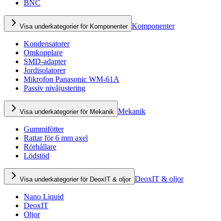
BNC
Komponenter
Visa underkategorier för Komponenter
Kondensatorer
Omkopplare
SMD-adapter
Jordisolatorer
Mikrofon Panasonic WM-61A
Passiv nivåjustering
Mekanik
Visa underkategorier för Mekanik
Gummifötter
Rattar för 6 mm axel
Rörhållare
Lödstöd
DeoxIT & oljor
Visa underkategorier för DeoxIT & oljor
Nano Liquid
DeoxIT
Oljor