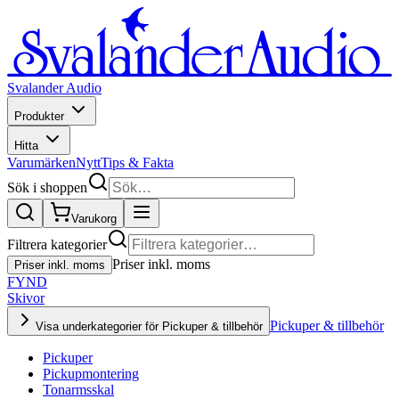
Svalander Audio
Produkter
Hitta
Varumärken
Nytt
Tips & Fakta
Sök i shoppen
Varukorg
Filtrera kategorier
Priser inkl. moms
Priser inkl. moms
FYND
Skivor
Pickuper & tillbehör
Visa underkategorier för Pickuper & tillbehör
Pickuper
Pickupmontering
Tonarmsskal