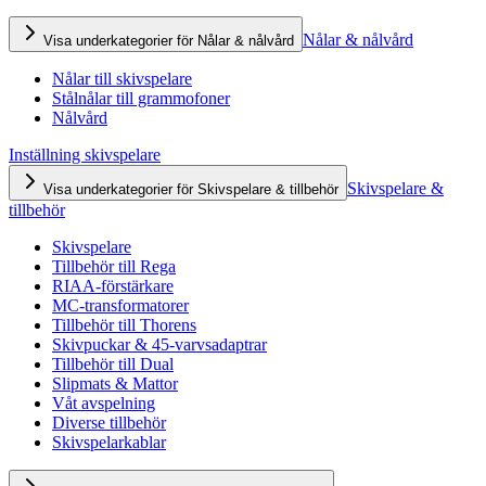
Nålar & nålvård
Visa underkategorier för Nålar & nålvård
Nålar till skivspelare
Stålnålar till grammofoner
Nålvård
Inställning skivspelare
Skivspelare &
Visa underkategorier för Skivspelare & tillbehör
tillbehör
Skivspelare
Tillbehör till Rega
RIAA-förstärkare
MC-transformatorer
Tillbehör till Thorens
Skivpuckar & 45-varvsadaptrar
Tillbehör till Dual
Slipmats & Mattor
Våt avspelning
Diverse tillbehör
Skivspelarkablar