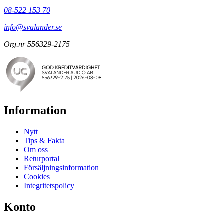
08-522 153 70
info@svalander.se
Org.nr 556329-2175
Information
Nytt
Tips & Fakta
Om oss
Returportal
Försäljningsinformation
Cookies
Integritetspolicy
Konto