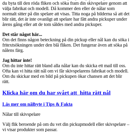
du byta till den röda fliken och söka fram din skivspelare genom att
välja fabrikat och modell. Då kommer den eller de nålar som
normalt sitter på din spelare att visas. Titta noga på bilderna så att det
blir rätt, det är inte ovanligt att spelare har fått andra pickuper under
årens gång eller att de tom såldes med andra pickuper.
Det står något här...
Om det finns någon beteckning på din pickup eller nål kan du söka i
fritextsökningen under den blå fliken. Det fungerar även att söka på
nålens färg.
Jag hittar inte!
Om du inte hittar rätt bland alla nålar kan du skicka ett mail till oss.
Ofta kan vi hitta rätt nål om vi får skivspelarens fabrikat och modell.
Om du skickar med en bild på pickupen ökar chansen att det blir
rätt.
Klicka här om du har svårt att hitta rätt nål
Läs mer om nålbyte i Tips & Fakta
Nålar till skivspelare
Välj flik beroende på om du vet din pickupmodell eller skivspelare –
vi visar produkter som passar.