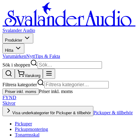
Svalander Audio
Produkter
Hitta
Varumärken
Nytt
Tips & Fakta
Sök i shoppen
Varukorg
Filtrera kategorier
Priser inkl. moms
Priser inkl. moms
FYND
Skivor
Pickuper & tillbehör
Visa underkategorier för Pickuper & tillbehör
Pickuper
Pickupmontering
Tonarmsskal