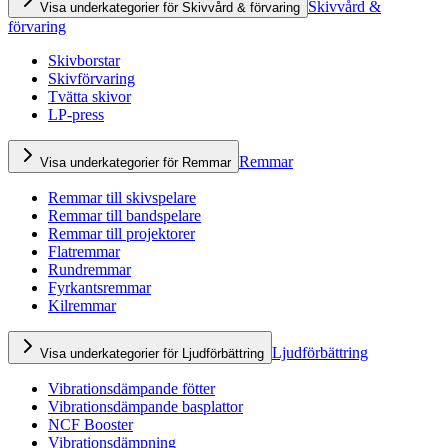
Skivvård &
Visa underkategorier för Skivvård & förvaring
förvaring
Skivborstar
Skivförvaring
Tvätta skivor
LP-press
Remmar
Visa underkategorier för Remmar
Remmar till skivspelare
Remmar till bandspelare
Remmar till projektorer
Flatremmar
Rundremmar
Fyrkantsremmar
Kilremmar
Ljudförbättring
Visa underkategorier för Ljudförbättring
Vibrationsdämpande fötter
Vibrationsdämpande basplattor
NCF Booster
Vibrationsdämpning