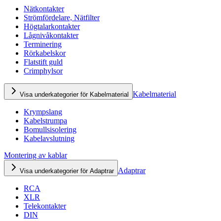
Nätkontakter
Strömfördelare, Nätfilter
Högtalarkontakter
Lågnivåkontakter
Terminering
Rörkabelskor
Flatstift guld
Crimphylsor
Kabelmaterial
Visa underkategorier för Kabelmaterial
Krympslang
Kabelstrumpa
Bomullsisolering
Kabelavslutning
Montering av kablar
Adaptrar
Visa underkategorier för Adaptrar
RCA
XLR
Telekontakter
DIN