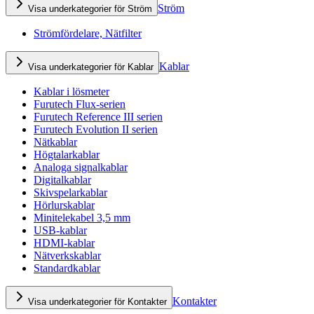
Ström
Visa underkategorier för Ström
Strömfördelare, Nätfilter
Kablar
Visa underkategorier för Kablar
Kablar i lösmeter
Furutech Flux-serien
Furutech Reference III serien
Furutech Evolution II serien
Nätkablar
Högtalarkablar
Analoga signalkablar
Digitalkablar
Skivspelarkablar
Hörlurskablar
Minitelekabel 3,5 mm
USB-kablar
HDMI-kablar
Nätverkskablar
Standardkablar
Kontakter
Visa underkategorier för Kontakter