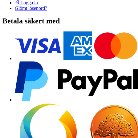
Logga in
Glömt lösenord?
Betala säkert med