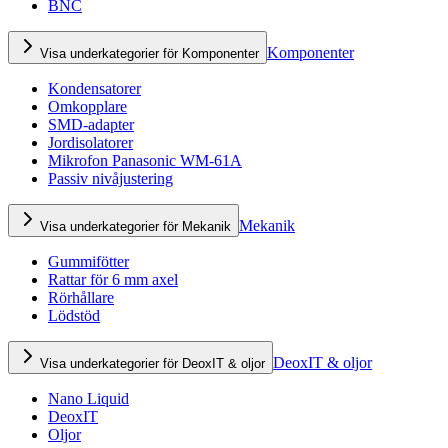
BNC
Komponenter
Visa underkategorier för Komponenter
Kondensatorer
Omkopplare
SMD-adapter
Jordisolatorer
Mikrofon Panasonic WM-61A
Passiv nivåjustering
Mekanik
Visa underkategorier för Mekanik
Gummifötter
Rattar för 6 mm axel
Rörhållare
Lödstöd
DeoxIT & oljor
Visa underkategorier för DeoxIT & oljor
Nano Liquid
DeoxIT
Oljor