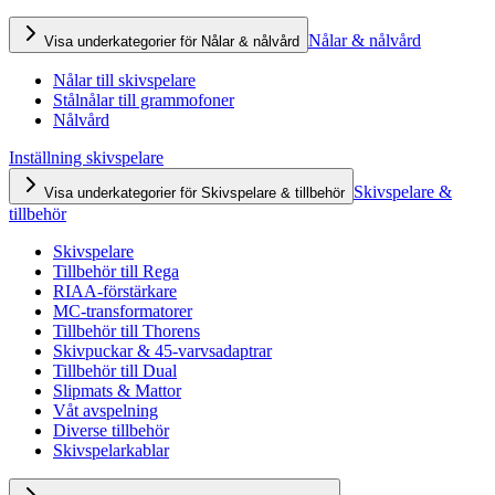
Nålar & nålvård
Visa underkategorier för Nålar & nålvård
Nålar till skivspelare
Stålnålar till grammofoner
Nålvård
Inställning skivspelare
Skivspelare &
Visa underkategorier för Skivspelare & tillbehör
tillbehör
Skivspelare
Tillbehör till Rega
RIAA-förstärkare
MC-transformatorer
Tillbehör till Thorens
Skivpuckar & 45-varvsadaptrar
Tillbehör till Dual
Slipmats & Mattor
Våt avspelning
Diverse tillbehör
Skivspelarkablar