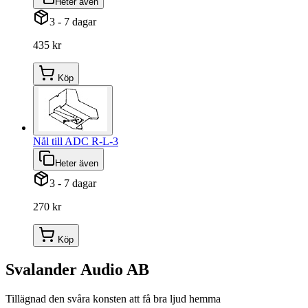
Heter även
3 - 7 dagar
435 kr
Köp
Nål till ADC R-L-3
Heter även
3 - 7 dagar
270 kr
Köp
Svalander Audio AB
Tillägnad den svåra konsten att få bra ljud hemma