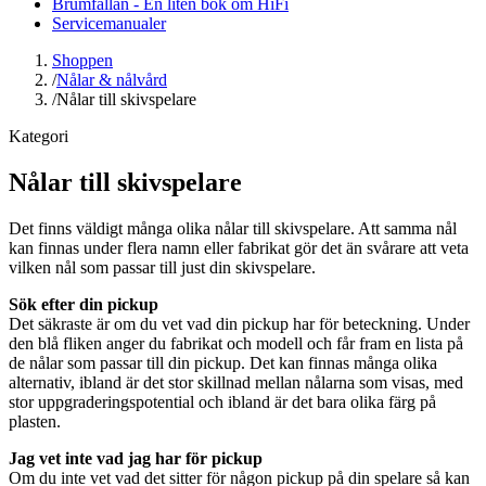
Brumfällan - En liten bok om HiFi
Servicemanualer
Shoppen
/
Nålar & nålvård
/
Nålar till skivspelare
Kategori
Nålar till skivspelare
Det finns väldigt många olika nålar till skivspelare. Att samma nål
kan finnas under flera namn eller fabrikat gör det än svårare att veta
vilken nål som passar till just din skivspelare.
Sök efter din pickup
Det säkraste är om du vet vad din pickup har för beteckning. Under
den blå fliken anger du fabrikat och modell och får fram en lista på
de nålar som passar till din pickup. Det kan finnas många olika
alternativ, ibland är det stor skillnad mellan nålarna som visas, med
stor uppgraderingspotential och ibland är det bara olika färg på
plasten.
Jag vet inte vad jag har för pickup
Om du inte vet vad det sitter för någon pickup på din spelare så kan