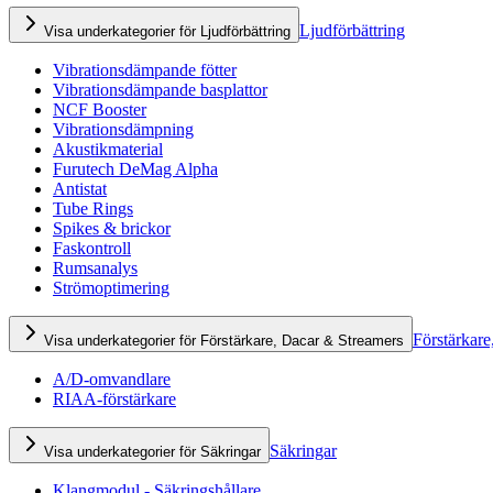
Ljudförbättring
Visa underkategorier för Ljudförbättring
Vibrationsdämpande fötter
Vibrationsdämpande basplattor
NCF Booster
Vibrationsdämpning
Akustikmaterial
Furutech DeMag Alpha
Antistat
Tube Rings
Spikes & brickor
Faskontroll
Rumsanalys
Strömoptimering
Förstärkare
Visa underkategorier för Förstärkare, Dacar & Streamers
A/D-omvandlare
RIAA-förstärkare
Säkringar
Visa underkategorier för Säkringar
Klangmodul - Säkringshållare