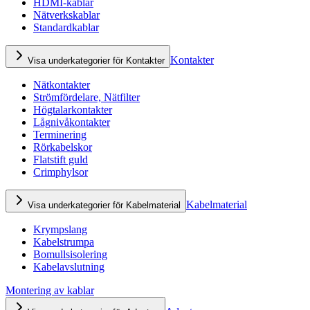
HDMI-kablar
Nätverkskablar
Standardkablar
Kontakter
Visa underkategorier för Kontakter
Nätkontakter
Strömfördelare, Nätfilter
Högtalarkontakter
Lågnivåkontakter
Terminering
Rörkabelskor
Flatstift guld
Crimphylsor
Kabelmaterial
Visa underkategorier för Kabelmaterial
Krympslang
Kabelstrumpa
Bomullsisolering
Kabelavslutning
Montering av kablar