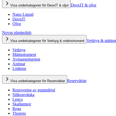
DeoxIT & oljor
Visa underkategorier för DeoxIT & oljor
Nano Liquid
DeoxIT
Oljor
Novus plastpolish
Verktyg & mätins
Visa underkategorier för Verktyg & mätinstrument
Verktyg
Mätinstrument
Avmagnetisering
Antistat
Lödtenn
Reservdelar
Visa underkategorier för Reservdelar
Renovering av gummihjul
Silikonvätska
Lenco
Skallampor
Rega
Thorens