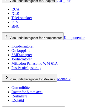
Adaptrar
Visa underkategorier för Adaptrar
RCA
XLR
Telekontakter
DIN
BNC
Komponenter
Visa underkategorier för Komponenter
Kondensatorer
Omkopplare
SMD-adapter
Jordisolatorer
Mikrofon Panasonic WM-61A
Passiv nivåjustering
Mekanik
Visa underkategorier för Mekanik
Gummifötter
Rattar för 6 mm axel
Rörhållare
Lödstöd