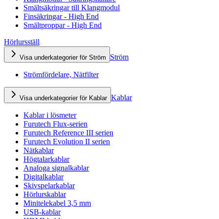
Smältsäkringar till Klangmodul
Finsäkringar - High End
Smältproppar - High End
Hörlursställ
Ström
Visa underkategorier för Ström
Strömfördelare, Nätfilter
Kablar
Visa underkategorier för Kablar
Kablar i lösmeter
Furutech Flux-serien
Furutech Reference III serien
Furutech Evolution II serien
Nätkablar
Högtalarkablar
Analoga signalkablar
Digitalkablar
Skivspelarkablar
Hörlurskablar
Minitelekabel 3,5 mm
USB-kablar