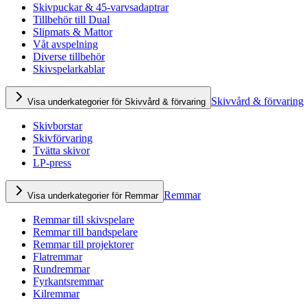
Skivpuckar & 45-varvsadaptrar
Tillbehör till Dual
Slipmats & Mattor
Våt avspelning
Diverse tillbehör
Skivspelarkablar
Skivvård & förvaring
Visa underkategorier för Skivvård & förvaring
Skivborstar
Skivförvaring
Tvätta skivor
LP-press
Remmar
Visa underkategorier för Remmar
Remmar till skivspelare
Remmar till bandspelare
Remmar till projektorer
Flatremmar
Rundremmar
Fyrkantsremmar
Kilremmar