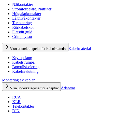
Nätkontakter
Strömfördelare, Nätfilter
Högtalarkontakter
Lågnivåkontakter
Terminering
Rörkabelskor
Flatstift guld
Crimphylsor
Kabelmaterial
Visa underkategorier för Kabelmaterial
Krympslang
Kabelstrumpa
Bomullsisolering
Kabelavslutning
Montering av kablar
Adaptrar
Visa underkategorier för Adaptrar
RCA
XLR
Telekontakter
DIN