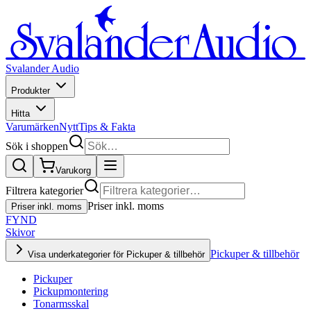
Svalander Audio
Produkter
Hitta
Varumärken
Nytt
Tips & Fakta
Sök i shoppen
Varukorg
Filtrera kategorier
Priser inkl. moms
Priser inkl. moms
FYND
Skivor
Pickuper & tillbehör
Visa underkategorier för Pickuper & tillbehör
Pickuper
Pickupmontering
Tonarmsskal