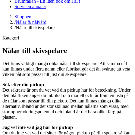
Brumfällan - En liten bok om HiFi
Servicemanualer
Shoppen
/
Nålar & nålvård
/
Nålar till skivspelare
Kategori
Nålar till skivspelare
Det finns väldigt många olika nålar till skivspelare. Att samma nål
kan finnas under flera namn eller fabrikat gör det än svårare att veta
vilken nål som passar till just din skivspelare.
Sök efter din pickup
Det säkraste är om du vet vad din pickup har för beteckning. Under
den blå fliken anger du fabrikat och modell och får fram en lista på
de nålar som passar till din pickup. Det kan finnas många olika
alternativ, ibland är det stor skillnad mellan nålarna som visas, med
stor uppgraderingspotential och ibland är det bara olika färg på
plasten.
Jag vet inte vad jag har för pickup
Om du inte vet vad det sitter för någon pickup på din spelare så kan