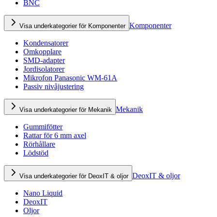
BNC
Komponenter
Visa underkategorier för Komponenter
Kondensatorer
Omkopplare
SMD-adapter
Jordisolatorer
Mikrofon Panasonic WM-61A
Passiv nivåjustering
Mekanik
Visa underkategorier för Mekanik
Gummifötter
Rattar för 6 mm axel
Rörhållare
Lödstöd
DeoxIT & oljor
Visa underkategorier för DeoxIT & oljor
Nano Liquid
DeoxIT
Oljor