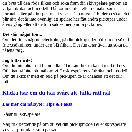
du byta till den röda fliken och söka fram din skivspelare genom att
välja fabrikat och modell. Då kommer den eller de nålar som
normalt sitter på din spelare att visas. Titta noga på bilderna så att det
blir rätt, det är inte ovanligt att spelare har fått andra pickuper under
årens gång eller att de tom såldes med andra pickuper.
Det står något här...
Om det finns någon beteckning på din pickup eller nål kan du söka i
fritextsökningen under den blå fliken. Det fungerar även att söka på
nålens färg.
Jag hittar inte!
Om du inte hittar rätt bland alla nålar kan du skicka ett mail till oss.
Ofta kan vi hitta rätt nål om vi får skivspelarens fabrikat och modell.
Om du skickar med en bild på pickupen ökar chansen att det blir
rätt.
Klicka här om du har svårt att hitta rätt nål
Läs mer om nålbyte i Tips & Fakta
Nålar till skivspelare
Välj flik beroende på om du vet din pickupmodell eller skivspelare –
vi visar produkter som passar.