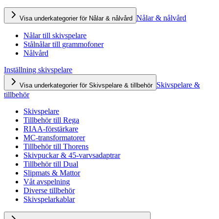
Nålar & nålvård
Visa underkategorier för Nålar & nålvård
Nålar till skivspelare
Stålnålar till grammofoner
Nålvård
Inställning skivspelare
Skivspelare &
Visa underkategorier för Skivspelare & tillbehör
tillbehör
Skivspelare
Tillbehör till Rega
RIAA-förstärkare
MC-transformatorer
Tillbehör till Thorens
Skivpuckar & 45-varvsadaptrar
Tillbehör till Dual
Slipmats & Mattor
Våt avspelning
Diverse tillbehör
Skivspelarkablar