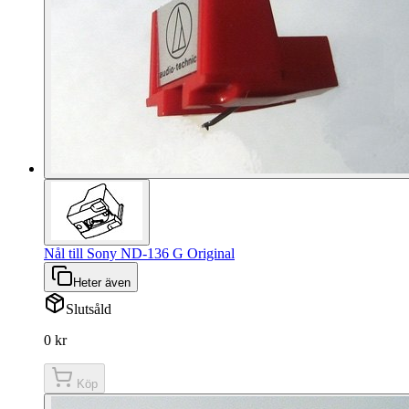
Nål till Sony ND-136 G Original
Heter även
Slutsåld
0 kr
Köp