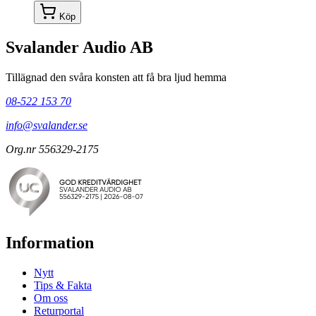
Köp
Svalander Audio AB
Tillägnad den svåra konsten att få bra ljud hemma
08-522 153 70
info@svalander.se
Org.nr 556329-2175
Information
Nytt
Tips & Fakta
Om oss
Returportal