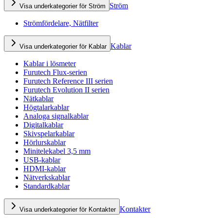
Ström
Visa underkategorier för Ström
Strömfördelare, Nätfilter
Kablar
Visa underkategorier för Kablar
Kablar i lösmeter
Furutech Flux-serien
Furutech Reference III serien
Furutech Evolution II serien
Nätkablar
Högtalarkablar
Analoga signalkablar
Digitalkablar
Skivspelarkablar
Hörlurskablar
Minitelekabel 3,5 mm
USB-kablar
HDMI-kablar
Nätverkskablar
Standardkablar
Kontakter
Visa underkategorier för Kontakter