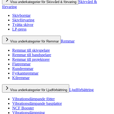
Skivvård &
Visa underkategorier för Skivvård & förvaring
förvaring
Skivborstar
Skivförvaring
Tvätta skivor
LP-press
Remmar
Visa underkategorier för Remmar
Remmar till skivspelare
Remmar till bandspelare
Remmar till projektorer
Flatremmar
Rundremmar
Fyrkantsremmar
Kilremmar
Ljudförbättring
Visa underkategorier för Ljudförbättring
Vibrationsdämpande fötter
Vibrationsdämpande basplattor
NCF Booster
Vibrationsdämpning