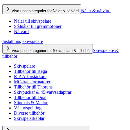
Nålar & nålvård
Visa underkategorier för Nålar & nålvård
Nålar till skivspelare
Stålnålar till grammofoner
Nålvård
Inställning skivspelare
Skivspelare &
Visa underkategorier för Skivspelare & tillbehör
tillbehör
Skivspelare
Tillbehör till Rega
RIAA-förstärkare
MC-transformatorer
Tillbehör till Thorens
Skivpuckar & 45-varvsadaptrar
Tillbehör till Dual
Slipmats & Mattor
Våt avspelning
Diverse tillbehör
Skivspelarkablar