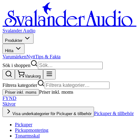
Svalander Audio
Produkter
Hitta
Varumärken
Nytt
Tips & Fakta
Sök i shoppen
Varukorg
Filtrera kategorier
Priser inkl. moms
Priser inkl. moms
FYND
Skivor
Pickuper & tillbehör
Visa underkategorier för Pickuper & tillbehör
Pickuper
Pickupmontering
Tonarmsskal