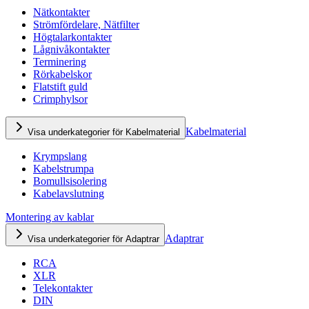
Nätkontakter
Strömfördelare, Nätfilter
Högtalarkontakter
Lågnivåkontakter
Terminering
Rörkabelskor
Flatstift guld
Crimphylsor
Kabelmaterial
Visa underkategorier för Kabelmaterial
Krympslang
Kabelstrumpa
Bomullsisolering
Kabelavslutning
Montering av kablar
Adaptrar
Visa underkategorier för Adaptrar
RCA
XLR
Telekontakter
DIN