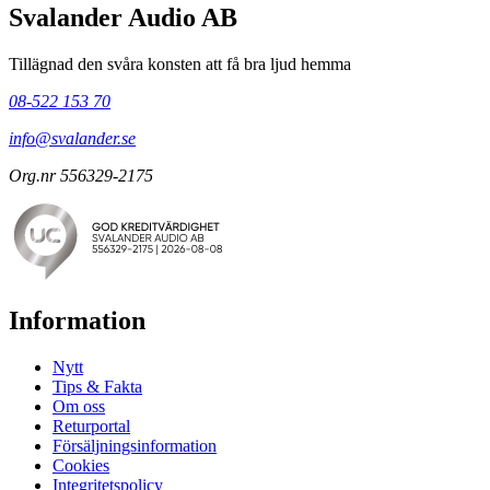
Svalander Audio AB
Tillägnad den svåra konsten att få bra ljud hemma
08-522 153 70
info@svalander.se
Org.nr 556329-2175
Information
Nytt
Tips & Fakta
Om oss
Returportal
Försäljningsinformation
Cookies
Integritetspolicy