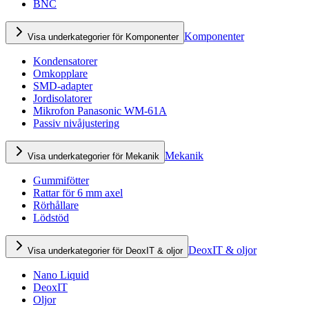
BNC
Komponenter
Visa underkategorier för Komponenter
Kondensatorer
Omkopplare
SMD-adapter
Jordisolatorer
Mikrofon Panasonic WM-61A
Passiv nivåjustering
Mekanik
Visa underkategorier för Mekanik
Gummifötter
Rattar för 6 mm axel
Rörhållare
Lödstöd
DeoxIT & oljor
Visa underkategorier för DeoxIT & oljor
Nano Liquid
DeoxIT
Oljor