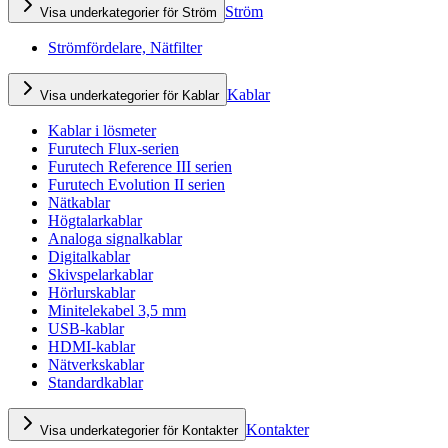
Ström
Visa underkategorier för Ström
Strömfördelare, Nätfilter
Kablar
Visa underkategorier för Kablar
Kablar i lösmeter
Furutech Flux-serien
Furutech Reference III serien
Furutech Evolution II serien
Nätkablar
Högtalarkablar
Analoga signalkablar
Digitalkablar
Skivspelarkablar
Hörlurskablar
Minitelekabel 3,5 mm
USB-kablar
HDMI-kablar
Nätverkskablar
Standardkablar
Kontakter
Visa underkategorier för Kontakter