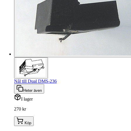
Nål till Dual DMS-236
Heter även
I lager
270 kr
Köp