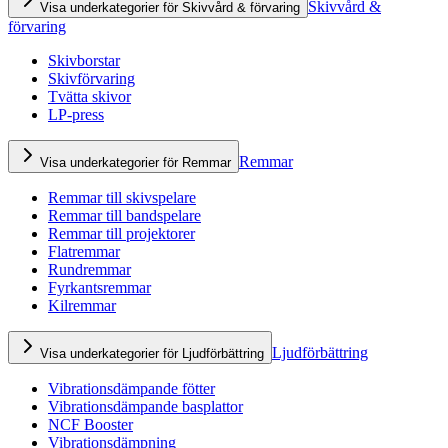
Skivvård &
Visa underkategorier för Skivvård & förvaring
förvaring
Skivborstar
Skivförvaring
Tvätta skivor
LP-press
Remmar
Visa underkategorier för Remmar
Remmar till skivspelare
Remmar till bandspelare
Remmar till projektorer
Flatremmar
Rundremmar
Fyrkantsremmar
Kilremmar
Ljudförbättring
Visa underkategorier för Ljudförbättring
Vibrationsdämpande fötter
Vibrationsdämpande basplattor
NCF Booster
Vibrationsdämpning