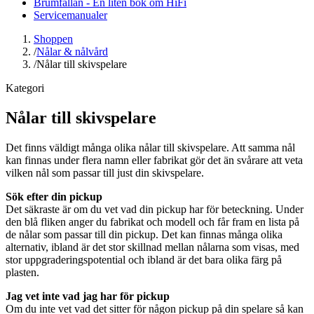
Brumfällan - En liten bok om HiFi
Servicemanualer
Shoppen
/
Nålar & nålvård
/
Nålar till skivspelare
Kategori
Nålar till skivspelare
Det finns väldigt många olika nålar till skivspelare. Att samma nål
kan finnas under flera namn eller fabrikat gör det än svårare att veta
vilken nål som passar till just din skivspelare.
Sök efter din pickup
Det säkraste är om du vet vad din pickup har för beteckning. Under
den blå fliken anger du fabrikat och modell och får fram en lista på
de nålar som passar till din pickup. Det kan finnas många olika
alternativ, ibland är det stor skillnad mellan nålarna som visas, med
stor uppgraderingspotential och ibland är det bara olika färg på
plasten.
Jag vet inte vad jag har för pickup
Om du inte vet vad det sitter för någon pickup på din spelare så kan