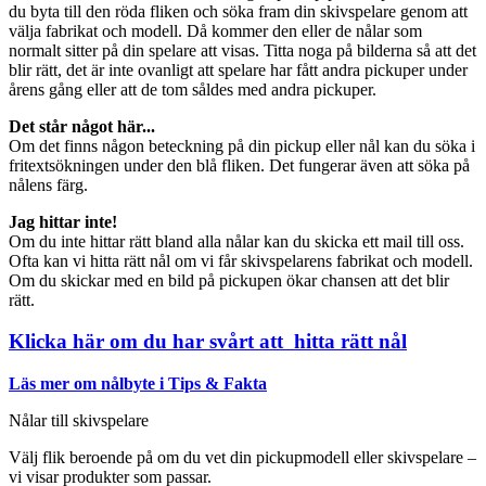
du byta till den röda fliken och söka fram din skivspelare genom att
välja fabrikat och modell. Då kommer den eller de nålar som
normalt sitter på din spelare att visas. Titta noga på bilderna så att det
blir rätt, det är inte ovanligt att spelare har fått andra pickuper under
årens gång eller att de tom såldes med andra pickuper.
Det står något här...
Om det finns någon beteckning på din pickup eller nål kan du söka i
fritextsökningen under den blå fliken. Det fungerar även att söka på
nålens färg.
Jag hittar inte!
Om du inte hittar rätt bland alla nålar kan du skicka ett mail till oss.
Ofta kan vi hitta rätt nål om vi får skivspelarens fabrikat och modell.
Om du skickar med en bild på pickupen ökar chansen att det blir
rätt.
Klicka här om du har svårt att hitta rätt nål
Läs mer om nålbyte i Tips & Fakta
Nålar till skivspelare
Välj flik beroende på om du vet din pickupmodell eller skivspelare –
vi visar produkter som passar.