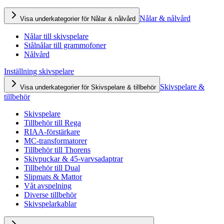
Nålar & nålvård
Visa underkategorier för Nålar & nålvård
Nålar till skivspelare
Stålnålar till grammofoner
Nålvård
Inställning skivspelare
Skivspelare &
Visa underkategorier för Skivspelare & tillbehör
tillbehör
Skivspelare
Tillbehör till Rega
RIAA-förstärkare
MC-transformatorer
Tillbehör till Thorens
Skivpuckar & 45-varvsadaptrar
Tillbehör till Dual
Slipmats & Mattor
Våt avspelning
Diverse tillbehör
Skivspelarkablar