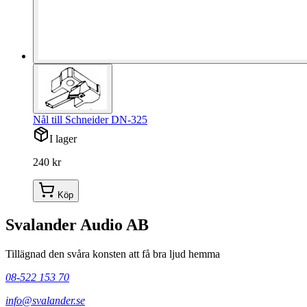
Nål till Schneider DN-325
I lager
240 kr
Köp
Svalander Audio AB
Tillägnad den svåra konsten att få bra ljud hemma
08-522 153 70
info@svalander.se