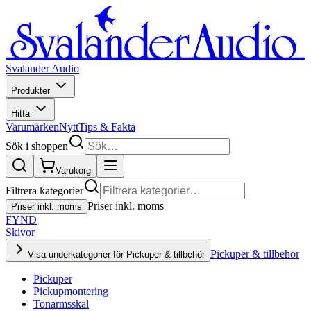
Svalander Audio
Produkter
Hitta
Varumärken
Nytt
Tips & Fakta
Sök i shoppen
Varukorg
Filtrera kategorier
Priser inkl. moms
Priser inkl. moms
FYND
Skivor
Pickuper & tillbehör
Visa underkategorier för Pickuper & tillbehör
Pickuper
Pickupmontering
Tonarmsskal