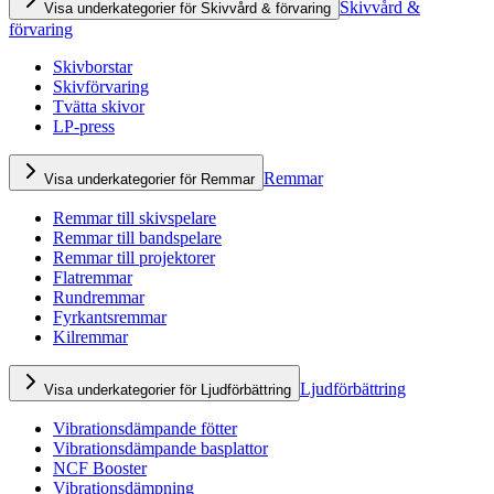
Skivvård &
Visa underkategorier för Skivvård & förvaring
förvaring
Skivborstar
Skivförvaring
Tvätta skivor
LP-press
Remmar
Visa underkategorier för Remmar
Remmar till skivspelare
Remmar till bandspelare
Remmar till projektorer
Flatremmar
Rundremmar
Fyrkantsremmar
Kilremmar
Ljudförbättring
Visa underkategorier för Ljudförbättring
Vibrationsdämpande fötter
Vibrationsdämpande basplattor
NCF Booster
Vibrationsdämpning