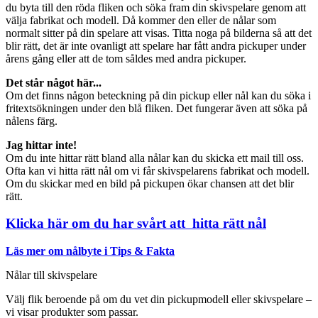
du byta till den röda fliken och söka fram din skivspelare genom att
välja fabrikat och modell. Då kommer den eller de nålar som
normalt sitter på din spelare att visas. Titta noga på bilderna så att det
blir rätt, det är inte ovanligt att spelare har fått andra pickuper under
årens gång eller att de tom såldes med andra pickuper.
Det står något här...
Om det finns någon beteckning på din pickup eller nål kan du söka i
fritextsökningen under den blå fliken. Det fungerar även att söka på
nålens färg.
Jag hittar inte!
Om du inte hittar rätt bland alla nålar kan du skicka ett mail till oss.
Ofta kan vi hitta rätt nål om vi får skivspelarens fabrikat och modell.
Om du skickar med en bild på pickupen ökar chansen att det blir
rätt.
Klicka här om du har svårt att hitta rätt nål
Läs mer om nålbyte i Tips & Fakta
Nålar till skivspelare
Välj flik beroende på om du vet din pickupmodell eller skivspelare –
vi visar produkter som passar.