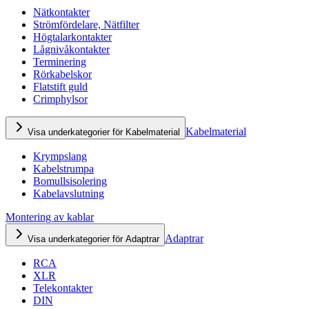
Nätkontakter
Strömfördelare, Nätfilter
Högtalarkontakter
Lågnivåkontakter
Terminering
Rörkabelskor
Flatstift guld
Crimphylsor
Kabelmaterial
Visa underkategorier för Kabelmaterial
Krympslang
Kabelstrumpa
Bomullsisolering
Kabelavslutning
Montering av kablar
Adaptrar
Visa underkategorier för Adaptrar
RCA
XLR
Telekontakter
DIN