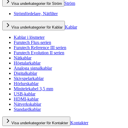
Ström
Visa underkategorier för Ström
Strömfördelare, Nätfilter
Kablar
Visa underkategorier för Kablar
Kablar i lösmeter
Furutech Flux-serien
Furutech Reference III serien
Furutech Evolution II serien
Nätkablar
Högtalarkablar
Analoga signalkablar
Digitalkablar
Skivspelarkablar
Hörlurskablar
Minitelekabel 3,5 mm
USB-kablar
HDMI-kablar
Nätverkskablar
Standardkablar
Kontakter
Visa underkategorier för Kontakter