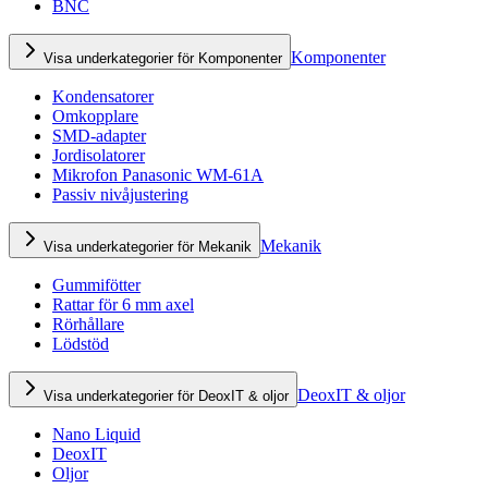
BNC
Komponenter
Visa underkategorier för Komponenter
Kondensatorer
Omkopplare
SMD-adapter
Jordisolatorer
Mikrofon Panasonic WM-61A
Passiv nivåjustering
Mekanik
Visa underkategorier för Mekanik
Gummifötter
Rattar för 6 mm axel
Rörhållare
Lödstöd
DeoxIT & oljor
Visa underkategorier för DeoxIT & oljor
Nano Liquid
DeoxIT
Oljor