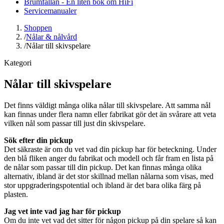
Brumfällan - En liten bok om HiFi
Servicemanualer
Shoppen
/
Nålar & nålvård
/
Nålar till skivspelare
Kategori
Nålar till skivspelare
Det finns väldigt många olika nålar till skivspelare. Att samma nål
kan finnas under flera namn eller fabrikat gör det än svårare att veta
vilken nål som passar till just din skivspelare.
Sök efter din pickup
Det säkraste är om du vet vad din pickup har för beteckning. Under
den blå fliken anger du fabrikat och modell och får fram en lista på
de nålar som passar till din pickup. Det kan finnas många olika
alternativ, ibland är det stor skillnad mellan nålarna som visas, med
stor uppgraderingspotential och ibland är det bara olika färg på
plasten.
Jag vet inte vad jag har för pickup
Om du inte vet vad det sitter för någon pickup på din spelare så kan