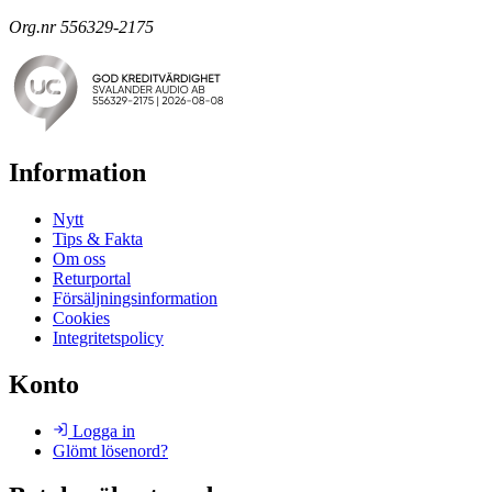
Org.nr 556329-2175
Information
Nytt
Tips & Fakta
Om oss
Returportal
Försäljningsinformation
Cookies
Integritetspolicy
Konto
Logga in
Glömt lösenord?