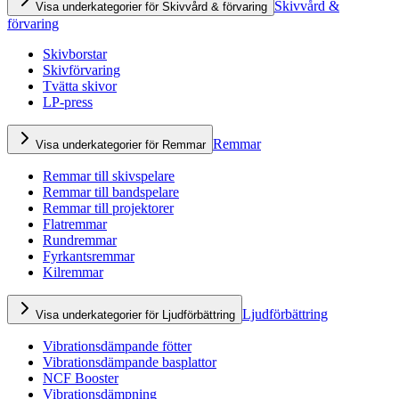
Skivvård &
Visa underkategorier för Skivvård & förvaring
förvaring
Skivborstar
Skivförvaring
Tvätta skivor
LP-press
Remmar
Visa underkategorier för Remmar
Remmar till skivspelare
Remmar till bandspelare
Remmar till projektorer
Flatremmar
Rundremmar
Fyrkantsremmar
Kilremmar
Ljudförbättring
Visa underkategorier för Ljudförbättring
Vibrationsdämpande fötter
Vibrationsdämpande basplattor
NCF Booster
Vibrationsdämpning