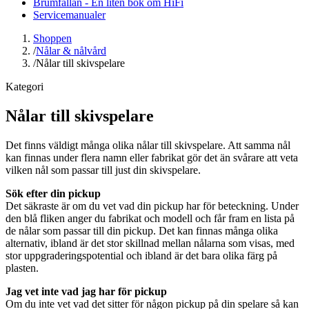
Brumfällan - En liten bok om HiFi
Servicemanualer
Shoppen
/
Nålar & nålvård
/
Nålar till skivspelare
Kategori
Nålar till skivspelare
Det finns väldigt många olika nålar till skivspelare. Att samma nål
kan finnas under flera namn eller fabrikat gör det än svårare att veta
vilken nål som passar till just din skivspelare.
Sök efter din pickup
Det säkraste är om du vet vad din pickup har för beteckning. Under
den blå fliken anger du fabrikat och modell och får fram en lista på
de nålar som passar till din pickup. Det kan finnas många olika
alternativ, ibland är det stor skillnad mellan nålarna som visas, med
stor uppgraderingspotential och ibland är det bara olika färg på
plasten.
Jag vet inte vad jag har för pickup
Om du inte vet vad det sitter för någon pickup på din spelare så kan