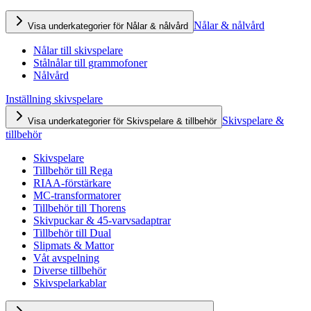
Nålar & nålvård
Visa underkategorier för Nålar & nålvård
Nålar till skivspelare
Stålnålar till grammofoner
Nålvård
Inställning skivspelare
Skivspelare &
Visa underkategorier för Skivspelare & tillbehör
tillbehör
Skivspelare
Tillbehör till Rega
RIAA-förstärkare
MC-transformatorer
Tillbehör till Thorens
Skivpuckar & 45-varvsadaptrar
Tillbehör till Dual
Slipmats & Mattor
Våt avspelning
Diverse tillbehör
Skivspelarkablar