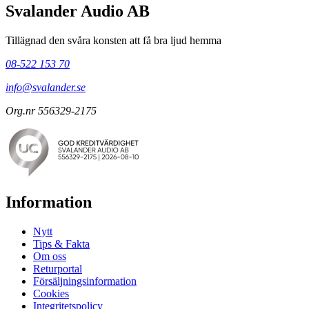
Svalander Audio AB
Tillägnad den svåra konsten att få bra ljud hemma
08-522 153 70
info@svalander.se
Org.nr 556329-2175
Information
Nytt
Tips & Fakta
Om oss
Returportal
Försäljningsinformation
Cookies
Integritetspolicy