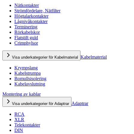
Nätkontakter
Strömfördelare, Nätfilter
Högtalarkontakter
Lågnivåkontakter
Terminering
Rörkabelskor
Flatstift guld
Crimphylsor
Kabelmaterial
Visa underkategorier för Kabelmaterial
Krympslang
Kabelstrumpa
Bomullsisolering
Kabelavslutning
Montering av kablar
Adaptrar
Visa underkategorier för Adaptrar
RCA
XLR
Telekontakter
DIN