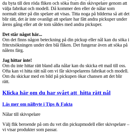
du byta till den röda fliken och söka fram din skivspelare genom att
välja fabrikat och modell. Då kommer den eller de nålar som
normalt sitter på din spelare att visas. Titta noga på bilderna så att det
blir rätt, det är inte ovanligt att spelare har fått andra pickuper under
årens gång eller att de tom såldes med andra pickuper.
Det står något här...
Om det finns någon beteckning på din pickup eller nål kan du söka i
fritextsökningen under den blå fliken. Det fungerar även att söka på
nålens färg.
Jag hittar inte!
Om du inte hittar rätt bland alla nålar kan du skicka ett mail till oss.
Ofta kan vi hitta rätt nål om vi får skivspelarens fabrikat och modell.
Om du skickar med en bild på pickupen ökar chansen att det blir
rätt.
Klicka här om du har svårt att hitta rätt nål
Läs mer om nålbyte i Tips & Fakta
Nålar till skivspelare
Välj flik beroende på om du vet din pickupmodell eller skivspelare –
vi visar produkter som passar.