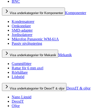
BNC
Komponenter
Visa underkategorier för Komponenter
Kondensatorer
Omkopplare
SMD-adapter
Jordisolatorer
Mikrofon Panasonic WM-61A
Passiv nivåjustering
Mekanik
Visa underkategorier för Mekanik
Gummifötter
Rattar för 6 mm axel
Rörhållare
Lödstöd
DeoxIT & oljor
Visa underkategorier för DeoxIT & oljor
Nano Liquid
DeoxIT
Oljor