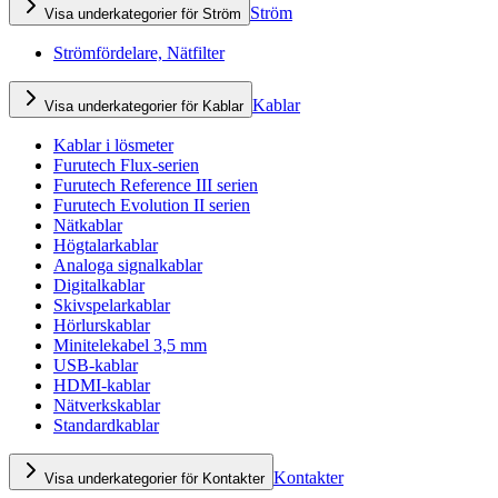
Ström
Visa underkategorier för Ström
Strömfördelare, Nätfilter
Kablar
Visa underkategorier för Kablar
Kablar i lösmeter
Furutech Flux-serien
Furutech Reference III serien
Furutech Evolution II serien
Nätkablar
Högtalarkablar
Analoga signalkablar
Digitalkablar
Skivspelarkablar
Hörlurskablar
Minitelekabel 3,5 mm
USB-kablar
HDMI-kablar
Nätverkskablar
Standardkablar
Kontakter
Visa underkategorier för Kontakter