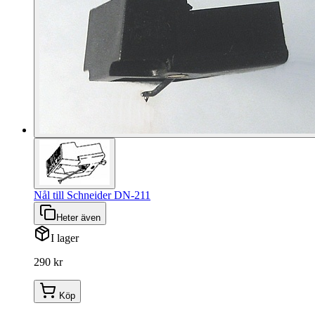
Nål till Schneider DN-211
Heter även
I lager
290 kr
Köp