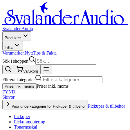
Svalander Audio
Produkter
Hitta
Varumärken
Nytt
Tips & Fakta
Sök i shoppen
Varukorg
Filtrera kategorier
Priser inkl. moms
Priser inkl. moms
FYND
Skivor
Pickuper & tillbehör
Visa underkategorier för Pickuper & tillbehör
Pickuper
Pickupmontering
Tonarmsskal