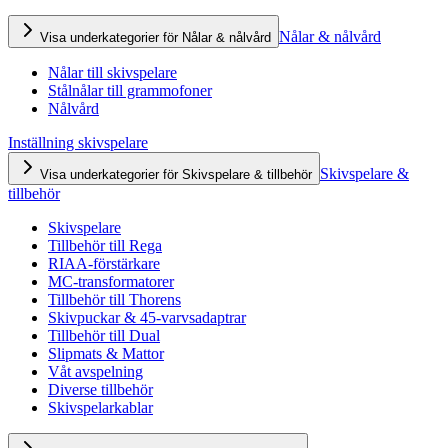
Nålar & nålvård
Visa underkategorier för Nålar & nålvård
Nålar till skivspelare
Stålnålar till grammofoner
Nålvård
Inställning skivspelare
Skivspelare &
Visa underkategorier för Skivspelare & tillbehör
tillbehör
Skivspelare
Tillbehör till Rega
RIAA-förstärkare
MC-transformatorer
Tillbehör till Thorens
Skivpuckar & 45-varvsadaptrar
Tillbehör till Dual
Slipmats & Mattor
Våt avspelning
Diverse tillbehör
Skivspelarkablar