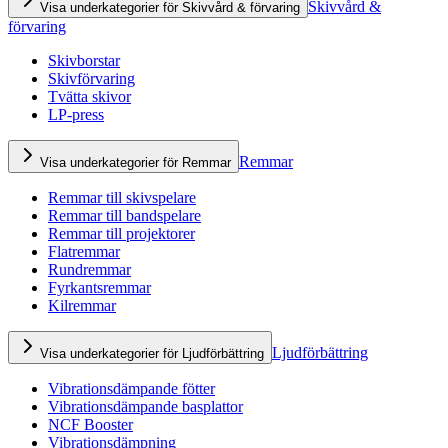
Skivvård &
Visa underkategorier för Skivvård & förvaring
förvaring
Skivborstar
Skivförvaring
Tvätta skivor
LP-press
Remmar
Visa underkategorier för Remmar
Remmar till skivspelare
Remmar till bandspelare
Remmar till projektorer
Flatremmar
Rundremmar
Fyrkantsremmar
Kilremmar
Ljudförbättring
Visa underkategorier för Ljudförbättring
Vibrationsdämpande fötter
Vibrationsdämpande basplattor
NCF Booster
Vibrationsdämpning