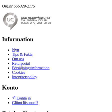
Org.nr 556329-2175
Information
Nytt
Tips & Fakta
Om oss
Returportal
Försäljningsinformation
Cookies
Integritetspolicy
Konto
Logga in
Glömt lösenord?