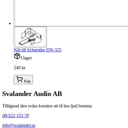
Nål till Schneider DN-325
I lager
240 kr
Köp
Svalander Audio AB
Tillägnad den svåra konsten att få bra ljud hemma
08-522 153 70
info@svalander.se