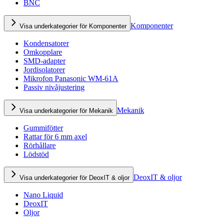
BNC
Komponenter
Visa underkategorier för Komponenter
Kondensatorer
Omkopplare
SMD-adapter
Jordisolatorer
Mikrofon Panasonic WM-61A
Passiv nivåjustering
Mekanik
Visa underkategorier för Mekanik
Gummifötter
Rattar för 6 mm axel
Rörhållare
Lödstöd
DeoxIT & oljor
Visa underkategorier för DeoxIT & oljor
Nano Liquid
DeoxIT
Oljor