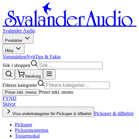
Svalander Audio
Produkter
Hitta
Varumärken
Nytt
Tips & Fakta
Sök i shoppen
Varukorg
Filtrera kategorier
Priser inkl. moms
Priser inkl. moms
FYND
Skivor
Pickuper & tillbehör
Visa underkategorier för Pickuper & tillbehör
Pickuper
Pickupmontering
Tonarmsskal