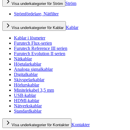
Ström
Visa underkategorier för Ström
Strömfördelare, Nätfilter
Kablar
Visa underkategorier för Kablar
Kablar i lösmeter
Furutech Flux-serien
Furutech Reference III serien
Furutech Evolution II serien
Nätkablar
Högtalarkablar
Analoga signalkablar
Digitalkablar
Skivspelarkablar
Hörlurskablar
Minitelekabel 3,5 mm
USB-kablar
HDMI-kablar
Nätverkskablar
Standardkablar
Kontakter
Visa underkategorier för Kontakter