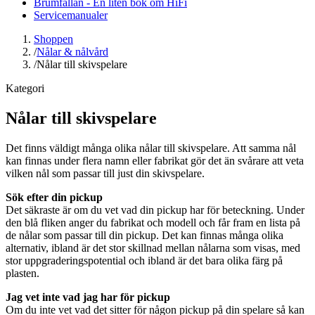
Brumfällan - En liten bok om HiFi
Servicemanualer
Shoppen
/
Nålar & nålvård
/
Nålar till skivspelare
Kategori
Nålar till skivspelare
Det finns väldigt många olika nålar till skivspelare. Att samma nål
kan finnas under flera namn eller fabrikat gör det än svårare att veta
vilken nål som passar till just din skivspelare.
Sök efter din pickup
Det säkraste är om du vet vad din pickup har för beteckning. Under
den blå fliken anger du fabrikat och modell och får fram en lista på
de nålar som passar till din pickup. Det kan finnas många olika
alternativ, ibland är det stor skillnad mellan nålarna som visas, med
stor uppgraderingspotential och ibland är det bara olika färg på
plasten.
Jag vet inte vad jag har för pickup
Om du inte vet vad det sitter för någon pickup på din spelare så kan