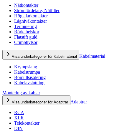
Nätkontakter
Strömfördelare, Nätfilter
Högtalarkontakter
Lågnivåkontakter
Terminering
Rörkabelskor
Flatstift guld
Crimphylsor
Kabelmaterial
Visa underkategorier för Kabelmaterial
Krympslang
Kabelstrumpa
Bomullsisolering
Kabelavslutning
Montering av kablar
Adaptrar
Visa underkategorier för Adaptrar
RCA
XLR
Telekontakter
DIN