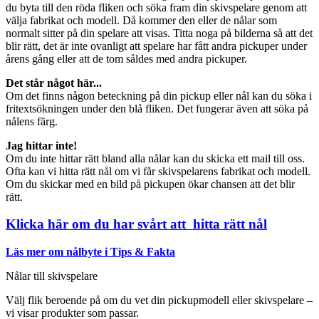
du byta till den röda fliken och söka fram din skivspelare genom att
välja fabrikat och modell. Då kommer den eller de nålar som
normalt sitter på din spelare att visas. Titta noga på bilderna så att det
blir rätt, det är inte ovanligt att spelare har fått andra pickuper under
årens gång eller att de tom såldes med andra pickuper.
Det står något här...
Om det finns någon beteckning på din pickup eller nål kan du söka i
fritextsökningen under den blå fliken. Det fungerar även att söka på
nålens färg.
Jag hittar inte!
Om du inte hittar rätt bland alla nålar kan du skicka ett mail till oss.
Ofta kan vi hitta rätt nål om vi får skivspelarens fabrikat och modell.
Om du skickar med en bild på pickupen ökar chansen att det blir
rätt.
Klicka här om du har svårt att hitta rätt nål
Läs mer om nålbyte i Tips & Fakta
Nålar till skivspelare
Välj flik beroende på om du vet din pickupmodell eller skivspelare –
vi visar produkter som passar.