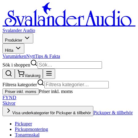
Svalander Audio
Produkter
Hitta
Varumärken
Nytt
Tips & Fakta
Sök i shoppen
Varukorg
Filtrera kategorier
Priser inkl. moms
Priser inkl. moms
FYND
Skivor
Pickuper & tillbehör
Visa underkategorier för Pickuper & tillbehör
Pickuper
Pickupmontering
Tonarmsskal