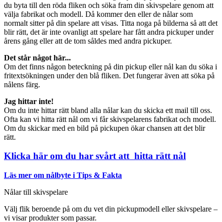
du byta till den röda fliken och söka fram din skivspelare genom att
välja fabrikat och modell. Då kommer den eller de nålar som
normalt sitter på din spelare att visas. Titta noga på bilderna så att det
blir rätt, det är inte ovanligt att spelare har fått andra pickuper under
årens gång eller att de tom såldes med andra pickuper.
Det står något här...
Om det finns någon beteckning på din pickup eller nål kan du söka i
fritextsökningen under den blå fliken. Det fungerar även att söka på
nålens färg.
Jag hittar inte!
Om du inte hittar rätt bland alla nålar kan du skicka ett mail till oss.
Ofta kan vi hitta rätt nål om vi får skivspelarens fabrikat och modell.
Om du skickar med en bild på pickupen ökar chansen att det blir
rätt.
Klicka här om du har svårt att hitta rätt nål
Läs mer om nålbyte i Tips & Fakta
Nålar till skivspelare
Välj flik beroende på om du vet din pickupmodell eller skivspelare –
vi visar produkter som passar.