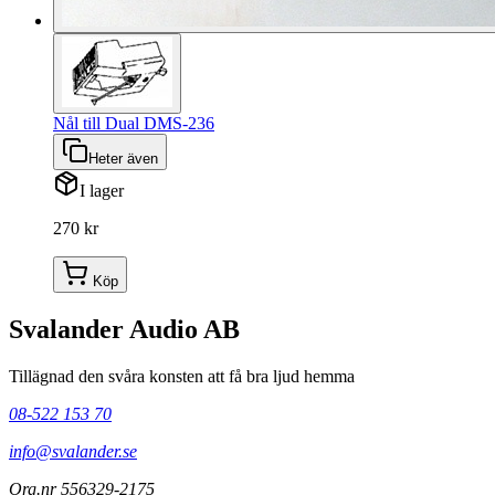
Nål till Dual DMS-236
Heter även
I lager
270 kr
Köp
Svalander Audio AB
Tillägnad den svåra konsten att få bra ljud hemma
08-522 153 70
info@svalander.se
Org.nr 556329-2175