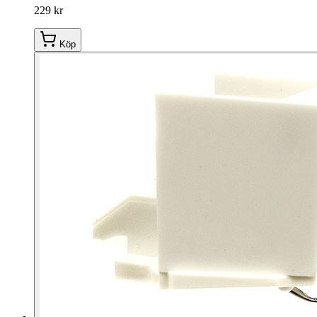
229 kr
Köp