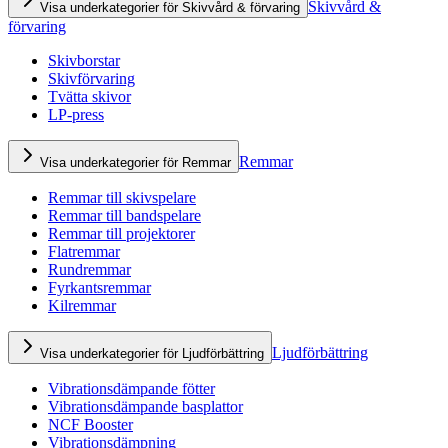
Skivvård &
Visa underkategorier för Skivvård & förvaring
förvaring
Skivborstar
Skivförvaring
Tvätta skivor
LP-press
Remmar
Visa underkategorier för Remmar
Remmar till skivspelare
Remmar till bandspelare
Remmar till projektorer
Flatremmar
Rundremmar
Fyrkantsremmar
Kilremmar
Ljudförbättring
Visa underkategorier för Ljudförbättring
Vibrationsdämpande fötter
Vibrationsdämpande basplattor
NCF Booster
Vibrationsdämpning