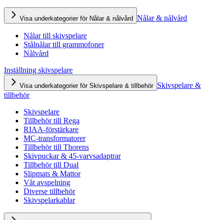
Nålar & nålvård
Visa underkategorier för Nålar & nålvård
Nålar till skivspelare
Stålnålar till grammofoner
Nålvård
Inställning skivspelare
Skivspelare &
Visa underkategorier för Skivspelare & tillbehör
tillbehör
Skivspelare
Tillbehör till Rega
RIAA-förstärkare
MC-transformatorer
Tillbehör till Thorens
Skivpuckar & 45-varvsadaptrar
Tillbehör till Dual
Slipmats & Mattor
Våt avspelning
Diverse tillbehör
Skivspelarkablar