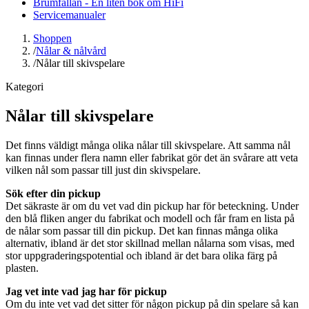
Brumfällan - En liten bok om HiFi
Servicemanualer
Shoppen
/
Nålar & nålvård
/
Nålar till skivspelare
Kategori
Nålar till skivspelare
Det finns väldigt många olika nålar till skivspelare. Att samma nål
kan finnas under flera namn eller fabrikat gör det än svårare att veta
vilken nål som passar till just din skivspelare.
Sök efter din pickup
Det säkraste är om du vet vad din pickup har för beteckning. Under
den blå fliken anger du fabrikat och modell och får fram en lista på
de nålar som passar till din pickup. Det kan finnas många olika
alternativ, ibland är det stor skillnad mellan nålarna som visas, med
stor uppgraderingspotential och ibland är det bara olika färg på
plasten.
Jag vet inte vad jag har för pickup
Om du inte vet vad det sitter för någon pickup på din spelare så kan