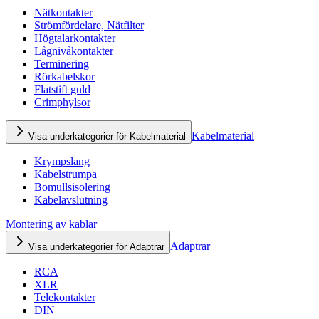
Nätkontakter
Strömfördelare, Nätfilter
Högtalarkontakter
Lågnivåkontakter
Terminering
Rörkabelskor
Flatstift guld
Crimphylsor
Kabelmaterial
Visa underkategorier för Kabelmaterial
Krympslang
Kabelstrumpa
Bomullsisolering
Kabelavslutning
Montering av kablar
Adaptrar
Visa underkategorier för Adaptrar
RCA
XLR
Telekontakter
DIN