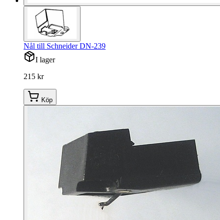
Nål till Schneider DN-239
I lager
215 kr
Köp