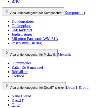
BNC
Komponenter
Visa underkategorier för Komponenter
Kondensatorer
Omkopplare
SMD-adapter
Jordisolatorer
Mikrofon Panasonic WM-61A
Passiv nivåjustering
Mekanik
Visa underkategorier för Mekanik
Gummifötter
Rattar för 6 mm axel
Rörhållare
Lödstöd
DeoxIT & oljor
Visa underkategorier för DeoxIT & oljor
Nano Liquid
DeoxIT
Oljor