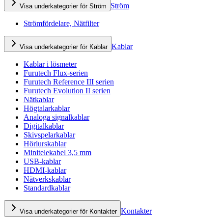
Ström
Visa underkategorier för Ström
Strömfördelare, Nätfilter
Kablar
Visa underkategorier för Kablar
Kablar i lösmeter
Furutech Flux-serien
Furutech Reference III serien
Furutech Evolution II serien
Nätkablar
Högtalarkablar
Analoga signalkablar
Digitalkablar
Skivspelarkablar
Hörlurskablar
Minitelekabel 3,5 mm
USB-kablar
HDMI-kablar
Nätverkskablar
Standardkablar
Kontakter
Visa underkategorier för Kontakter