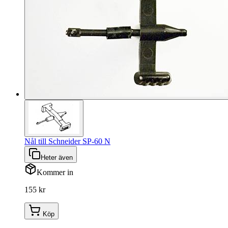
Nål till Schneider SP-60 N
Heter även
Kommer in
155 kr
Köp