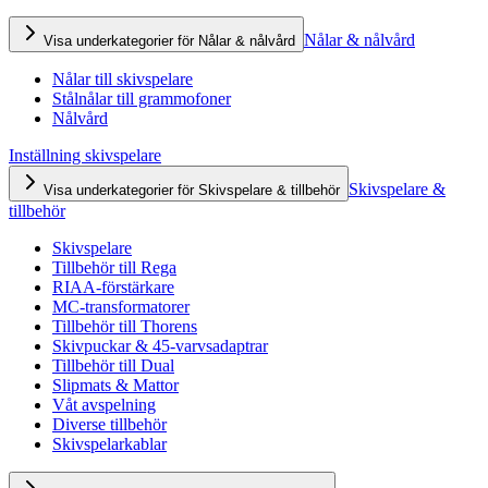
Nålar & nålvård
Visa underkategorier för Nålar & nålvård
Nålar till skivspelare
Stålnålar till grammofoner
Nålvård
Inställning skivspelare
Skivspelare &
Visa underkategorier för Skivspelare & tillbehör
tillbehör
Skivspelare
Tillbehör till Rega
RIAA-förstärkare
MC-transformatorer
Tillbehör till Thorens
Skivpuckar & 45-varvsadaptrar
Tillbehör till Dual
Slipmats & Mattor
Våt avspelning
Diverse tillbehör
Skivspelarkablar