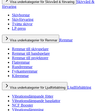
Skivvård &
Visa underkategorier för Skivvård & förvaring
förvaring
Skivborstar
Skivförvaring
Tvätta skivor
LP-press
Remmar
Visa underkategorier för Remmar
Remmar till skivspelare
Remmar till bandspelare
Remmar till projektorer
Flatremmar
Rundremmar
Fyrkantsremmar
Kilremmar
Ljudförbättring
Visa underkategorier för Ljudförbättring
Vibrationsdämpande fötter
Vibrationsdämpande basplattor
NCF Booster
Vibrationsdämpning