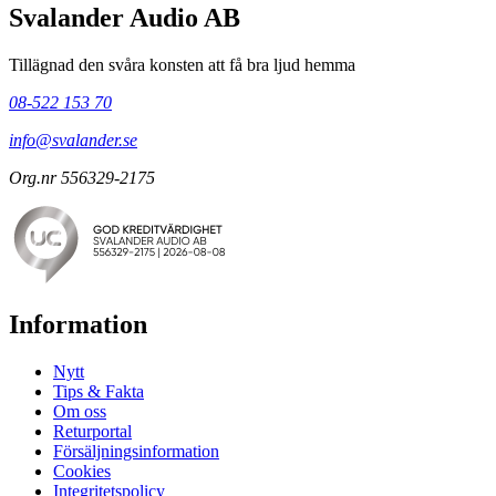
Svalander Audio AB
Tillägnad den svåra konsten att få bra ljud hemma
08-522 153 70
info@svalander.se
Org.nr 556329-2175
Information
Nytt
Tips & Fakta
Om oss
Returportal
Försäljningsinformation
Cookies
Integritetspolicy