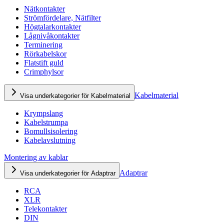
Nätkontakter
Strömfördelare, Nätfilter
Högtalarkontakter
Lågnivåkontakter
Terminering
Rörkabelskor
Flatstift guld
Crimphylsor
Kabelmaterial
Visa underkategorier för Kabelmaterial
Krympslang
Kabelstrumpa
Bomullsisolering
Kabelavslutning
Montering av kablar
Adaptrar
Visa underkategorier för Adaptrar
RCA
XLR
Telekontakter
DIN