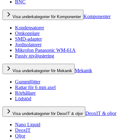
BNC
Komponenter
Visa underkategorier för Komponenter
Kondensatorer
Omkopplare
SMD-adapter
Jordisolatorer
Mikrofon Panasonic WM-61A
Passiv nivåjustering
Mekanik
Visa underkategorier för Mekanik
Gummifötter
Rattar för 6 mm axel
Rörhållare
Lödstöd
DeoxIT & oljor
Visa underkategorier för DeoxIT & oljor
Nano Liquid
DeoxIT
Oljor