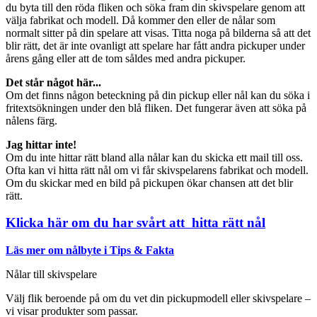
du byta till den röda fliken och söka fram din skivspelare genom att
välja fabrikat och modell. Då kommer den eller de nålar som
normalt sitter på din spelare att visas. Titta noga på bilderna så att det
blir rätt, det är inte ovanligt att spelare har fått andra pickuper under
årens gång eller att de tom såldes med andra pickuper.
Det står något här...
Om det finns någon beteckning på din pickup eller nål kan du söka i
fritextsökningen under den blå fliken. Det fungerar även att söka på
nålens färg.
Jag hittar inte!
Om du inte hittar rätt bland alla nålar kan du skicka ett mail till oss.
Ofta kan vi hitta rätt nål om vi får skivspelarens fabrikat och modell.
Om du skickar med en bild på pickupen ökar chansen att det blir
rätt.
Klicka här om du har svårt att hitta rätt nål
Läs mer om nålbyte i Tips & Fakta
Nålar till skivspelare
Välj flik beroende på om du vet din pickupmodell eller skivspelare –
vi visar produkter som passar.