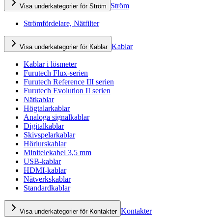
Ström
Visa underkategorier för Ström
Strömfördelare, Nätfilter
Kablar
Visa underkategorier för Kablar
Kablar i lösmeter
Furutech Flux-serien
Furutech Reference III serien
Furutech Evolution II serien
Nätkablar
Högtalarkablar
Analoga signalkablar
Digitalkablar
Skivspelarkablar
Hörlurskablar
Minitelekabel 3,5 mm
USB-kablar
HDMI-kablar
Nätverkskablar
Standardkablar
Kontakter
Visa underkategorier för Kontakter