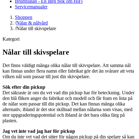
Brumfällan - En liten bok om HiFi
Servicemanualer
Shoppen
/
Nålar & nålvård
/
Nålar till skivspelare
Kategori
Nålar till skivspelare
Det finns väldigt många olika nålar till skivspelare. Att samma nål
kan finnas under flera namn eller fabrikat gör det än svårare att veta
vilken nål som passar till just din skivspelare.
Sök efter din pickup
Det säkraste är om du vet vad din pickup har för beteckning. Under
den blå fliken anger du fabrikat och modell och får fram en lista på
de nålar som passar till din pickup. Det kan finnas många olika
alternativ, ibland är det stor skillnad mellan nålarna som visas, med
stor uppgraderingspotential och ibland är det bara olika färg på
plasten.
Jag vet inte vad jag har för pickup
Om du inte vet vad det sitter för någon pickup på din spelare så kan