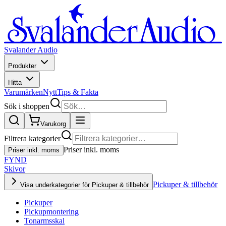
Svalander Audio
Produkter
Hitta
Varumärken
Nytt
Tips & Fakta
Sök i shoppen
Varukorg
Filtrera kategorier
Priser inkl. moms
Priser inkl. moms
FYND
Skivor
Pickuper & tillbehör
Visa underkategorier för Pickuper & tillbehör
Pickuper
Pickupmontering
Tonarmsskal