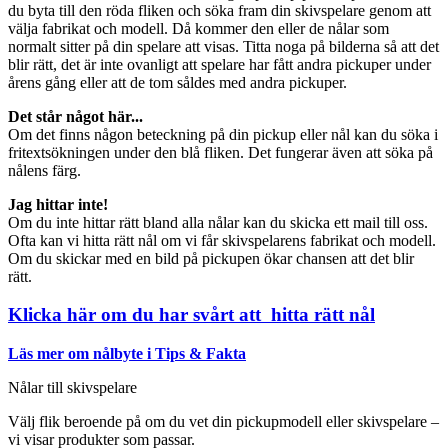
du byta till den röda fliken och söka fram din skivspelare genom att
välja fabrikat och modell. Då kommer den eller de nålar som
normalt sitter på din spelare att visas. Titta noga på bilderna så att det
blir rätt, det är inte ovanligt att spelare har fått andra pickuper under
årens gång eller att de tom såldes med andra pickuper.
Det står något här...
Om det finns någon beteckning på din pickup eller nål kan du söka i
fritextsökningen under den blå fliken. Det fungerar även att söka på
nålens färg.
Jag hittar inte!
Om du inte hittar rätt bland alla nålar kan du skicka ett mail till oss.
Ofta kan vi hitta rätt nål om vi får skivspelarens fabrikat och modell.
Om du skickar med en bild på pickupen ökar chansen att det blir
rätt.
Klicka här om du har svårt att hitta rätt nål
Läs mer om nålbyte i Tips & Fakta
Nålar till skivspelare
Välj flik beroende på om du vet din pickupmodell eller skivspelare –
vi visar produkter som passar.