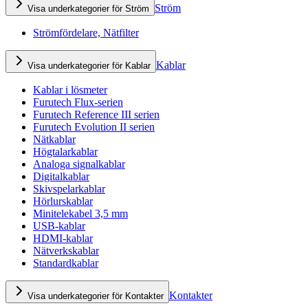
Ström
Visa underkategorier för Ström
Strömfördelare, Nätfilter
Kablar
Visa underkategorier för Kablar
Kablar i lösmeter
Furutech Flux-serien
Furutech Reference III serien
Furutech Evolution II serien
Nätkablar
Högtalarkablar
Analoga signalkablar
Digitalkablar
Skivspelarkablar
Hörlurskablar
Minitelekabel 3,5 mm
USB-kablar
HDMI-kablar
Nätverkskablar
Standardkablar
Kontakter
Visa underkategorier för Kontakter