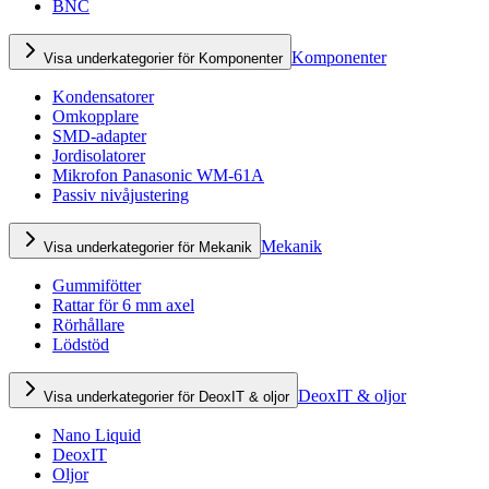
BNC
Komponenter
Visa underkategorier för Komponenter
Kondensatorer
Omkopplare
SMD-adapter
Jordisolatorer
Mikrofon Panasonic WM-61A
Passiv nivåjustering
Mekanik
Visa underkategorier för Mekanik
Gummifötter
Rattar för 6 mm axel
Rörhållare
Lödstöd
DeoxIT & oljor
Visa underkategorier för DeoxIT & oljor
Nano Liquid
DeoxIT
Oljor