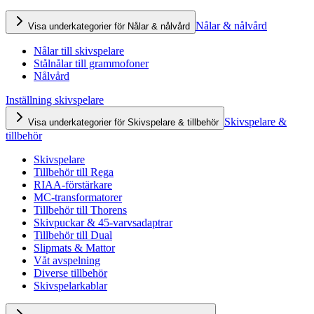
Nålar & nålvård
Visa underkategorier för Nålar & nålvård
Nålar till skivspelare
Stålnålar till grammofoner
Nålvård
Inställning skivspelare
Skivspelare &
Visa underkategorier för Skivspelare & tillbehör
tillbehör
Skivspelare
Tillbehör till Rega
RIAA-förstärkare
MC-transformatorer
Tillbehör till Thorens
Skivpuckar & 45-varvsadaptrar
Tillbehör till Dual
Slipmats & Mattor
Våt avspelning
Diverse tillbehör
Skivspelarkablar