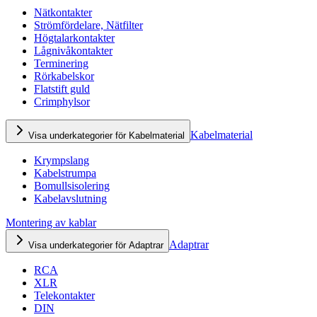
Nätkontakter
Strömfördelare, Nätfilter
Högtalarkontakter
Lågnivåkontakter
Terminering
Rörkabelskor
Flatstift guld
Crimphylsor
Kabelmaterial
Visa underkategorier för Kabelmaterial
Krympslang
Kabelstrumpa
Bomullsisolering
Kabelavslutning
Montering av kablar
Adaptrar
Visa underkategorier för Adaptrar
RCA
XLR
Telekontakter
DIN