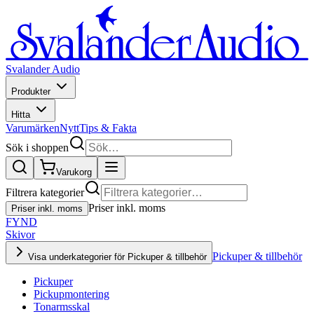
Svalander Audio
Produkter
Hitta
Varumärken
Nytt
Tips & Fakta
Sök i shoppen
Varukorg
Filtrera kategorier
Priser inkl. moms
Priser inkl. moms
FYND
Skivor
Pickuper & tillbehör
Visa underkategorier för Pickuper & tillbehör
Pickuper
Pickupmontering
Tonarmsskal