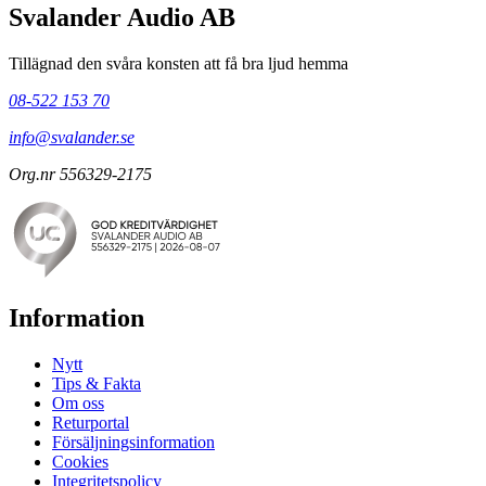
Svalander Audio AB
Tillägnad den svåra konsten att få bra ljud hemma
08-522 153 70
info@svalander.se
Org.nr 556329-2175
Information
Nytt
Tips & Fakta
Om oss
Returportal
Försäljningsinformation
Cookies
Integritetspolicy