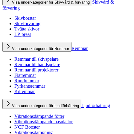
Skivvård &
Visa underkategorier för Skivvård & förvaring
förvaring
Skivborstar
Skivförvaring
Tvätta skivor
LP-press
Remmar
Visa underkategorier för Remmar
Remmar till skivspelare
Remmar till bandspelare
Remmar till projektorer
Flatremmar
Rundremmar
Fyrkantsremmar
Kilremmar
Ljudförbättring
Visa underkategorier för Ljudförbättring
Vibrationsdämpande fötter
Vibrationsdämpande basplattor
NCF Booster
Vibrationsdämpning