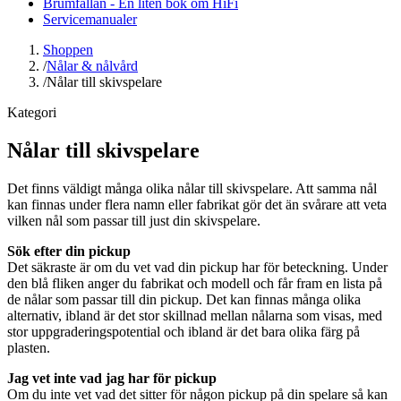
Brumfällan - En liten bok om HiFi
Servicemanualer
Shoppen
/
Nålar & nålvård
/
Nålar till skivspelare
Kategori
Nålar till skivspelare
Det finns väldigt många olika nålar till skivspelare. Att samma nål
kan finnas under flera namn eller fabrikat gör det än svårare att veta
vilken nål som passar till just din skivspelare.
Sök efter din pickup
Det säkraste är om du vet vad din pickup har för beteckning. Under
den blå fliken anger du fabrikat och modell och får fram en lista på
de nålar som passar till din pickup. Det kan finnas många olika
alternativ, ibland är det stor skillnad mellan nålarna som visas, med
stor uppgraderingspotential och ibland är det bara olika färg på
plasten.
Jag vet inte vad jag har för pickup
Om du inte vet vad det sitter för någon pickup på din spelare så kan