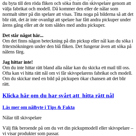
du byta till den röda fliken och söka fram din skivspelare genom att
välja fabrikat och modell. Då kommer den eller de nålar som
normalt sitter på din spelare att visas. Titta noga på bilderna så att det
blir rätt, det är inte ovanligt att spelare har fått andra pickuper under
årens gång eller att de tom såldes med andra pickuper.
Det står något här...
Om det finns någon beteckning på din pickup eller nål kan du söka i
fritextsökningen under den blå fliken. Det fungerar även att söka på
nålens färg.
Jag hittar inte!
Om du inte hittar rätt bland alla nålar kan du skicka ett mail till oss.
Ofta kan vi hitta rätt nål om vi får skivspelarens fabrikat och modell.
Om du skickar med en bild på pickupen ökar chansen att det blir
rätt.
Klicka här om du har svårt att hitta rätt nål
Läs mer om nålbyte i Tips & Fakta
Nålar till skivspelare
Välj flik beroende på om du vet din pickupmodell eller skivspelare –
vi visar produkter som passar.