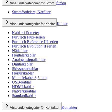
Ström
Visa underkategorier för Ström
Strömfördelare, Nätfilter
Kablar
Visa underkategorier för Kablar
Kablar i lösmeter
Furutech Flux-serien
Furutech Reference III serien
Furutech Evolution II serien
Nätkablar
Högtalarkablar
Analoga signalkablar
Digitalkablar
Skivspelarkablar
Hörlurskablar
Minitelekabel 3,5 mm
USB-kablar
HDMI-kablar
Nätverkskablar
Standardkablar
Kontakter
Visa underkategorier för Kontakter