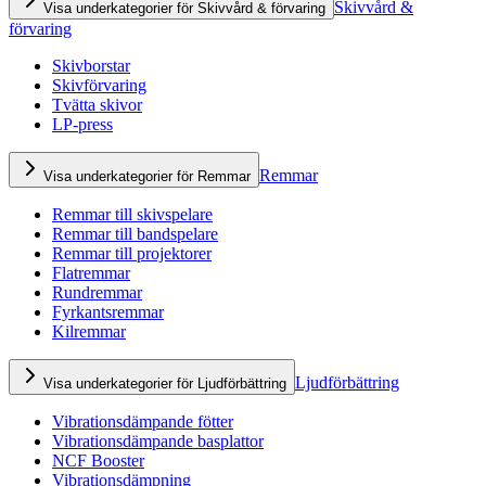
Skivvård &
Visa underkategorier för Skivvård & förvaring
förvaring
Skivborstar
Skivförvaring
Tvätta skivor
LP-press
Remmar
Visa underkategorier för Remmar
Remmar till skivspelare
Remmar till bandspelare
Remmar till projektorer
Flatremmar
Rundremmar
Fyrkantsremmar
Kilremmar
Ljudförbättring
Visa underkategorier för Ljudförbättring
Vibrationsdämpande fötter
Vibrationsdämpande basplattor
NCF Booster
Vibrationsdämpning