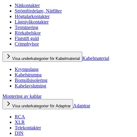
Nätkontakter
Strömfördelare, Nätfilter
Högtalarkontakter
Lågnivåkontakter
Terminering
Rörkabelskor
Flatstift guld
Crimphylsor
Kabelmaterial
Visa underkategorier för Kabelmaterial
Krympslang
Kabelstrumpa
Bomullsisolering
Kabelavslutning
Montering av kablar
Adaptrar
Visa underkategorier för Adaptrar
RCA
XLR
Telekontakter
DIN