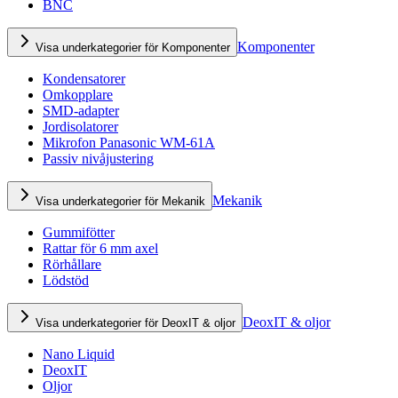
BNC
Komponenter
Visa underkategorier för Komponenter
Kondensatorer
Omkopplare
SMD-adapter
Jordisolatorer
Mikrofon Panasonic WM-61A
Passiv nivåjustering
Mekanik
Visa underkategorier för Mekanik
Gummifötter
Rattar för 6 mm axel
Rörhållare
Lödstöd
DeoxIT & oljor
Visa underkategorier för DeoxIT & oljor
Nano Liquid
DeoxIT
Oljor