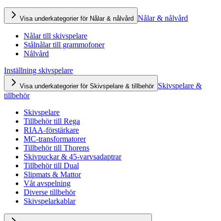
Nålar & nålvård
Visa underkategorier för Nålar & nålvård
Nålar till skivspelare
Stålnålar till grammofoner
Nålvård
Inställning skivspelare
Skivspelare &
Visa underkategorier för Skivspelare & tillbehör
tillbehör
Skivspelare
Tillbehör till Rega
RIAA-förstärkare
MC-transformatorer
Tillbehör till Thorens
Skivpuckar & 45-varvsadaptrar
Tillbehör till Dual
Slipmats & Mattor
Våt avspelning
Diverse tillbehör
Skivspelarkablar