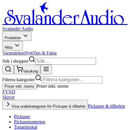
Svalander Audio
Produkter
Hitta
Varumärken
Nytt
Tips & Fakta
Sök i shoppen
Varukorg
Filtrera kategorier
Priser inkl. moms
Priser inkl. moms
FYND
Skivor
Pickuper & tillbehör
Visa underkategorier för Pickuper & tillbehör
Pickuper
Pickupmontering
Tonarmsskal