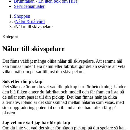
Brumfällan - En liten bok om HiFi
Servicemanualer
Shoppen
/
Nålar & nålvård
/
Nålar till skivspelare
Kategori
Nålar till skivspelare
Det finns väldigt många olika nålar till skivspelare. Att samma nål
kan finnas under flera namn eller fabrikat gör det än svårare att veta
vilken nål som passar till just din skivspelare.
Sök efter din pickup
Det säkraste är om du vet vad din pickup har för beteckning. Under
den blå fliken anger du fabrikat och modell och får fram en lista på
de nålar som passar till din pickup. Det kan finnas många olika
alternativ, ibland är det stor skillnad mellan nålarna som visas, med
stor uppgraderingspotential och ibland är det bara olika färg på
plasten.
Jag vet inte vad jag har för pickup
Om du inte vet vad det sitter för någon pickup på din spelare så kan