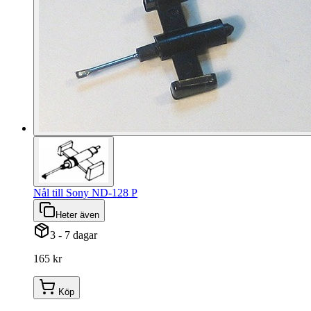
Nål till Sony ND-128 P
Heter även
3 - 7 dagar
165 kr
Köp