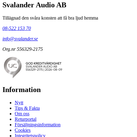
Svalander Audio AB
Tillägnad den svåra konsten att få bra ljud hemma
08-522 153 70
info@svalander.se
Org.nr 556329-2175
Information
Nytt
Tips & Fakta
Om oss
Returportal
Försäljningsinformation
Cookies
Integritetspolicy