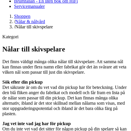
Brumfällan - En liten bok om HiFi
Servicemanualer
Shoppen
/
Nålar & nålvård
/
Nålar till skivspelare
Kategori
Nålar till skivspelare
Det finns väldigt många olika nålar till skivspelare. Att samma nål
kan finnas under flera namn eller fabrikat gör det än svårare att veta
vilken nål som passar till just din skivspelare.
Sök efter din pickup
Det säkraste är om du vet vad din pickup har för beteckning. Under
den blå fliken anger du fabrikat och modell och får fram en lista på
de nålar som passar till din pickup. Det kan finnas många olika
alternativ, ibland är det stor skillnad mellan nålarna som visas, med
stor uppgraderingspotential och ibland är det bara olika färg på
plasten.
Jag vet inte vad jag har för pickup
Om du inte vet vad det sitter för någon pickup på din spelare så kan