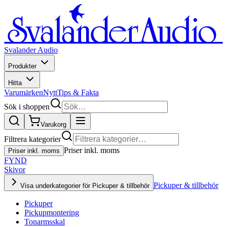
Svalander Audio
Produkter
Hitta
Varumärken
Nytt
Tips & Fakta
Sök i shoppen
Varukorg
Filtrera kategorier
Priser inkl. moms
Priser inkl. moms
FYND
Skivor
Pickuper & tillbehör
Visa underkategorier för Pickuper & tillbehör
Pickuper
Pickupmontering
Tonarmsskal