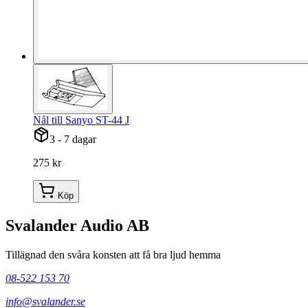
Nål till Sanyo ST-44 J
3 - 7 dagar
275 kr
Köp
Svalander Audio AB
Tillägnad den svåra konsten att få bra ljud hemma
08-522 153 70
info@svalander.se