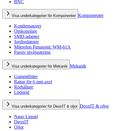
BNC
Komponenter
Visa underkategorier för Komponenter
Kondensatorer
Omkopplare
SMD-adapter
Jordisolatorer
Mikrofon Panasonic WM-61A
Passiv nivåjustering
Mekanik
Visa underkategorier för Mekanik
Gummifötter
Rattar för 6 mm axel
Rörhållare
Lödstöd
DeoxIT & oljor
Visa underkategorier för DeoxIT & oljor
Nano Liquid
DeoxIT
Oljor