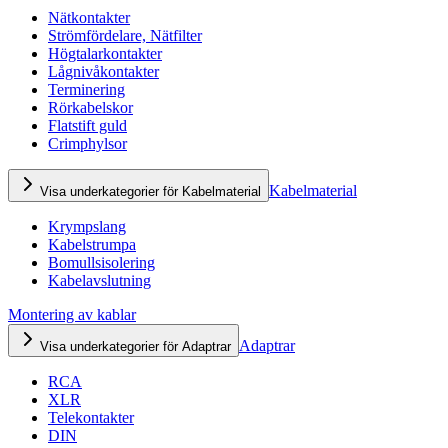
Nätkontakter
Strömfördelare, Nätfilter
Högtalarkontakter
Lågnivåkontakter
Terminering
Rörkabelskor
Flatstift guld
Crimphylsor
Kabelmaterial
Visa underkategorier för Kabelmaterial
Krympslang
Kabelstrumpa
Bomullsisolering
Kabelavslutning
Montering av kablar
Adaptrar
Visa underkategorier för Adaptrar
RCA
XLR
Telekontakter
DIN