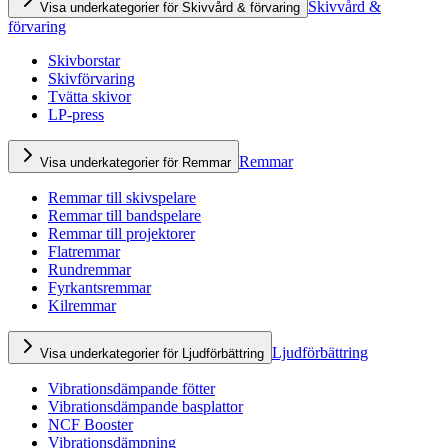
Skivvård &
Visa underkategorier för Skivvård & förvaring
förvaring
Skivborstar
Skivförvaring
Tvätta skivor
LP-press
Remmar
Visa underkategorier för Remmar
Remmar till skivspelare
Remmar till bandspelare
Remmar till projektorer
Flatremmar
Rundremmar
Fyrkantsremmar
Kilremmar
Ljudförbättring
Visa underkategorier för Ljudförbättring
Vibrationsdämpande fötter
Vibrationsdämpande basplattor
NCF Booster
Vibrationsdämpning