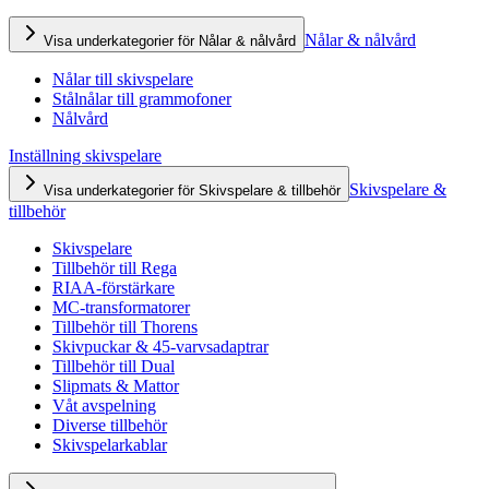
Nålar & nålvård
Visa underkategorier för Nålar & nålvård
Nålar till skivspelare
Stålnålar till grammofoner
Nålvård
Inställning skivspelare
Skivspelare &
Visa underkategorier för Skivspelare & tillbehör
tillbehör
Skivspelare
Tillbehör till Rega
RIAA-förstärkare
MC-transformatorer
Tillbehör till Thorens
Skivpuckar & 45-varvsadaptrar
Tillbehör till Dual
Slipmats & Mattor
Våt avspelning
Diverse tillbehör
Skivspelarkablar