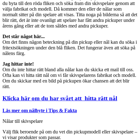
du byta till den röda fliken och söka fram din skivspelare genom att
välja fabrikat och modell. Då kommer den eller de nålar som
normalt sitter på din spelare att visas. Titta noga på bilderna så att det
blir rätt, det är inte ovanligt att spelare har fått andra pickuper under
årens gång eller att de tom såldes med andra pickuper.
Det står något här...
Om det finns någon beteckning på din pickup eller nål kan du söka i
fritextsökningen under den blå fliken. Det fungerar även att söka på
nålens färg.
Jag hittar inte!
Om du inte hittar rätt bland alla nålar kan du skicka ett mail till oss.
Ofta kan vi hitta rätt nål om vi får skivspelarens fabrikat och modell.
Om du skickar med en bild på pickupen ökar chansen att det blir
rätt.
Klicka här om du har svårt att hitta rätt nål
Läs mer om nålbyte i Tips & Fakta
Nålar till skivspelare
Välj flik beroende på om du vet din pickupmodell eller skivspelare –
vi visar produkter som passar.