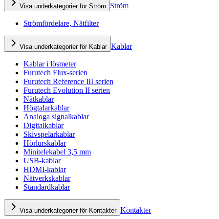
Ström
Visa underkategorier för Ström
Strömfördelare, Nätfilter
Kablar
Visa underkategorier för Kablar
Kablar i lösmeter
Furutech Flux-serien
Furutech Reference III serien
Furutech Evolution II serien
Nätkablar
Högtalarkablar
Analoga signalkablar
Digitalkablar
Skivspelarkablar
Hörlurskablar
Minitelekabel 3,5 mm
USB-kablar
HDMI-kablar
Nätverkskablar
Standardkablar
Kontakter
Visa underkategorier för Kontakter