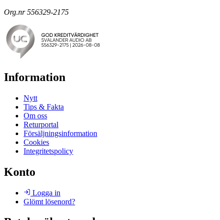
Org.nr 556329-2175
Information
Nytt
Tips & Fakta
Om oss
Returportal
Försäljningsinformation
Cookies
Integritetspolicy
Konto
Logga in
Glömt lösenord?