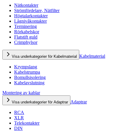
Nätkontakter
Strömfördelare, Nätfilter
Högtalarkontakter
Lågnivåkontakter
Terminering
Rörkabelskor
Flatstift guld
Crimphylsor
Kabelmaterial
Visa underkategorier för Kabelmaterial
Krympslang
Kabelstrumpa
Bomullsisolering
Kabelavslutning
Montering av kablar
Adaptrar
Visa underkategorier för Adaptrar
RCA
XLR
Telekontakter
DIN