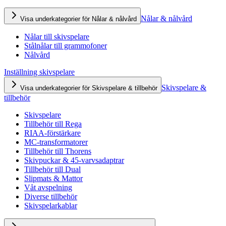
Nålar & nålvård
Visa underkategorier för Nålar & nålvård
Nålar till skivspelare
Stålnålar till grammofoner
Nålvård
Inställning skivspelare
Skivspelare &
Visa underkategorier för Skivspelare & tillbehör
tillbehör
Skivspelare
Tillbehör till Rega
RIAA-förstärkare
MC-transformatorer
Tillbehör till Thorens
Skivpuckar & 45-varvsadaptrar
Tillbehör till Dual
Slipmats & Mattor
Våt avspelning
Diverse tillbehör
Skivspelarkablar