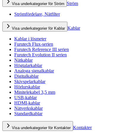
Ström
Visa underkategorier för Ström
Strömfördelare, Nätfilter
Kablar
Visa underkategorier för Kablar
Kablar i lösmeter
Furutech Flux-serien
Furutech Reference III serien
Furutech Evolution II serien
Nätkablar
Högtalarkablar
Analoga signalkablar
Digitalkablar
Skivspelarkablar
Hörlurskablar
Minitelekabel 3,5 mm
USB-kablar
HDMI-kablar
Nätverkskablar
Standardkablar
Kontakter
Visa underkategorier för Kontakter