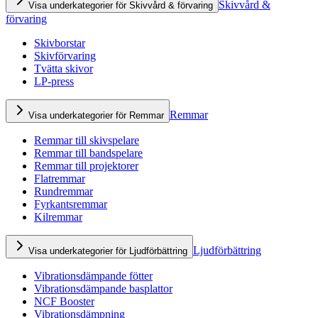
Skivvård &
Visa underkategorier för Skivvård & förvaring
förvaring
Skivborstar
Skivförvaring
Tvätta skivor
LP-press
Remmar
Visa underkategorier för Remmar
Remmar till skivspelare
Remmar till bandspelare
Remmar till projektorer
Flatremmar
Rundremmar
Fyrkantsremmar
Kilremmar
Ljudförbättring
Visa underkategorier för Ljudförbättring
Vibrationsdämpande fötter
Vibrationsdämpande basplattor
NCF Booster
Vibrationsdämpning