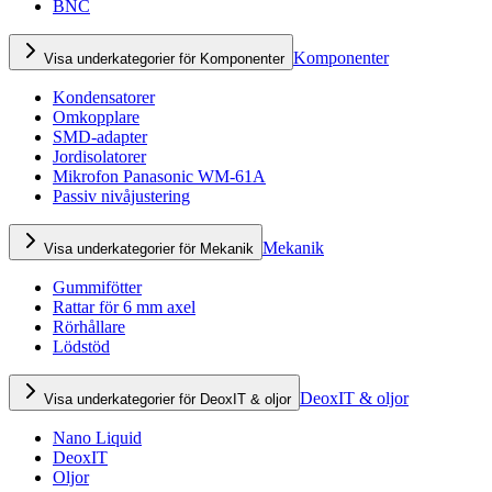
BNC
Komponenter
Visa underkategorier för Komponenter
Kondensatorer
Omkopplare
SMD-adapter
Jordisolatorer
Mikrofon Panasonic WM-61A
Passiv nivåjustering
Mekanik
Visa underkategorier för Mekanik
Gummifötter
Rattar för 6 mm axel
Rörhållare
Lödstöd
DeoxIT & oljor
Visa underkategorier för DeoxIT & oljor
Nano Liquid
DeoxIT
Oljor