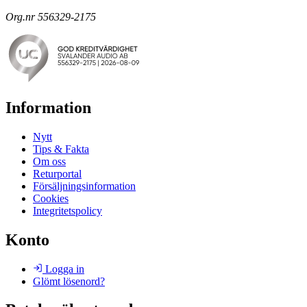
Org.nr 556329-2175
Information
Nytt
Tips & Fakta
Om oss
Returportal
Försäljningsinformation
Cookies
Integritetspolicy
Konto
Logga in
Glömt lösenord?