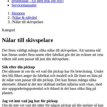
Brumfällan - En liten bok om HiFi
Servicemanualer
Shoppen
/
Nålar & nålvård
/
Nålar till skivspelare
Kategori
Nålar till skivspelare
Det finns väldigt många olika nålar till skivspelare. Att samma nål
kan finnas under flera namn eller fabrikat gör det än svårare att veta
vilken nål som passar till just din skivspelare.
Sök efter din pickup
Det säkraste är om du vet vad din pickup har för beteckning. Under
den blå fliken anger du fabrikat och modell och får fram en lista på
de nålar som passar till din pickup. Det kan finnas många olika
alternativ, ibland är det stor skillnad mellan nålarna som visas, med
stor uppgraderingspotential och ibland är det bara olika färg på
plasten.
Jag vet inte vad jag har för pickup
Om du inte vet vad det sitter för någon pickup på din spelare så kan