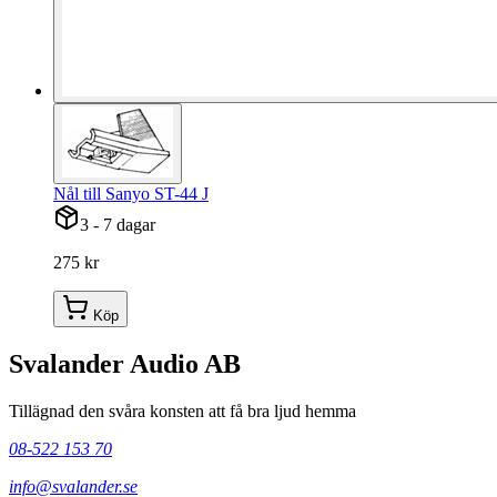
Nål till Sanyo ST-44 J
3 - 7 dagar
275 kr
Köp
Svalander Audio AB
Tillägnad den svåra konsten att få bra ljud hemma
08-522 153 70
info@svalander.se