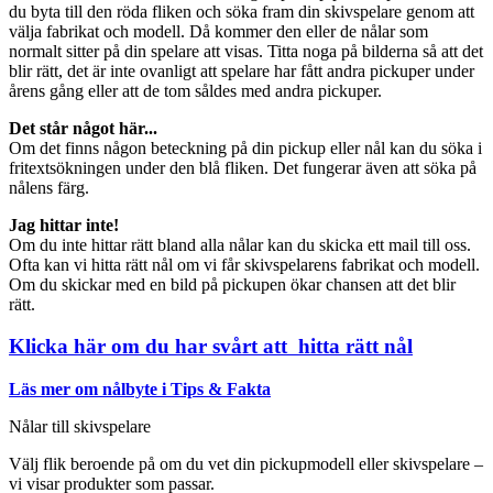
du byta till den röda fliken och söka fram din skivspelare genom att
välja fabrikat och modell. Då kommer den eller de nålar som
normalt sitter på din spelare att visas. Titta noga på bilderna så att det
blir rätt, det är inte ovanligt att spelare har fått andra pickuper under
årens gång eller att de tom såldes med andra pickuper.
Det står något här...
Om det finns någon beteckning på din pickup eller nål kan du söka i
fritextsökningen under den blå fliken. Det fungerar även att söka på
nålens färg.
Jag hittar inte!
Om du inte hittar rätt bland alla nålar kan du skicka ett mail till oss.
Ofta kan vi hitta rätt nål om vi får skivspelarens fabrikat och modell.
Om du skickar med en bild på pickupen ökar chansen att det blir
rätt.
Klicka här om du har svårt att hitta rätt nål
Läs mer om nålbyte i Tips & Fakta
Nålar till skivspelare
Välj flik beroende på om du vet din pickupmodell eller skivspelare –
vi visar produkter som passar.