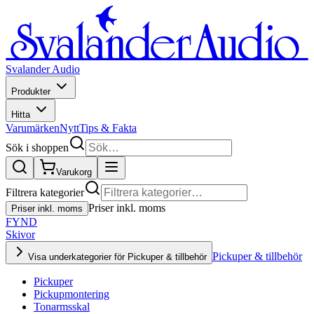
Svalander Audio
Produkter
Hitta
Varumärken
Nytt
Tips & Fakta
Sök i shoppen
Varukorg
Filtrera kategorier
Priser inkl. moms
Priser inkl. moms
FYND
Skivor
Pickuper & tillbehör
Visa underkategorier för Pickuper & tillbehör
Pickuper
Pickupmontering
Tonarmsskal