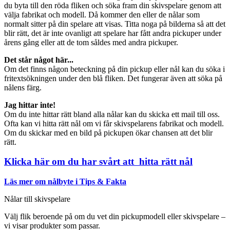
du byta till den röda fliken och söka fram din skivspelare genom att
välja fabrikat och modell. Då kommer den eller de nålar som
normalt sitter på din spelare att visas. Titta noga på bilderna så att det
blir rätt, det är inte ovanligt att spelare har fått andra pickuper under
årens gång eller att de tom såldes med andra pickuper.
Det står något här...
Om det finns någon beteckning på din pickup eller nål kan du söka i
fritextsökningen under den blå fliken. Det fungerar även att söka på
nålens färg.
Jag hittar inte!
Om du inte hittar rätt bland alla nålar kan du skicka ett mail till oss.
Ofta kan vi hitta rätt nål om vi får skivspelarens fabrikat och modell.
Om du skickar med en bild på pickupen ökar chansen att det blir
rätt.
Klicka här om du har svårt att hitta rätt nål
Läs mer om nålbyte i Tips & Fakta
Nålar till skivspelare
Välj flik beroende på om du vet din pickupmodell eller skivspelare –
vi visar produkter som passar.