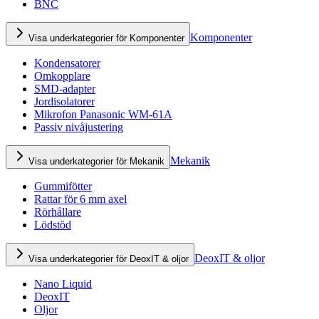
BNC
Komponenter
Visa underkategorier för Komponenter
Kondensatorer
Omkopplare
SMD-adapter
Jordisolatorer
Mikrofon Panasonic WM-61A
Passiv nivåjustering
Mekanik
Visa underkategorier för Mekanik
Gummifötter
Rattar för 6 mm axel
Rörhållare
Lödstöd
DeoxIT & oljor
Visa underkategorier för DeoxIT & oljor
Nano Liquid
DeoxIT
Oljor