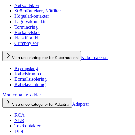
Nätkontakter
Strömfördelare, Nätfilter
Högtalarkontakter
Lågnivåkontakter
Terminering
Rörkabelskor
Flatstift guld
Crimphylsor
Kabelmaterial
Visa underkategorier för Kabelmaterial
Krympslang
Kabelstrumpa
Bomullsisolering
Kabelavslutning
Montering av kablar
Adaptrar
Visa underkategorier för Adaptrar
RCA
XLR
Telekontakter
DIN