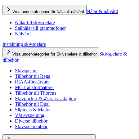
Nålar & nålvård
Visa underkategorier för Nålar & nålvård
Nålar till skivspelare
Stålnålar till grammofoner
Nålvård
Inställning skivspelare
Skivspelare &
Visa underkategorier för Skivspelare & tillbehör
tillbehör
Skivspelare
Tillbehör till Rega
RIAA-förstärkare
MC-transformatorer
Tillbehör till Thorens
Skivpuckar & 45-varvsadaptrar
Tillbehör till Dual
Slipmats & Mattor
Våt avspelning
Diverse tillbehör
Skivspelarkablar