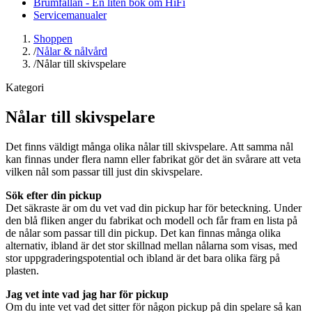
Brumfällan - En liten bok om HiFi
Servicemanualer
Shoppen
/
Nålar & nålvård
/
Nålar till skivspelare
Kategori
Nålar till skivspelare
Det finns väldigt många olika nålar till skivspelare. Att samma nål
kan finnas under flera namn eller fabrikat gör det än svårare att veta
vilken nål som passar till just din skivspelare.
Sök efter din pickup
Det säkraste är om du vet vad din pickup har för beteckning. Under
den blå fliken anger du fabrikat och modell och får fram en lista på
de nålar som passar till din pickup. Det kan finnas många olika
alternativ, ibland är det stor skillnad mellan nålarna som visas, med
stor uppgraderingspotential och ibland är det bara olika färg på
plasten.
Jag vet inte vad jag har för pickup
Om du inte vet vad det sitter för någon pickup på din spelare så kan