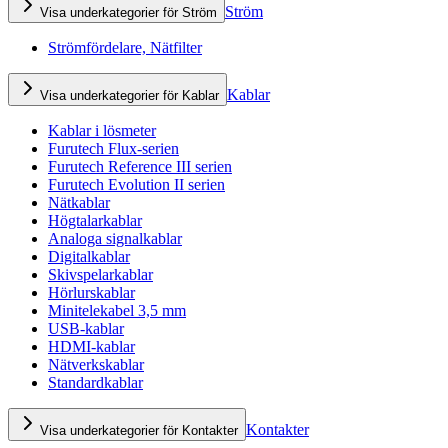
Ström
Visa underkategorier för Ström
Strömfördelare, Nätfilter
Kablar
Visa underkategorier för Kablar
Kablar i lösmeter
Furutech Flux-serien
Furutech Reference III serien
Furutech Evolution II serien
Nätkablar
Högtalarkablar
Analoga signalkablar
Digitalkablar
Skivspelarkablar
Hörlurskablar
Minitelekabel 3,5 mm
USB-kablar
HDMI-kablar
Nätverkskablar
Standardkablar
Kontakter
Visa underkategorier för Kontakter