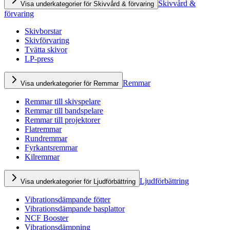
Skivvård &
Visa underkategorier för Skivvård & förvaring
förvaring
Skivborstar
Skivförvaring
Tvätta skivor
LP-press
Remmar
Visa underkategorier för Remmar
Remmar till skivspelare
Remmar till bandspelare
Remmar till projektorer
Flatremmar
Rundremmar
Fyrkantsremmar
Kilremmar
Ljudförbättring
Visa underkategorier för Ljudförbättring
Vibrationsdämpande fötter
Vibrationsdämpande basplattor
NCF Booster
Vibrationsdämpning