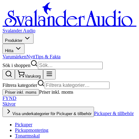
Svalander Audio
Produkter
Hitta
Varumärken
Nytt
Tips & Fakta
Sök i shoppen
Varukorg
Filtrera kategorier
Priser inkl. moms
Priser inkl. moms
FYND
Skivor
Pickuper & tillbehör
Visa underkategorier för Pickuper & tillbehör
Pickuper
Pickupmontering
Tonarmsskal