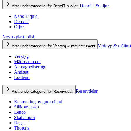
DeoxIT & oljor
Visa underkategorier för DeoxIT & oljor
Nano Liquid
DeoxIT
Oljor
Novus plastpolish
Verktyg & mätins
Visa underkategorier för Verktyg & mätinstrument
Verktyg
Mätinstrument
Avmagnetisering
Antistat
Lödtenn
Reservdelar
Visa underkategorier för Reservdelar
Renovering av gummihjul
Silikonvätska
Lenco
Skallampor
Rega
Thorens