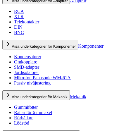
Adaptrar
Visa underkategorier för Adaptrar
RCA
XLR
Telekontakter
DIN
BNC
Komponenter
Visa underkategorier för Komponenter
Kondensatorer
Omkopplare
SMD-adapter
Jordisolatorer
Mikrofon Panasonic WM-61A
Passiv nivåjustering
Mekanik
Visa underkategorier för Mekanik
Gummifötter
Rattar för 6 mm axel
Rörhållare
Lödstöd