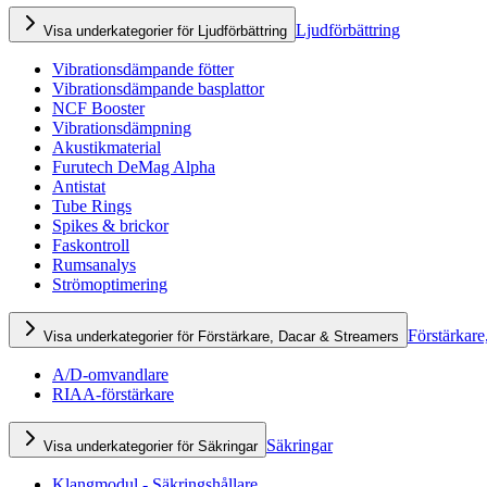
Ljudförbättring
Visa underkategorier för Ljudförbättring
Vibrationsdämpande fötter
Vibrationsdämpande basplattor
NCF Booster
Vibrationsdämpning
Akustikmaterial
Furutech DeMag Alpha
Antistat
Tube Rings
Spikes & brickor
Faskontroll
Rumsanalys
Strömoptimering
Förstärkare
Visa underkategorier för Förstärkare, Dacar & Streamers
A/D-omvandlare
RIAA-förstärkare
Säkringar
Visa underkategorier för Säkringar
Klangmodul - Säkringshållare