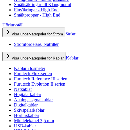
Smältsäkringar till Klangmodul
Finsäkringar - High End
Smältproppar - High End
Hörlursställ
Ström
Visa underkategorier för Ström
Strömfördelare, Nätfilter
Kablar
Visa underkategorier för Kablar
Kablar i lösmeter
Furutech Flux-serien
Furutech Reference III serien
Furutech Evolution II serien
Nätkablar
Högtalarkablar
Analoga signalkablar
Digitalkablar
Skivspelarkablar
Hörlurskablar
Minitelekabel 3,5 mm
USB-kablar