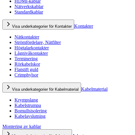
HDMI-kablar
Nätverkskablar
Standardkablar
Kontakter
Visa underkategorier för Kontakter
Nätkontakter
Strömfördelare, Nätfilter
Högtalarkontakter
Lågnivåkontakter
Terminering
Rörkabelskor
Flatstift guld
Crimphylsor
Kabelmaterial
Visa underkategorier för Kabelmaterial
Krympslang
Kabelstrumpa
Bomullsisolering
Kabelavslutning
Montering av kablar