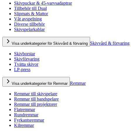
Skivpuckar & 45-varvsadaptrar
Tillbehör till Dual
Slipmats & Mattor
Våt avspelning
Diverse tillbehör
Skivspelarkablar
Skivvård & förvaring
Visa underkategorier för Skivvård & förvaring
Skivborstar
Skivförvaring
Tvätta skivor
LP-press
Remmar
Visa underkategorier för Remmar
Remmar till skivspelare
Remmar till bandspelare
Remmar till projektorer
Flatremmar
Rundremmar
Fyrkantsremmar
Kilremmar