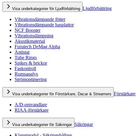
Ljudförbättring
Visa underkategorier för Ljudförbättring
Vibrationsdämpande fötter
Vibrationsdämpande basplattor
NCF Booster
Vibrationsdämpning
Akustikmaterial
Furutech DeMag Alpha
Antistat
Tube Rings
Spikes & brickor
Faskontroll
Rumsanalys
Strömoptimering
Förstärkare
Visa underkategorier för Förstärkare, Dacar & Streamers
A/D-omvandlare
RIAA-förstärkare
Säkringar
Visa underkategorier för Säkringar
Klangmodul - Säkringshållare