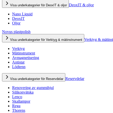
DeoxIT & oljor
Visa underkategorier för DeoxIT & oljor
Nano Liquid
DeoxIT
Oljor
Novus plastpolish
Verktyg & mätins
Visa underkategorier för Verktyg & mätinstrument
Verktyg
Mätinstrument
Avmagnetisering
Antistat
Lödtenn
Reservdelar
Visa underkategorier för Reservdelar
Renovering av gummihjul
Silikonvätska
Lenco
Skallampor
Rega
Thorens