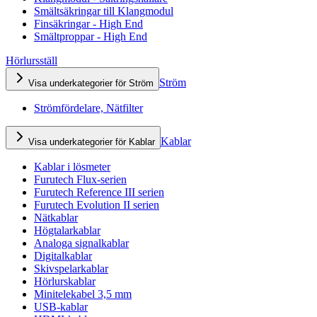
Smältsäkringar till Klangmodul
Finsäkringar - High End
Smältproppar - High End
Hörlursställ
Ström
Visa underkategorier för Ström
Strömfördelare, Nätfilter
Kablar
Visa underkategorier för Kablar
Kablar i lösmeter
Furutech Flux-serien
Furutech Reference III serien
Furutech Evolution II serien
Nätkablar
Högtalarkablar
Analoga signalkablar
Digitalkablar
Skivspelarkablar
Hörlurskablar
Minitelekabel 3,5 mm
USB-kablar