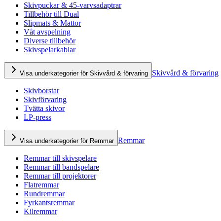
Skivpuckar & 45-varvsadaptrar
Tillbehör till Dual
Slipmats & Mattor
Våt avspelning
Diverse tillbehör
Skivspelarkablar
Skivvård & förvaring
Visa underkategorier för Skivvård & förvaring
Skivborstar
Skivförvaring
Tvätta skivor
LP-press
Remmar
Visa underkategorier för Remmar
Remmar till skivspelare
Remmar till bandspelare
Remmar till projektorer
Flatremmar
Rundremmar
Fyrkantsremmar
Kilremmar