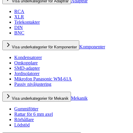
Adaptrar
Visa underkategorier för Adaptrar
RCA
XLR
Telekontakter
DIN
BNC
Komponenter
Visa underkategorier för Komponenter
Kondensatorer
Omkopplare
SMD-adapter
Jordisolatorer
Mikrofon Panasonic WM-61A
Passiv nivåjustering
Mekanik
Visa underkategorier för Mekanik
Gummifötter
Rattar för 6 mm axel
Rörhållare
Lödstöd