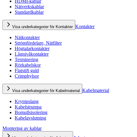
HDMI-kablar
Nätverkskablar
Standardkablar
Kontakter
Visa underkategorier för Kontakter
Nätkontakter
Strömfördelare, Nätfilter
Högtalarkontakter
Lågnivåkontakter
Terminering
Rörkabelskor
Flatstift guld
Crimphylsor
Kabelmaterial
Visa underkategorier för Kabelmaterial
Krympslang
Kabelstrumpa
Bomullsisolering
Kabelavslutning
Montering av kablar