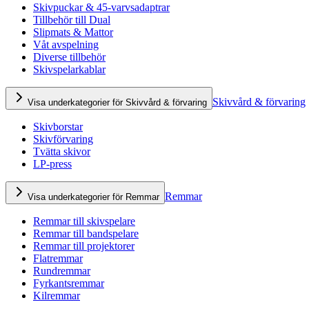
Skivpuckar & 45-varvsadaptrar
Tillbehör till Dual
Slipmats & Mattor
Våt avspelning
Diverse tillbehör
Skivspelarkablar
Skivvård & förvaring
Visa underkategorier för Skivvård & förvaring
Skivborstar
Skivförvaring
Tvätta skivor
LP-press
Remmar
Visa underkategorier för Remmar
Remmar till skivspelare
Remmar till bandspelare
Remmar till projektorer
Flatremmar
Rundremmar
Fyrkantsremmar
Kilremmar