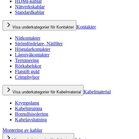
HDMI-kablar
Nätverkskablar
Standardkablar
Kontakter
Visa underkategorier för Kontakter
Nätkontakter
Strömfördelare, Nätfilter
Högtalarkontakter
Lågnivåkontakter
Terminering
Rörkabelskor
Flatstift guld
Crimphylsor
Kabelmaterial
Visa underkategorier för Kabelmaterial
Krympslang
Kabelstrumpa
Bomullsisolering
Kabelavslutning
Montering av kablar