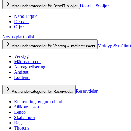
DeoxIT & oljor
Visa underkategorier för DeoxIT & oljor
Nano Liquid
DeoxIT
Oljor
Novus plastpolish
Verktyg & mätins
Visa underkategorier för Verktyg & mätinstrument
Verktyg
Mätinstrument
Avmagnetisering
Antistat
Lödtenn
Reservdelar
Visa underkategorier för Reservdelar
Renovering av gummihjul
Silikonvätska
Lenco
Skallampor
Rega
Thorens