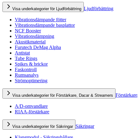
Ljudförbättring
Visa underkategorier för Ljudförbättring
Vibrationsdämpande fötter
Vibrationsdämpande basplattor
NCF Booster
Vibrationsdämpning
Akustikmaterial
Furutech DeMag Alpha
Antistat
Tube Rings
Spikes & brickor
Faskontroll
Rumsanalys
Strömoptimering
Förstärkare
Visa underkategorier för Förstärkare, Dacar & Streamers
A/D-omvandlare
RIAA-förstärkare
Säkringar
Visa underkategorier för Säkringar
Klangmodul - Säkringshållare