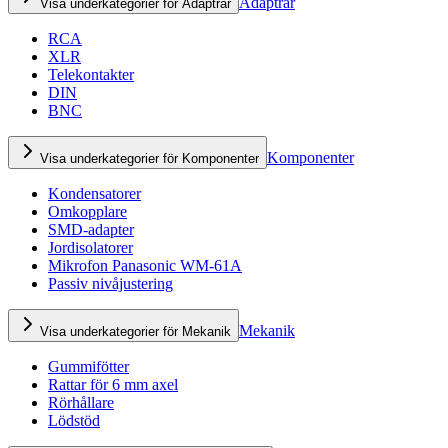
Adaptrar
Visa underkategorier för Adaptrar
RCA
XLR
Telekontakter
DIN
BNC
Komponenter
Visa underkategorier för Komponenter
Kondensatorer
Omkopplare
SMD-adapter
Jordisolatorer
Mikrofon Panasonic WM-61A
Passiv nivåjustering
Mekanik
Visa underkategorier för Mekanik
Gummifötter
Rattar för 6 mm axel
Rörhållare
Lödstöd