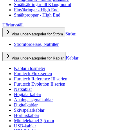
Smältsäkringar till Klangmodul
Finsäkringar - High End
Smältproppar - High End
Hörlursställ
Ström
Visa underkategorier för Ström
Strömfördelare, Nätfilter
Kablar
Visa underkategorier för Kablar
Kablar i lösmeter
Furutech Flux-serien
Furutech Reference III serien
Furutech Evolution II serien
Nätkablar
Högtalarkablar
Analoga signalkablar
Digitalkablar
Skivspelarkablar
Hörlurskablar
Minitelekabel 3,5 mm
USB-kablar