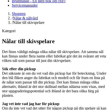
Brumfällan - En liten bok om HiFi
Servicemanualer
Shoppen
/
Nålar & nålvård
/
Nålar till skivspelare
Kategori
Nålar till skivspelare
Det finns väldigt många olika nålar till skivspelare. Att samma nål
kan finnas under flera namn eller fabrikat gör det än svårare att veta
vilken nål som passar till just din skivspelare.
Sök efter din pickup
Det säkraste är om du vet vad din pickup har för beteckning. Under
den blå fliken anger du fabrikat och modell och får fram en lista på
de nålar som passar till din pickup. Det kan finnas många olika
alternativ, ibland är det stor skillnad mellan nålarna som visas, med
stor uppgraderingspotential och ibland är det bara olika färg på
plasten.
Jag vet inte vad jag har för pickup
Om du inte vet vad det sitter för någon pickup på din spelare så kan