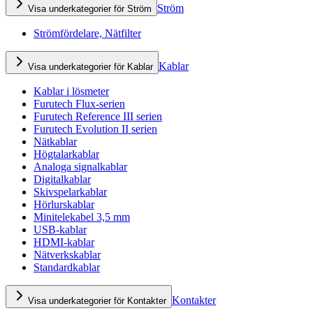
Ström
Visa underkategorier för Ström
Strömfördelare, Nätfilter
Kablar
Visa underkategorier för Kablar
Kablar i lösmeter
Furutech Flux-serien
Furutech Reference III serien
Furutech Evolution II serien
Nätkablar
Högtalarkablar
Analoga signalkablar
Digitalkablar
Skivspelarkablar
Hörlurskablar
Minitelekabel 3,5 mm
USB-kablar
HDMI-kablar
Nätverkskablar
Standardkablar
Kontakter
Visa underkategorier för Kontakter