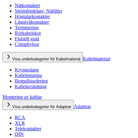
Nätkontakter
Strömfördelare, Nätfilter
Högtalarkontakter
Lågnivåkontakter
Terminering
Rörkabelskor
Flatstift guld
Crimphylsor
Kabelmaterial
Visa underkategorier för Kabelmaterial
Krympslang
Kabelstrumpa
Bomullsisolering
Kabelavslutning
Montering av kablar
Adaptrar
Visa underkategorier för Adaptrar
RCA
XLR
Telekontakter
DIN