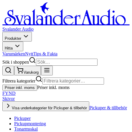
Svalander Audio
Produkter
Hitta
Varumärken
Nytt
Tips & Fakta
Sök i shoppen
Varukorg
Filtrera kategorier
Priser inkl. moms
Priser inkl. moms
FYND
Skivor
Pickuper & tillbehör
Visa underkategorier för Pickuper & tillbehör
Pickuper
Pickupmontering
Tonarmsskal