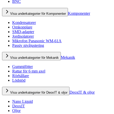
BNC
Komponenter
Visa underkategorier för Komponenter
Kondensatorer
Omkopplare
SMD-adapter
Jordisolatorer
Mikrofon Panasonic WM-61A
Passiv nivåjustering
Mekanik
Visa underkategorier för Mekanik
Gummifötter
Rattar för 6 mm axel
Rörhållare
Lödstöd
DeoxIT & oljor
Visa underkategorier för DeoxIT & oljor
Nano Liquid
DeoxIT
Oljor