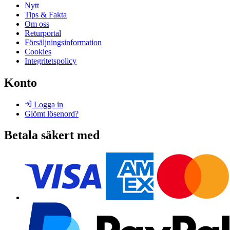
Nytt
Tips & Fakta
Om oss
Returportal
Försäljningsinformation
Cookies
Integritetspolicy
Konto
Logga in
Glömt lösenord?
Betala säkert med