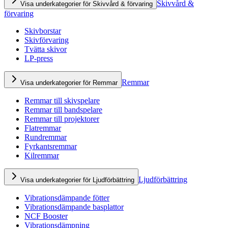
Skivvård &
Visa underkategorier för Skivvård & förvaring
förvaring
Skivborstar
Skivförvaring
Tvätta skivor
LP-press
Remmar
Visa underkategorier för Remmar
Remmar till skivspelare
Remmar till bandspelare
Remmar till projektorer
Flatremmar
Rundremmar
Fyrkantsremmar
Kilremmar
Ljudförbättring
Visa underkategorier för Ljudförbättring
Vibrationsdämpande fötter
Vibrationsdämpande basplattor
NCF Booster
Vibrationsdämpning