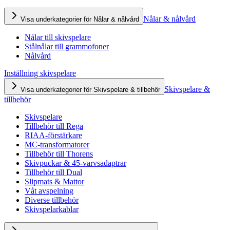
Nålar & nålvård
Visa underkategorier för Nålar & nålvård
Nålar till skivspelare
Stålnålar till grammofoner
Nålvård
Inställning skivspelare
Skivspelare &
Visa underkategorier för Skivspelare & tillbehör
tillbehör
Skivspelare
Tillbehör till Rega
RIAA-förstärkare
MC-transformatorer
Tillbehör till Thorens
Skivpuckar & 45-varvsadaptrar
Tillbehör till Dual
Slipmats & Mattor
Våt avspelning
Diverse tillbehör
Skivspelarkablar