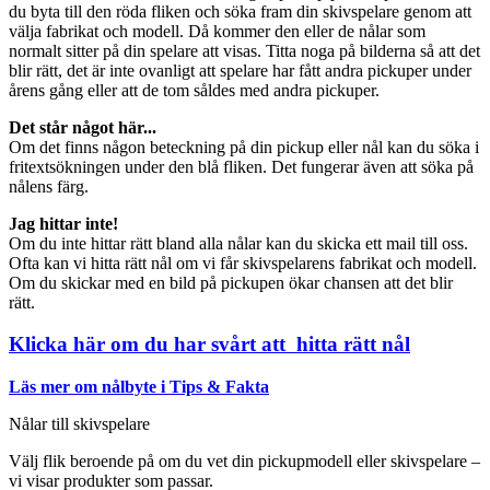
du byta till den röda fliken och söka fram din skivspelare genom att
välja fabrikat och modell. Då kommer den eller de nålar som
normalt sitter på din spelare att visas. Titta noga på bilderna så att det
blir rätt, det är inte ovanligt att spelare har fått andra pickuper under
årens gång eller att de tom såldes med andra pickuper.
Det står något här...
Om det finns någon beteckning på din pickup eller nål kan du söka i
fritextsökningen under den blå fliken. Det fungerar även att söka på
nålens färg.
Jag hittar inte!
Om du inte hittar rätt bland alla nålar kan du skicka ett mail till oss.
Ofta kan vi hitta rätt nål om vi får skivspelarens fabrikat och modell.
Om du skickar med en bild på pickupen ökar chansen att det blir
rätt.
Klicka här om du har svårt att hitta rätt nål
Läs mer om nålbyte i Tips & Fakta
Nålar till skivspelare
Välj flik beroende på om du vet din pickupmodell eller skivspelare –
vi visar produkter som passar.