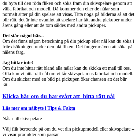
du byta till den röda fliken och söka fram din skivspelare genom att
välja fabrikat och modell. Då kommer den eller de nålar som
normalt sitter på din spelare att visas. Titta noga på bilderna så att det
blir rätt, det är inte ovanligt att spelare har fått andra pickuper under
årens gång eller att de tom såldes med andra pickuper.
Det står något här...
Om det finns någon beteckning på din pickup eller nål kan du söka i
fritextsökningen under den blå fliken. Det fungerar även att söka på
nålens färg.
Jag hittar inte!
Om du inte hittar rätt bland alla nålar kan du skicka ett mail till oss.
Ofta kan vi hitta rätt nål om vi får skivspelarens fabrikat och modell.
Om du skickar med en bild på pickupen ökar chansen att det blir
rätt.
Klicka här om du har svårt att hitta rätt nål
Läs mer om nålbyte i Tips & Fakta
Nålar till skivspelare
Välj flik beroende på om du vet din pickupmodell eller skivspelare –
vi visar produkter som passar.