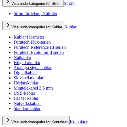
Ström
Visa underkategorier för Ström
Strömfördelare, Nätfilter
Kablar
Visa underkategorier för Kablar
Kablar i lösmeter
Furutech Flux-serien
Furutech Reference III serien
Furutech Evolution II serien
Nätkablar
Högtalarkablar
Analoga signalkablar
Digitalkablar
Skivspelarkablar
Hörlurskablar
Minitelekabel 3,5 mm
USB-kablar
HDMI-kablar
Nätverkskablar
Standardkablar
Kontakter
Visa underkategorier för Kontakter