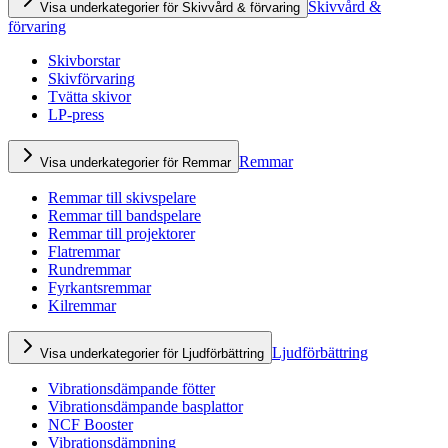
Skivvård &
Visa underkategorier för Skivvård & förvaring
förvaring
Skivborstar
Skivförvaring
Tvätta skivor
LP-press
Remmar
Visa underkategorier för Remmar
Remmar till skivspelare
Remmar till bandspelare
Remmar till projektorer
Flatremmar
Rundremmar
Fyrkantsremmar
Kilremmar
Ljudförbättring
Visa underkategorier för Ljudförbättring
Vibrationsdämpande fötter
Vibrationsdämpande basplattor
NCF Booster
Vibrationsdämpning