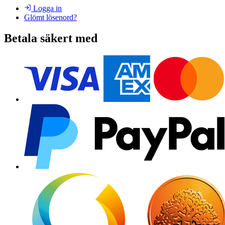
Logga in
Glömt lösenord?
Betala säkert med