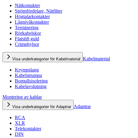
Nätkontakter
Strömfördelare, Nätfilter
Högtalarkontakter
Lågnivåkontakter
Terminering
Rörkabelskor
Flatstift guld
Crimphylsor
Kabelmaterial
Visa underkategorier för Kabelmaterial
Krympslang
Kabelstrumpa
Bomullsisolering
Kabelavslutning
Montering av kablar
Adaptrar
Visa underkategorier för Adaptrar
RCA
XLR
Telekontakter
DIN