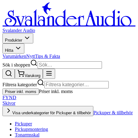
Svalander Audio
Produkter
Hitta
Varumärken
Nytt
Tips & Fakta
Sök i shoppen
Varukorg
Filtrera kategorier
Priser inkl. moms
Priser inkl. moms
FYND
Skivor
Pickuper & tillbehör
Visa underkategorier för Pickuper & tillbehör
Pickuper
Pickupmontering
Tonarmsskal