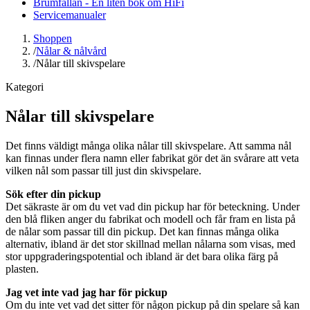
Brumfällan - En liten bok om HiFi
Servicemanualer
Shoppen
/
Nålar & nålvård
/
Nålar till skivspelare
Kategori
Nålar till skivspelare
Det finns väldigt många olika nålar till skivspelare. Att samma nål
kan finnas under flera namn eller fabrikat gör det än svårare att veta
vilken nål som passar till just din skivspelare.
Sök efter din pickup
Det säkraste är om du vet vad din pickup har för beteckning. Under
den blå fliken anger du fabrikat och modell och får fram en lista på
de nålar som passar till din pickup. Det kan finnas många olika
alternativ, ibland är det stor skillnad mellan nålarna som visas, med
stor uppgraderingspotential och ibland är det bara olika färg på
plasten.
Jag vet inte vad jag har för pickup
Om du inte vet vad det sitter för någon pickup på din spelare så kan