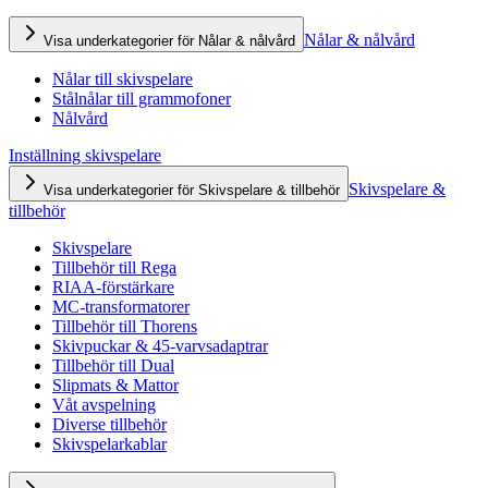
Nålar & nålvård
Visa underkategorier för Nålar & nålvård
Nålar till skivspelare
Stålnålar till grammofoner
Nålvård
Inställning skivspelare
Skivspelare &
Visa underkategorier för Skivspelare & tillbehör
tillbehör
Skivspelare
Tillbehör till Rega
RIAA-förstärkare
MC-transformatorer
Tillbehör till Thorens
Skivpuckar & 45-varvsadaptrar
Tillbehör till Dual
Slipmats & Mattor
Våt avspelning
Diverse tillbehör
Skivspelarkablar