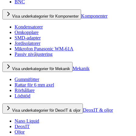
BNC
Komponenter
Visa underkategorier för Komponenter
Kondensatorer
Omkopplare
SMD-adapter
Jordisolatorer
Mikrofon Panasonic WM-61A
Passiv nivåjustering
Mekanik
Visa underkategorier för Mekanik
Gummifötter
Rattar för 6 mm axel
Rörhållare
Lödstöd
DeoxIT & oljor
Visa underkategorier för DeoxIT & oljor
Nano Liquid
DeoxIT
Oljor