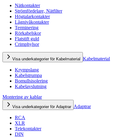
Nätkontakter
Strömfördelare, Nätfilter
Högtalarkontakter
Lågnivåkontakter
Terminering
Rörkabelskor
Flatstift guld
Crimphylsor
Kabelmaterial
Visa underkategorier för Kabelmaterial
Krympslang
Kabelstrumpa
Bomullsisolering
Kabelavslutning
Montering av kablar
Adaptrar
Visa underkategorier för Adaptrar
RCA
XLR
Telekontakter
DIN