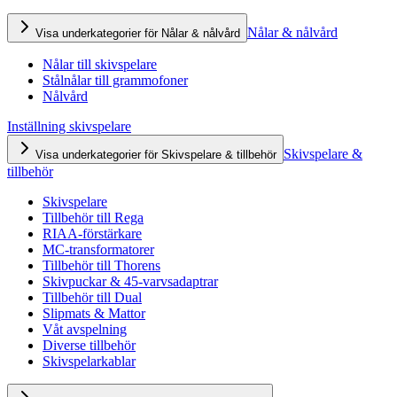
Nålar & nålvård
Visa underkategorier för Nålar & nålvård
Nålar till skivspelare
Stålnålar till grammofoner
Nålvård
Inställning skivspelare
Skivspelare &
Visa underkategorier för Skivspelare & tillbehör
tillbehör
Skivspelare
Tillbehör till Rega
RIAA-förstärkare
MC-transformatorer
Tillbehör till Thorens
Skivpuckar & 45-varvsadaptrar
Tillbehör till Dual
Slipmats & Mattor
Våt avspelning
Diverse tillbehör
Skivspelarkablar