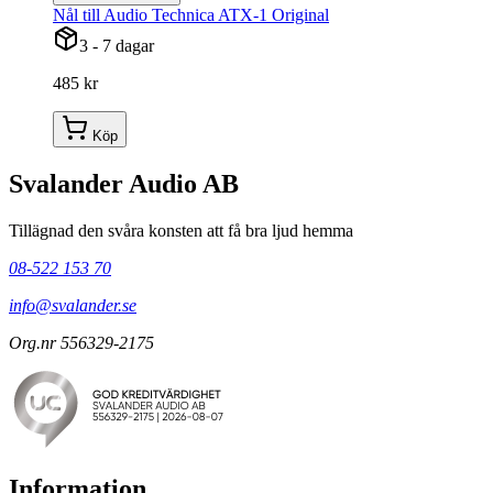
Nål till Audio Technica ATX-1 Original
3 - 7 dagar
485 kr
Köp
Svalander Audio AB
Tillägnad den svåra konsten att få bra ljud hemma
08-522 153 70
info@svalander.se
Org.nr 556329-2175
Information