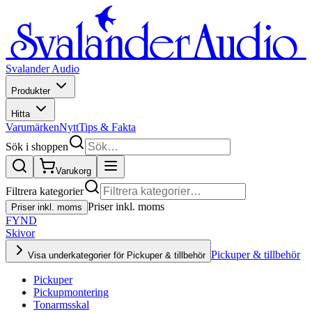
Svalander Audio
Produkter
Hitta
Varumärken
Nytt
Tips & Fakta
Sök i shoppen
Varukorg
Filtrera kategorier
Priser inkl. moms
Priser inkl. moms
FYND
Skivor
Pickuper & tillbehör
Visa underkategorier för Pickuper & tillbehör
Pickuper
Pickupmontering
Tonarmsskal