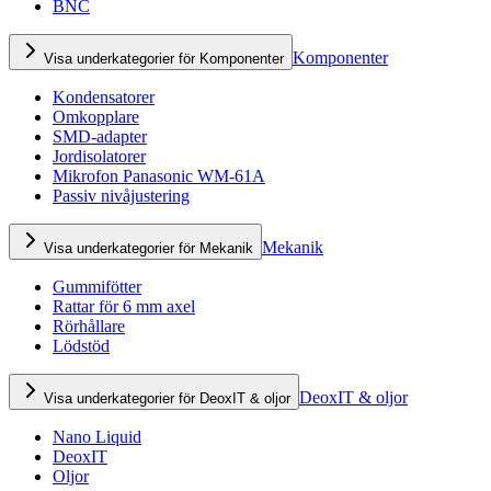
BNC
Komponenter
Visa underkategorier för Komponenter
Kondensatorer
Omkopplare
SMD-adapter
Jordisolatorer
Mikrofon Panasonic WM-61A
Passiv nivåjustering
Mekanik
Visa underkategorier för Mekanik
Gummifötter
Rattar för 6 mm axel
Rörhållare
Lödstöd
DeoxIT & oljor
Visa underkategorier för DeoxIT & oljor
Nano Liquid
DeoxIT
Oljor