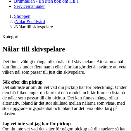
Brumfällan - En liten bok om HiFi
Servicemanualer
Shoppen
/
Nålar & nålvård
/
Nålar till skivspelare
Kategori
Nålar till skivspelare
Det finns väldigt många olika nålar till skivspelare. Att samma nål
kan finnas under flera namn eller fabrikat gör det än svårare att veta
vilken nål som passar till just din skivspelare.
Sök efter din pickup
Det säkraste är om du vet vad din pickup har för beteckning. Under
den blå fliken anger du fabrikat och modell och får fram en lista på
de nålar som passar till din pickup. Det kan finnas många olika
alternativ, ibland är det stor skillnad mellan nålarna som visas, med
stor uppgraderingspotential och ibland är det bara olika färg på
plasten.
Jag vet inte vad jag har för pickup
Om du inte vet vad det sitter för någon pickup på din spelare så kan