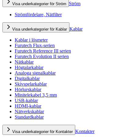
Ström
Visa underkategorier för Ström
Strömfördelare, Nätfilter
Kablar
Visa underkategorier för Kablar
Kablar i lösmeter
Furutech Flux-serien
Furutech Reference III serien
Furutech Evolution II serien
Nätkablar
Högtalarkablar
Analoga signalkablar
Digitalkablar
Skivspelarkablar
Hörlurskablar
Minitelekabel 3,5 mm
USB-kablar
HDMI-kablar
Nätverkskablar
Standardkablar
Kontakter
Visa underkategorier för Kontakter