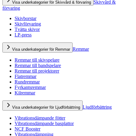
Skivvård &
Visa underkategorier för Skivvård & förvaring
förvaring
Skivborstar
Skivförvaring
Tvätta skivor
LP-press
Remmar
Visa underkategorier för Remmar
Remmar till skivspelare
Remmar till bandspelare
Remmar till projektorer
Flatremmar
Rundremmar
Fyrkantsremmar
Kilremmar
Ljudförbättring
Visa underkategorier för Ljudförbättring
Vibrationsdämpande fötter
Vibrationsdämpande basplattor
NCF Booster
Vibrationsdämpning