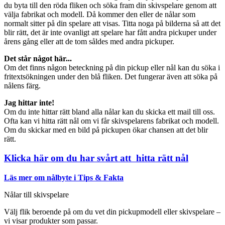
du byta till den röda fliken och söka fram din skivspelare genom att
välja fabrikat och modell. Då kommer den eller de nålar som
normalt sitter på din spelare att visas. Titta noga på bilderna så att det
blir rätt, det är inte ovanligt att spelare har fått andra pickuper under
årens gång eller att de tom såldes med andra pickuper.
Det står något här...
Om det finns någon beteckning på din pickup eller nål kan du söka i
fritextsökningen under den blå fliken. Det fungerar även att söka på
nålens färg.
Jag hittar inte!
Om du inte hittar rätt bland alla nålar kan du skicka ett mail till oss.
Ofta kan vi hitta rätt nål om vi får skivspelarens fabrikat och modell.
Om du skickar med en bild på pickupen ökar chansen att det blir
rätt.
Klicka här om du har svårt att hitta rätt nål
Läs mer om nålbyte i Tips & Fakta
Nålar till skivspelare
Välj flik beroende på om du vet din pickupmodell eller skivspelare –
vi visar produkter som passar.