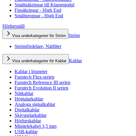
Smältsäkringar till Klangmodul
Finsäkringar - High End
Smältproppar - High End
Hörlursställ
Ström
Visa underkategorier för Ström
Strömfördelare, Nätfilter
Kablar
Visa underkategorier för Kablar
Kablar i lösmeter
Furutech Flux-serien
Furutech Reference III serien
Furutech Evolution II serien
Nätkablar
Högtalarkablar
Analoga signalkablar
Digitalkablar
Skivspelarkablar
Hörlurskablar
Minitelekabel 3,5 mm
USB-kablar