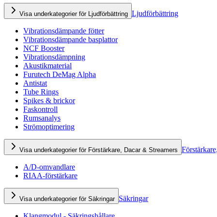
Ljudförbättring
Visa underkategorier för Ljudförbättring
Vibrationsdämpande fötter
Vibrationsdämpande basplattor
NCF Booster
Vibrationsdämpning
Akustikmaterial
Furutech DeMag Alpha
Antistat
Tube Rings
Spikes & brickor
Faskontroll
Rumsanalys
Strömoptimering
Förstärkare
Visa underkategorier för Förstärkare, Dacar & Streamers
A/D-omvandlare
RIAA-förstärkare
Säkringar
Visa underkategorier för Säkringar
Klangmodul - Säkringshållare