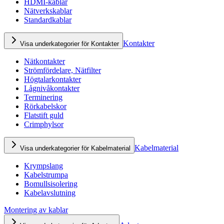
HDMI-kablar
Nätverkskablar
Standardkablar
Kontakter
Visa underkategorier för Kontakter
Nätkontakter
Strömfördelare, Nätfilter
Högtalarkontakter
Lågnivåkontakter
Terminering
Rörkabelskor
Flatstift guld
Crimphylsor
Kabelmaterial
Visa underkategorier för Kabelmaterial
Krympslang
Kabelstrumpa
Bomullsisolering
Kabelavslutning
Montering av kablar