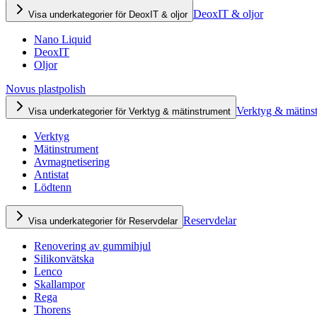
DeoxIT & oljor
Visa underkategorier för DeoxIT & oljor
Nano Liquid
DeoxIT
Oljor
Novus plastpolish
Verktyg & mätins
Visa underkategorier för Verktyg & mätinstrument
Verktyg
Mätinstrument
Avmagnetisering
Antistat
Lödtenn
Reservdelar
Visa underkategorier för Reservdelar
Renovering av gummihjul
Silikonvätska
Lenco
Skallampor
Rega
Thorens