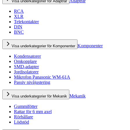
Adaptrar
Visa underkategorier för Adaptrar
RCA
XLR
Telekontakter
DIN
BNC
Komponenter
Visa underkategorier för Komponenter
Kondensatorer
Omkopplare
SMD-adapter
Jordisolatorer
Mikrofon Panasonic WM-61A
Passiv nivåjustering
Mekanik
Visa underkategorier för Mekanik
Gummifötter
Rattar för 6 mm axel
Rörhållare
Lödstöd