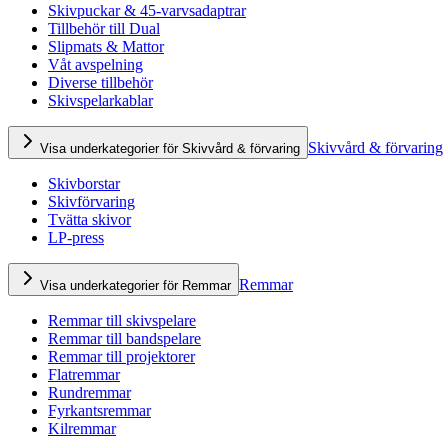
Skivpuckar & 45-varvsadaptrar
Tillbehör till Dual
Slipmats & Mattor
Våt avspelning
Diverse tillbehör
Skivspelarkablar
Skivvård & förvaring
Visa underkategorier för Skivvård & förvaring
Skivborstar
Skivförvaring
Tvätta skivor
LP-press
Remmar
Visa underkategorier för Remmar
Remmar till skivspelare
Remmar till bandspelare
Remmar till projektorer
Flatremmar
Rundremmar
Fyrkantsremmar
Kilremmar