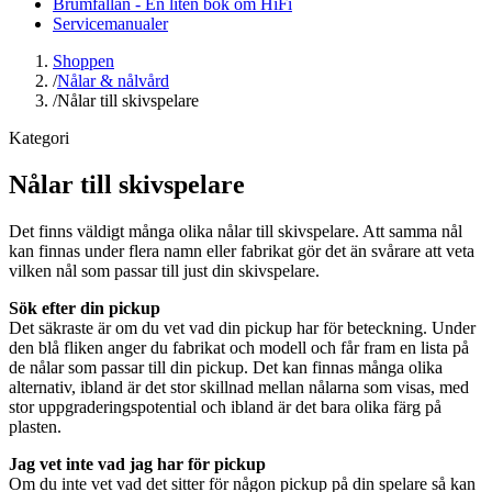
Brumfällan - En liten bok om HiFi
Servicemanualer
Shoppen
/
Nålar & nålvård
/
Nålar till skivspelare
Kategori
Nålar till skivspelare
Det finns väldigt många olika nålar till skivspelare. Att samma nål
kan finnas under flera namn eller fabrikat gör det än svårare att veta
vilken nål som passar till just din skivspelare.
Sök efter din pickup
Det säkraste är om du vet vad din pickup har för beteckning. Under
den blå fliken anger du fabrikat och modell och får fram en lista på
de nålar som passar till din pickup. Det kan finnas många olika
alternativ, ibland är det stor skillnad mellan nålarna som visas, med
stor uppgraderingspotential och ibland är det bara olika färg på
plasten.
Jag vet inte vad jag har för pickup
Om du inte vet vad det sitter för någon pickup på din spelare så kan