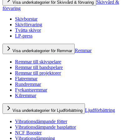
Skivvård &
Visa underkategorier för Skivvård & förvaring
förvaring
Skivborstar
Skivförvaring
Tvätta skivor
LP-press
Remmar
Visa underkategorier för Remmar
Remmar till skivspelare
Remmar till bandspelare
Remmar till projektorer
Flatremmar
Rundremmar
Fyrkantsremmar
Kilremmar
Ljudförbättring
Visa underkategorier för Ljudförbättring
Vibrationsdämpande fötter
Vibrationsdämpande basplattor
NCF Booster
Vibrationsdämpning