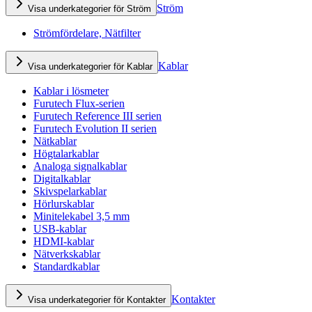
Ström
Visa underkategorier för Ström
Strömfördelare, Nätfilter
Kablar
Visa underkategorier för Kablar
Kablar i lösmeter
Furutech Flux-serien
Furutech Reference III serien
Furutech Evolution II serien
Nätkablar
Högtalarkablar
Analoga signalkablar
Digitalkablar
Skivspelarkablar
Hörlurskablar
Minitelekabel 3,5 mm
USB-kablar
HDMI-kablar
Nätverkskablar
Standardkablar
Kontakter
Visa underkategorier för Kontakter