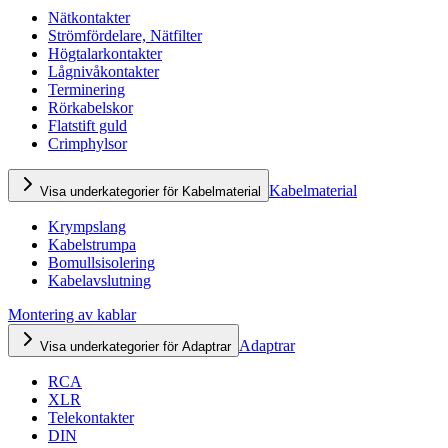
Nätkontakter
Strömfördelare, Nätfilter
Högtalarkontakter
Lågnivåkontakter
Terminering
Rörkabelskor
Flatstift guld
Crimphylsor
Kabelmaterial
Visa underkategorier för Kabelmaterial
Krympslang
Kabelstrumpa
Bomullsisolering
Kabelavslutning
Montering av kablar
Adaptrar
Visa underkategorier för Adaptrar
RCA
XLR
Telekontakter
DIN