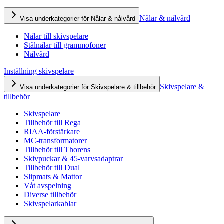
Nålar & nålvård
Visa underkategorier för Nålar & nålvård
Nålar till skivspelare
Stålnålar till grammofoner
Nålvård
Inställning skivspelare
Skivspelare &
Visa underkategorier för Skivspelare & tillbehör
tillbehör
Skivspelare
Tillbehör till Rega
RIAA-förstärkare
MC-transformatorer
Tillbehör till Thorens
Skivpuckar & 45-varvsadaptrar
Tillbehör till Dual
Slipmats & Mattor
Våt avspelning
Diverse tillbehör
Skivspelarkablar