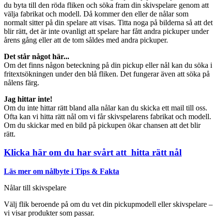
du byta till den röda fliken och söka fram din skivspelare genom att
välja fabrikat och modell. Då kommer den eller de nålar som
normalt sitter på din spelare att visas. Titta noga på bilderna så att det
blir rätt, det är inte ovanligt att spelare har fått andra pickuper under
årens gång eller att de tom såldes med andra pickuper.
Det står något här...
Om det finns någon beteckning på din pickup eller nål kan du söka i
fritextsökningen under den blå fliken. Det fungerar även att söka på
nålens färg.
Jag hittar inte!
Om du inte hittar rätt bland alla nålar kan du skicka ett mail till oss.
Ofta kan vi hitta rätt nål om vi får skivspelarens fabrikat och modell.
Om du skickar med en bild på pickupen ökar chansen att det blir
rätt.
Klicka här om du har svårt att hitta rätt nål
Läs mer om nålbyte i Tips & Fakta
Nålar till skivspelare
Välj flik beroende på om du vet din pickupmodell eller skivspelare –
vi visar produkter som passar.