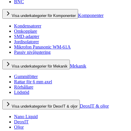
BNC
Komponenter
Visa underkategorier för Komponenter
Kondensatorer
Omkopplare
SMD-adapter
Jordisolatorer
Mikrofon Panasonic WM-61A
Passiv nivåjustering
Mekanik
Visa underkategorier för Mekanik
Gummifötter
Rattar för 6 mm axel
Rörhållare
Lödstöd
DeoxIT & oljor
Visa underkategorier för DeoxIT & oljor
Nano Liquid
DeoxIT
Oljor