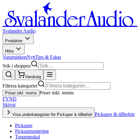
Svalander Audio
Produkter
Hitta
Varumärken
Nytt
Tips & Fakta
Sök i shoppen
Varukorg
Filtrera kategorier
Priser inkl. moms
Priser inkl. moms
FYND
Skivor
Pickuper & tillbehör
Visa underkategorier för Pickuper & tillbehör
Pickuper
Pickupmontering
Tonarmsskal