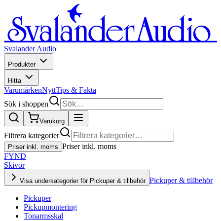
Svalander Audio
Produkter
Hitta
Varumärken
Nytt
Tips & Fakta
Sök i shoppen
Varukorg
Filtrera kategorier
Priser inkl. moms
Priser inkl. moms
FYND
Skivor
Pickuper & tillbehör
Visa underkategorier för Pickuper & tillbehör
Pickuper
Pickupmontering
Tonarmsskal