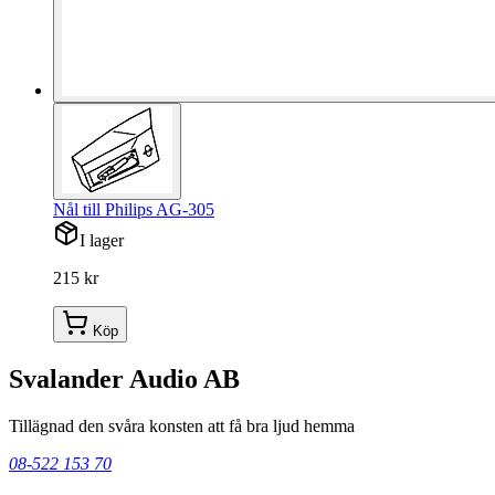
Nål till Philips AG-305
I lager
215 kr
Köp
Svalander Audio AB
Tillägnad den svåra konsten att få bra ljud hemma
08-522 153 70