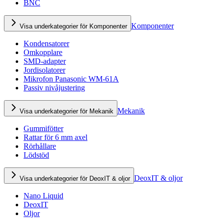
BNC
Komponenter
Visa underkategorier för Komponenter
Kondensatorer
Omkopplare
SMD-adapter
Jordisolatorer
Mikrofon Panasonic WM-61A
Passiv nivåjustering
Mekanik
Visa underkategorier för Mekanik
Gummifötter
Rattar för 6 mm axel
Rörhållare
Lödstöd
DeoxIT & oljor
Visa underkategorier för DeoxIT & oljor
Nano Liquid
DeoxIT
Oljor