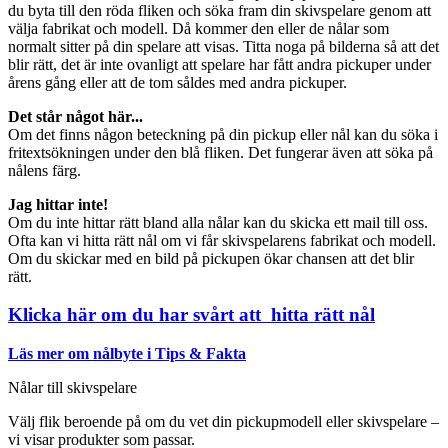
du byta till den röda fliken och söka fram din skivspelare genom att
välja fabrikat och modell. Då kommer den eller de nålar som
normalt sitter på din spelare att visas. Titta noga på bilderna så att det
blir rätt, det är inte ovanligt att spelare har fått andra pickuper under
årens gång eller att de tom såldes med andra pickuper.
Det står något här...
Om det finns någon beteckning på din pickup eller nål kan du söka i
fritextsökningen under den blå fliken. Det fungerar även att söka på
nålens färg.
Jag hittar inte!
Om du inte hittar rätt bland alla nålar kan du skicka ett mail till oss.
Ofta kan vi hitta rätt nål om vi får skivspelarens fabrikat och modell.
Om du skickar med en bild på pickupen ökar chansen att det blir
rätt.
Klicka här om du har svårt att hitta rätt nål
Läs mer om nålbyte i Tips & Fakta
Nålar till skivspelare
Välj flik beroende på om du vet din pickupmodell eller skivspelare –
vi visar produkter som passar.