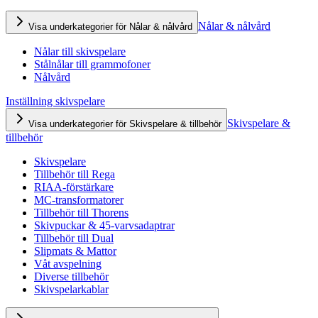
Nålar & nålvård
Visa underkategorier för Nålar & nålvård
Nålar till skivspelare
Stålnålar till grammofoner
Nålvård
Inställning skivspelare
Skivspelare &
Visa underkategorier för Skivspelare & tillbehör
tillbehör
Skivspelare
Tillbehör till Rega
RIAA-förstärkare
MC-transformatorer
Tillbehör till Thorens
Skivpuckar & 45-varvsadaptrar
Tillbehör till Dual
Slipmats & Mattor
Våt avspelning
Diverse tillbehör
Skivspelarkablar