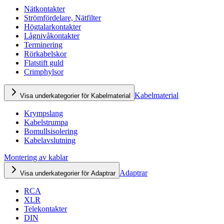
Nätkontakter
Strömfördelare, Nätfilter
Högtalarkontakter
Lågnivåkontakter
Terminering
Rörkabelskor
Flatstift guld
Crimphylsor
Kabelmaterial
Visa underkategorier för Kabelmaterial
Krympslang
Kabelstrumpa
Bomullsisolering
Kabelavslutning
Montering av kablar
Adaptrar
Visa underkategorier för Adaptrar
RCA
XLR
Telekontakter
DIN