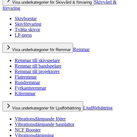
Skivvård &
Visa underkategorier för Skivvård & förvaring
förvaring
Skivborstar
Skivförvaring
Tvätta skivor
LP-press
Remmar
Visa underkategorier för Remmar
Remmar till skivspelare
Remmar till bandspelare
Remmar till projektorer
Flatremmar
Rundremmar
Fyrkantsremmar
Kilremmar
Ljudförbättring
Visa underkategorier för Ljudförbättring
Vibrationsdämpande fötter
Vibrationsdämpande basplattor
NCF Booster
Vibrationsdämpning