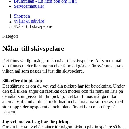
Brumfällan - En liten bok om HiFi
Servicemanualer
Shoppen
/
Nålar & nålvård
/
Nålar till skivspelare
Kategori
Nålar till skivspelare
Det finns väldigt många olika nålar till skivspelare. Att samma nål
kan finnas under flera namn eller fabrikat gör det än svårare att veta
vilken nål som passar till just din skivspelare.
Sök efter din pickup
Det säkraste är om du vet vad din pickup har för beteckning. Under
den blå fliken anger du fabrikat och modell och får fram en lista på
de nålar som passar till din pickup. Det kan finnas många olika
alternativ, ibland är det stor skillnad mellan nålarna som visas, med
stor uppgraderingspotential och ibland är det bara olika färg på
plasten.
Jag vet inte vad jag har för pickup
Om du inte vet vad det sitter för någon pickup på din spelare så kan