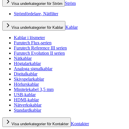
Ström
Visa underkategorier för Ström
Strömfördelare, Nätfilter
Kablar
Visa underkategorier för Kablar
Kablar i lösmeter
Furutech Flux-serien
Furutech Reference III serien
Furutech Evolution II serien
Nätkablar
Högtalarkablar
Analoga signalkablar
Digitalkablar
Skivspelarkablar
Hörlurskablar
Minitelekabel 3,5 mm
USB-kablar
HDMI-kablar
Nätverkskablar
Standardkablar
Kontakter
Visa underkategorier för Kontakter