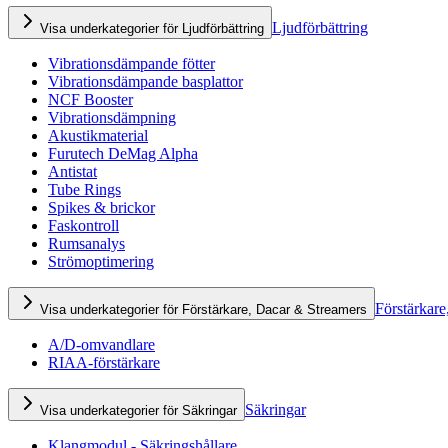
Ljudförbättring
Visa underkategorier för Ljudförbättring
Vibrationsdämpande fötter
Vibrationsdämpande basplattor
NCF Booster
Vibrationsdämpning
Akustikmaterial
Furutech DeMag Alpha
Antistat
Tube Rings
Spikes & brickor
Faskontroll
Rumsanalys
Strömoptimering
Förstärkare
Visa underkategorier för Förstärkare, Dacar & Streamers
A/D-omvandlare
RIAA-förstärkare
Säkringar
Visa underkategorier för Säkringar
Klangmodul - Säkringshållare