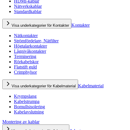
HDMI-kablar
Nätverkskablar
Standardkablar
Kontakter
Visa underkategorier för Kontakter
Nätkontakter
Strömfördelare, Nätfilter
Högtalarkontakter
Lågnivåkontakter
Terminering
Rörkabelskor
Flatstift guld
Crimphylsor
Kabelmaterial
Visa underkategorier för Kabelmaterial
Krympslang
Kabelstrumpa
Bomullsisolering
Kabelavslutning
Montering av kablar