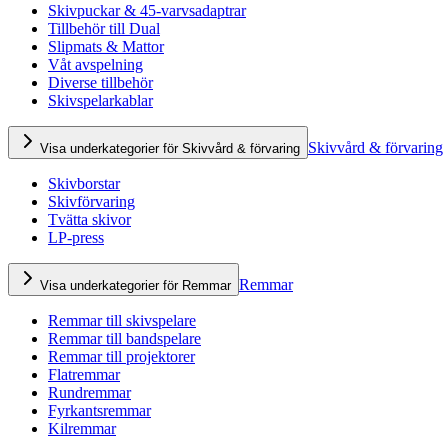
Skivpuckar & 45-varvsadaptrar
Tillbehör till Dual
Slipmats & Mattor
Våt avspelning
Diverse tillbehör
Skivspelarkablar
Skivvård & förvaring
Visa underkategorier för Skivvård & förvaring
Skivborstar
Skivförvaring
Tvätta skivor
LP-press
Remmar
Visa underkategorier för Remmar
Remmar till skivspelare
Remmar till bandspelare
Remmar till projektorer
Flatremmar
Rundremmar
Fyrkantsremmar
Kilremmar