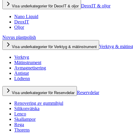
DeoxIT & oljor
Visa underkategorier för DeoxIT & oljor
Nano Liquid
DeoxIT
Oljor
Novus plastpolish
Verktyg & mätins
Visa underkategorier för Verktyg & mätinstrument
Verktyg
Mätinstrument
Avmagnetisering
Antistat
Lödtenn
Reservdelar
Visa underkategorier för Reservdelar
Renovering av gummihjul
Silikonvätska
Lenco
Skallampor
Rega
Thorens