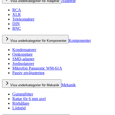
Adaptrar
Visa underkategorier för Adaptrar
RCA
XLR
Telekontakter
DIN
BNC
Komponenter
Visa underkategorier för Komponenter
Kondensatorer
Omkopplare
SMD-adapter
Jordisolatorer
Mikrofon Panasonic WM-61A
Passiv nivåjustering
Mekanik
Visa underkategorier för Mekanik
Gummifötter
Rattar för 6 mm axel
Rörhållare
Lödstöd