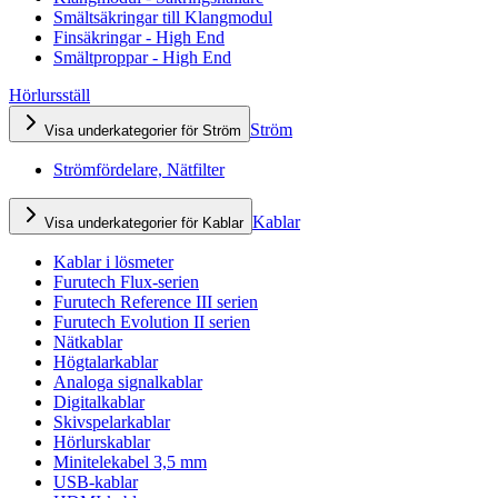
Smältsäkringar till Klangmodul
Finsäkringar - High End
Smältproppar - High End
Hörlursställ
Ström
Visa underkategorier för Ström
Strömfördelare, Nätfilter
Kablar
Visa underkategorier för Kablar
Kablar i lösmeter
Furutech Flux-serien
Furutech Reference III serien
Furutech Evolution II serien
Nätkablar
Högtalarkablar
Analoga signalkablar
Digitalkablar
Skivspelarkablar
Hörlurskablar
Minitelekabel 3,5 mm
USB-kablar