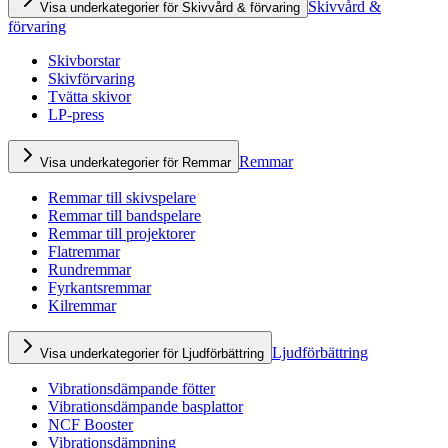
Skivvård &
Visa underkategorier för Skivvård & förvaring
förvaring
Skivborstar
Skivförvaring
Tvätta skivor
LP-press
Remmar
Visa underkategorier för Remmar
Remmar till skivspelare
Remmar till bandspelare
Remmar till projektorer
Flatremmar
Rundremmar
Fyrkantsremmar
Kilremmar
Ljudförbättring
Visa underkategorier för Ljudförbättring
Vibrationsdämpande fötter
Vibrationsdämpande basplattor
NCF Booster
Vibrationsdämpning