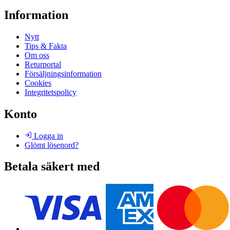
Information
Nytt
Tips & Fakta
Om oss
Returportal
Försäljningsinformation
Cookies
Integritetspolicy
Konto
Logga in
Glömt lösenord?
Betala säkert med