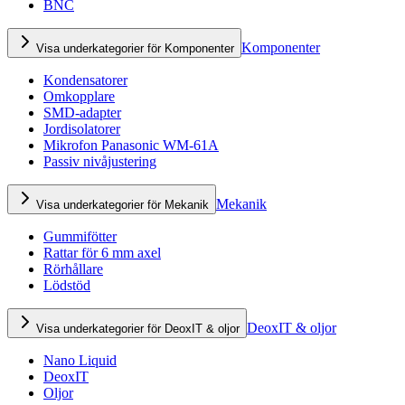
BNC
Komponenter
Visa underkategorier för Komponenter
Kondensatorer
Omkopplare
SMD-adapter
Jordisolatorer
Mikrofon Panasonic WM-61A
Passiv nivåjustering
Mekanik
Visa underkategorier för Mekanik
Gummifötter
Rattar för 6 mm axel
Rörhållare
Lödstöd
DeoxIT & oljor
Visa underkategorier för DeoxIT & oljor
Nano Liquid
DeoxIT
Oljor