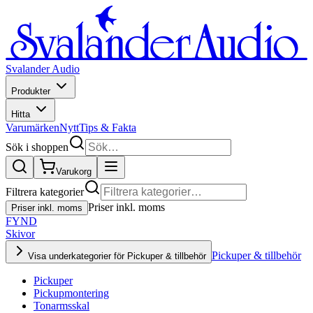
Svalander Audio
Produkter
Hitta
Varumärken
Nytt
Tips & Fakta
Sök i shoppen
Varukorg
Filtrera kategorier
Priser inkl. moms
Priser inkl. moms
FYND
Skivor
Pickuper & tillbehör
Visa underkategorier för Pickuper & tillbehör
Pickuper
Pickupmontering
Tonarmsskal