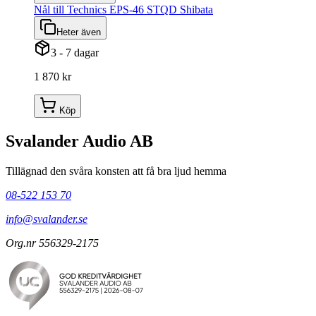
Nål till Technics EPS-46 STQD Shibata
Heter även
3 - 7 dagar
1 870 kr
Köp
Svalander Audio AB
Tillägnad den svåra konsten att få bra ljud hemma
08-522 153 70
info@svalander.se
Org.nr 556329-2175