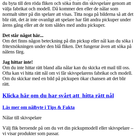
du byta till den röda fliken och söka fram din skivspelare genom att
välja fabrikat och modell. Då kommer den eller de nålar som
normalt sitter på din spelare att visas. Titta noga på bilderna så att det
blir rätt, det är inte ovanligt att spelare har fått andra pickuper under
årens gång eller att de tom såldes med andra pickuper.
Det står något här...
Om det finns någon beteckning på din pickup eller nål kan du söka i
fritextsökningen under den blå fliken. Det fungerar även att söka på
nålens färg.
Jag hittar inte!
Om du inte hittar rätt bland alla nålar kan du skicka ett mail till oss.
Ofta kan vi hitta rätt nål om vi får skivspelarens fabrikat och modell.
Om du skickar med en bild på pickupen ökar chansen att det blir
rätt.
Klicka här om du har svårt att hitta rätt nål
Läs mer om nålbyte i Tips & Fakta
Nålar till skivspelare
Välj flik beroende på om du vet din pickupmodell eller skivspelare –
vi visar produkter som passar.