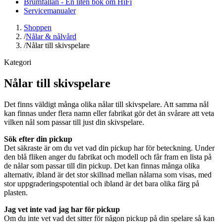
Brumfällan - En liten bok om HiFi
Servicemanualer
Shoppen
/
Nålar & nålvård
/
Nålar till skivspelare
Kategori
Nålar till skivspelare
Det finns väldigt många olika nålar till skivspelare. Att samma nål
kan finnas under flera namn eller fabrikat gör det än svårare att veta
vilken nål som passar till just din skivspelare.
Sök efter din pickup
Det säkraste är om du vet vad din pickup har för beteckning. Under
den blå fliken anger du fabrikat och modell och får fram en lista på
de nålar som passar till din pickup. Det kan finnas många olika
alternativ, ibland är det stor skillnad mellan nålarna som visas, med
stor uppgraderingspotential och ibland är det bara olika färg på
plasten.
Jag vet inte vad jag har för pickup
Om du inte vet vad det sitter för någon pickup på din spelare så kan