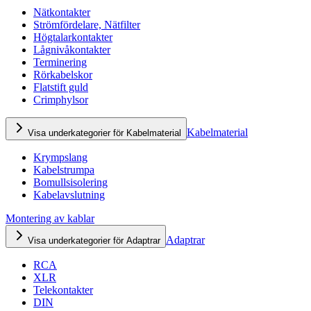
Nätkontakter
Strömfördelare, Nätfilter
Högtalarkontakter
Lågnivåkontakter
Terminering
Rörkabelskor
Flatstift guld
Crimphylsor
Kabelmaterial
Visa underkategorier för Kabelmaterial
Krympslang
Kabelstrumpa
Bomullsisolering
Kabelavslutning
Montering av kablar
Adaptrar
Visa underkategorier för Adaptrar
RCA
XLR
Telekontakter
DIN