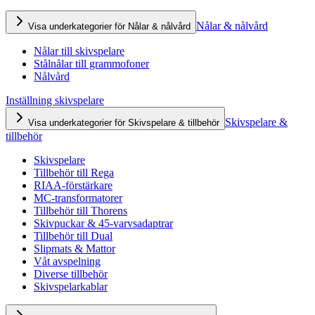
Nålar & nålvård
Visa underkategorier för Nålar & nålvård
Nålar till skivspelare
Stålnålar till grammofoner
Nålvård
Inställning skivspelare
Skivspelare &
Visa underkategorier för Skivspelare & tillbehör
tillbehör
Skivspelare
Tillbehör till Rega
RIAA-förstärkare
MC-transformatorer
Tillbehör till Thorens
Skivpuckar & 45-varvsadaptrar
Tillbehör till Dual
Slipmats & Mattor
Våt avspelning
Diverse tillbehör
Skivspelarkablar