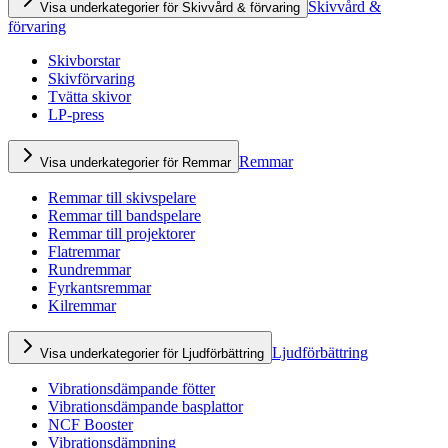
Skivvård &
Visa underkategorier för Skivvård & förvaring
förvaring
Skivborstar
Skivförvaring
Tvätta skivor
LP-press
Remmar
Visa underkategorier för Remmar
Remmar till skivspelare
Remmar till bandspelare
Remmar till projektorer
Flatremmar
Rundremmar
Fyrkantsremmar
Kilremmar
Ljudförbättring
Visa underkategorier för Ljudförbättring
Vibrationsdämpande fötter
Vibrationsdämpande basplattor
NCF Booster
Vibrationsdämpning