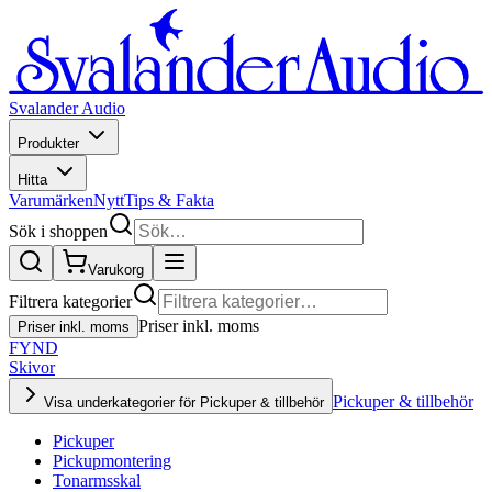
Svalander Audio
Produkter
Hitta
Varumärken
Nytt
Tips & Fakta
Sök i shoppen
Varukorg
Filtrera kategorier
Priser inkl. moms
Priser inkl. moms
FYND
Skivor
Pickuper & tillbehör
Visa underkategorier för Pickuper & tillbehör
Pickuper
Pickupmontering
Tonarmsskal