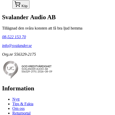
Köp
Svalander Audio AB
Tillägnad den svåra konsten att få bra ljud hemma
08-522 153 70
info@svalander.se
Org.nr 556329-2175
Information
Nytt
Tips & Fakta
Om oss
Returportal