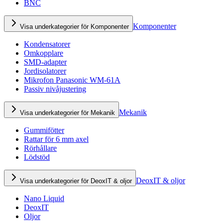
BNC
Komponenter
Visa underkategorier för Komponenter
Kondensatorer
Omkopplare
SMD-adapter
Jordisolatorer
Mikrofon Panasonic WM-61A
Passiv nivåjustering
Mekanik
Visa underkategorier för Mekanik
Gummifötter
Rattar för 6 mm axel
Rörhållare
Lödstöd
DeoxIT & oljor
Visa underkategorier för DeoxIT & oljor
Nano Liquid
DeoxIT
Oljor