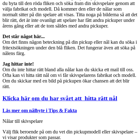
du byta till den röda fliken och söka fram din skivspelare genom att
välja fabrikat och modell. Då kommer den eller de nålar som
normalt sitter på din spelare att visas. Titta noga på bilderna så att det
blir rätt, det är inte ovanligt att spelare har fått andra pickuper under
årens gång eller att de tom såldes med andra pickuper.
Det står något här...
Om det finns någon beteckning på din pickup eller nål kan du söka i
fritextsökningen under den blå fliken. Det fungerar även att söka på
nålens färg.
Jag hittar inte!
Om du inte hittar rätt bland alla nålar kan du skicka ett mail till oss.
Ofta kan vi hitta rätt nål om vi får skivspelarens fabrikat och modell.
Om du skickar med en bild på pickupen ökar chansen att det blir
rätt.
Klicka här om du har svårt att hitta rätt nål
Läs mer om nålbyte i Tips & Fakta
Nålar till skivspelare
Välj flik beroende på om du vet din pickupmodell eller skivspelare –
vi visar produkter som passar.