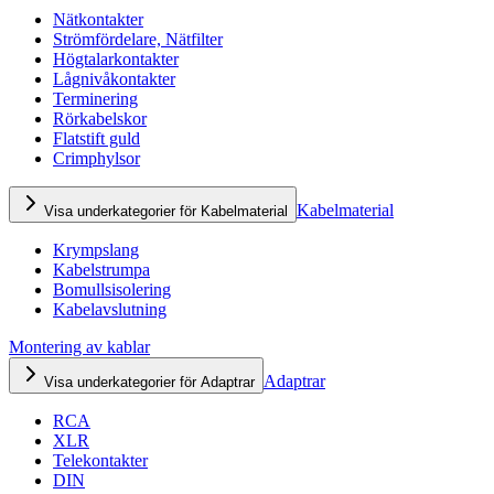
Nätkontakter
Strömfördelare, Nätfilter
Högtalarkontakter
Lågnivåkontakter
Terminering
Rörkabelskor
Flatstift guld
Crimphylsor
Kabelmaterial
Visa underkategorier för Kabelmaterial
Krympslang
Kabelstrumpa
Bomullsisolering
Kabelavslutning
Montering av kablar
Adaptrar
Visa underkategorier för Adaptrar
RCA
XLR
Telekontakter
DIN