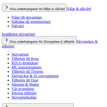
Nålar & nålvård
Visa underkategorier för Nålar & nålvård
Nålar till skivspelare
Stålnålar till grammofoner
Nålvård
Inställning skivspelare
Skivspelare &
Visa underkategorier för Skivspelare & tillbehör
tillbehör
Skivspelare
Tillbehör till Rega
RIAA-förstärkare
MC-transformatorer
Tillbehör till Thorens
Skivpuckar & 45-varvsadaptrar
Tillbehör till Dual
Slipmats & Mattor
Våt avspelning
Diverse tillbehör
Skivspelarkablar