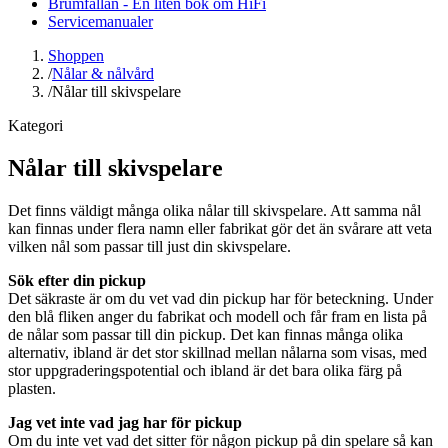
Brumfällan - En liten bok om HiFi
Servicemanualer
Shoppen
/
Nålar & nålvård
/
Nålar till skivspelare
Kategori
Nålar till skivspelare
Det finns väldigt många olika nålar till skivspelare. Att samma nål
kan finnas under flera namn eller fabrikat gör det än svårare att veta
vilken nål som passar till just din skivspelare.
Sök efter din pickup
Det säkraste är om du vet vad din pickup har för beteckning. Under
den blå fliken anger du fabrikat och modell och får fram en lista på
de nålar som passar till din pickup. Det kan finnas många olika
alternativ, ibland är det stor skillnad mellan nålarna som visas, med
stor uppgraderingspotential och ibland är det bara olika färg på
plasten.
Jag vet inte vad jag har för pickup
Om du inte vet vad det sitter för någon pickup på din spelare så kan