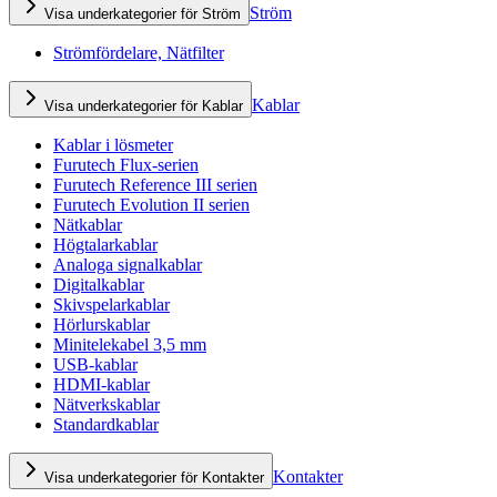
Ström
Visa underkategorier för Ström
Strömfördelare, Nätfilter
Kablar
Visa underkategorier för Kablar
Kablar i lösmeter
Furutech Flux-serien
Furutech Reference III serien
Furutech Evolution II serien
Nätkablar
Högtalarkablar
Analoga signalkablar
Digitalkablar
Skivspelarkablar
Hörlurskablar
Minitelekabel 3,5 mm
USB-kablar
HDMI-kablar
Nätverkskablar
Standardkablar
Kontakter
Visa underkategorier för Kontakter