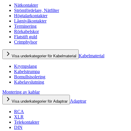
Nätkontakter
Strömfördelare, Nätfilter
Högtalarkontakter
Lågnivåkontakter
Terminering
Rörkabelskor
Flatstift guld
Crimphylsor
Kabelmaterial
Visa underkategorier för Kabelmaterial
Krympslang
Kabelstrumpa
Bomullsisolering
Kabelavslutning
Montering av kablar
Adaptrar
Visa underkategorier för Adaptrar
RCA
XLR
Telekontakter
DIN