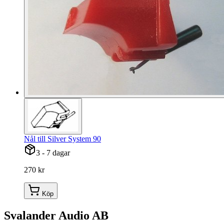
Nål till Silver System 90
3 - 7 dagar
270 kr
Köp
Svalander Audio AB