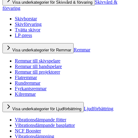
Skivvård &
Visa underkategorier för Skivvård & förvaring
förvaring
Skivborstar
Skivförvaring
Tvätta skivor
LP-press
Remmar
Visa underkategorier för Remmar
Remmar till skivspelare
Remmar till bandspelare
Remmar till projektorer
Flatremmar
Rundremmar
Fyrkantsremmar
Kilremmar
Ljudförbättring
Visa underkategorier för Ljudförbättring
Vibrationsdämpande fötter
Vibrationsdämpande basplattor
NCF Booster
Vibrationsdämpning