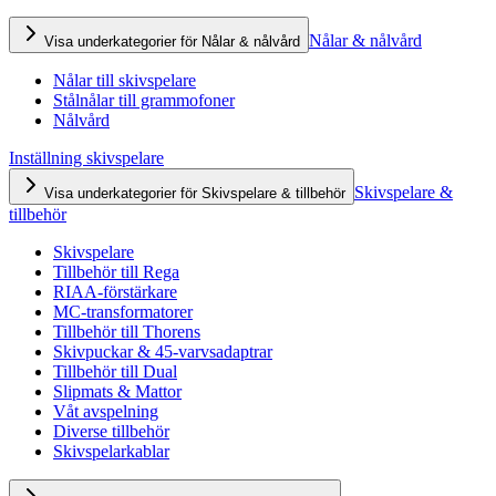
Nålar & nålvård
Visa underkategorier för Nålar & nålvård
Nålar till skivspelare
Stålnålar till grammofoner
Nålvård
Inställning skivspelare
Skivspelare &
Visa underkategorier för Skivspelare & tillbehör
tillbehör
Skivspelare
Tillbehör till Rega
RIAA-förstärkare
MC-transformatorer
Tillbehör till Thorens
Skivpuckar & 45-varvsadaptrar
Tillbehör till Dual
Slipmats & Mattor
Våt avspelning
Diverse tillbehör
Skivspelarkablar