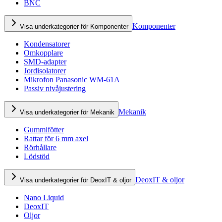
BNC
Komponenter
Visa underkategorier för Komponenter
Kondensatorer
Omkopplare
SMD-adapter
Jordisolatorer
Mikrofon Panasonic WM-61A
Passiv nivåjustering
Mekanik
Visa underkategorier för Mekanik
Gummifötter
Rattar för 6 mm axel
Rörhållare
Lödstöd
DeoxIT & oljor
Visa underkategorier för DeoxIT & oljor
Nano Liquid
DeoxIT
Oljor