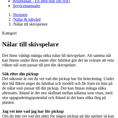
Brumfällan - En liten bok om HiFi
Servicemanualer
Shoppen
/
Nålar & nålvård
/
Nålar till skivspelare
Kategori
Nålar till skivspelare
Det finns väldigt många olika nålar till skivspelare. Att samma nål
kan finnas under flera namn eller fabrikat gör det än svårare att veta
vilken nål som passar till just din skivspelare.
Sök efter din pickup
Det säkraste är om du vet vad din pickup har för beteckning. Under
den blå fliken anger du fabrikat och modell och får fram en lista på
de nålar som passar till din pickup. Det kan finnas många olika
alternativ, ibland är det stor skillnad mellan nålarna som visas, med
stor uppgraderingspotential och ibland är det bara olika färg på
plasten.
Jag vet inte vad jag har för pickup
Om du inte vet vad det sitter för någon pickup på din spelare så kan