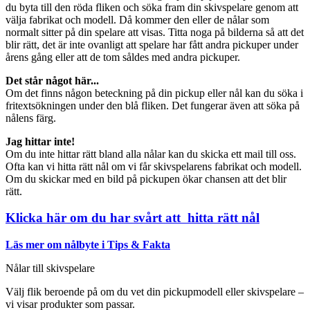
du byta till den röda fliken och söka fram din skivspelare genom att
välja fabrikat och modell. Då kommer den eller de nålar som
normalt sitter på din spelare att visas. Titta noga på bilderna så att det
blir rätt, det är inte ovanligt att spelare har fått andra pickuper under
årens gång eller att de tom såldes med andra pickuper.
Det står något här...
Om det finns någon beteckning på din pickup eller nål kan du söka i
fritextsökningen under den blå fliken. Det fungerar även att söka på
nålens färg.
Jag hittar inte!
Om du inte hittar rätt bland alla nålar kan du skicka ett mail till oss.
Ofta kan vi hitta rätt nål om vi får skivspelarens fabrikat och modell.
Om du skickar med en bild på pickupen ökar chansen att det blir
rätt.
Klicka här om du har svårt att hitta rätt nål
Läs mer om nålbyte i Tips & Fakta
Nålar till skivspelare
Välj flik beroende på om du vet din pickupmodell eller skivspelare –
vi visar produkter som passar.