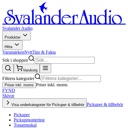
Svalander Audio
Produkter
Hitta
Varumärken
Nytt
Tips & Fakta
Sök i shoppen
Varukorg
Filtrera kategorier
Priser inkl. moms
Priser inkl. moms
FYND
Skivor
Pickuper & tillbehör
Visa underkategorier för Pickuper & tillbehör
Pickuper
Pickupmontering
Tonarmsskal