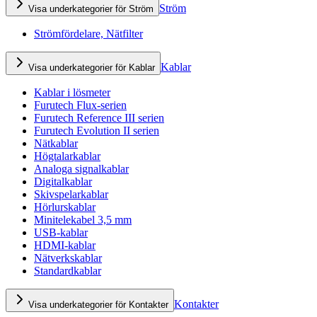
Ström
Visa underkategorier för Ström
Strömfördelare, Nätfilter
Kablar
Visa underkategorier för Kablar
Kablar i lösmeter
Furutech Flux-serien
Furutech Reference III serien
Furutech Evolution II serien
Nätkablar
Högtalarkablar
Analoga signalkablar
Digitalkablar
Skivspelarkablar
Hörlurskablar
Minitelekabel 3,5 mm
USB-kablar
HDMI-kablar
Nätverkskablar
Standardkablar
Kontakter
Visa underkategorier för Kontakter