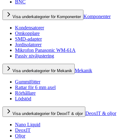
BNC
Komponenter
Visa underkategorier för Komponenter
Kondensatorer
Omkopplare
SMD-adapter
Jordisolatorer
Mikrofon Panasonic WM-61A
Passiv nivåjustering
Mekanik
Visa underkategorier för Mekanik
Gummifötter
Rattar för 6 mm axel
Rörhållare
Lödstöd
DeoxIT & oljor
Visa underkategorier för DeoxIT & oljor
Nano Liquid
DeoxIT
Oljor