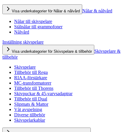
Nålar & nålvård
Visa underkategorier för Nålar & nålvård
Nålar till skivspelare
Stålnålar till grammofoner
Nålvård
Inställning skivspelare
Skivspelare &
Visa underkategorier för Skivspelare & tillbehör
tillbehör
Skivspelare
Tillbehör till Rega
RIAA-förstärkare
MC-transformatorer
Tillbehör till Thorens
Skivpuckar & 45-varvsadaptrar
Tillbehör till Dual
Slipmats & Mattor
Våt avspelning
Diverse tillbehör
Skivspelarkablar