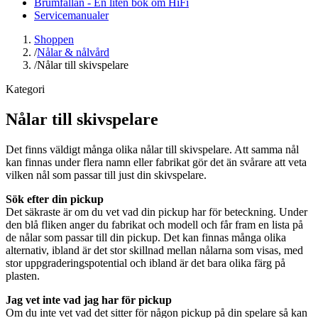
Brumfällan - En liten bok om HiFi
Servicemanualer
Shoppen
/
Nålar & nålvård
/
Nålar till skivspelare
Kategori
Nålar till skivspelare
Det finns väldigt många olika nålar till skivspelare. Att samma nål
kan finnas under flera namn eller fabrikat gör det än svårare att veta
vilken nål som passar till just din skivspelare.
Sök efter din pickup
Det säkraste är om du vet vad din pickup har för beteckning. Under
den blå fliken anger du fabrikat och modell och får fram en lista på
de nålar som passar till din pickup. Det kan finnas många olika
alternativ, ibland är det stor skillnad mellan nålarna som visas, med
stor uppgraderingspotential och ibland är det bara olika färg på
plasten.
Jag vet inte vad jag har för pickup
Om du inte vet vad det sitter för någon pickup på din spelare så kan