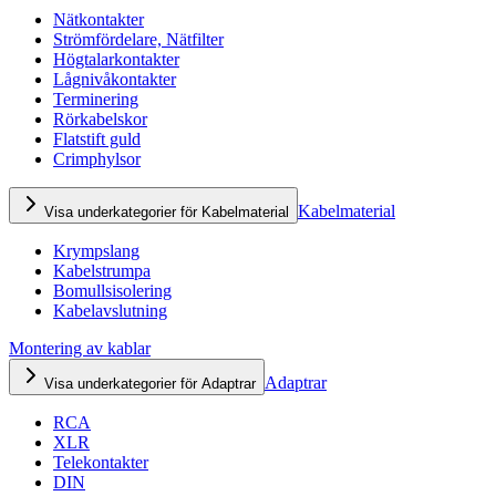
Nätkontakter
Strömfördelare, Nätfilter
Högtalarkontakter
Lågnivåkontakter
Terminering
Rörkabelskor
Flatstift guld
Crimphylsor
Kabelmaterial
Visa underkategorier för Kabelmaterial
Krympslang
Kabelstrumpa
Bomullsisolering
Kabelavslutning
Montering av kablar
Adaptrar
Visa underkategorier för Adaptrar
RCA
XLR
Telekontakter
DIN