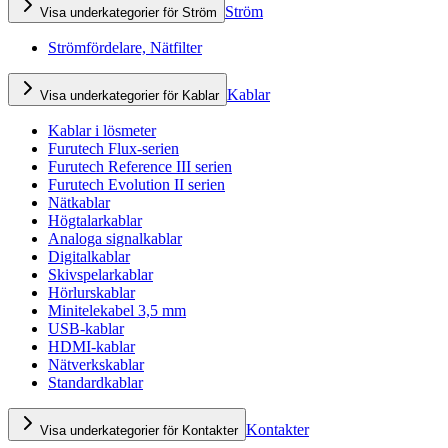
Ström
Visa underkategorier för Ström
Strömfördelare, Nätfilter
Kablar
Visa underkategorier för Kablar
Kablar i lösmeter
Furutech Flux-serien
Furutech Reference III serien
Furutech Evolution II serien
Nätkablar
Högtalarkablar
Analoga signalkablar
Digitalkablar
Skivspelarkablar
Hörlurskablar
Minitelekabel 3,5 mm
USB-kablar
HDMI-kablar
Nätverkskablar
Standardkablar
Kontakter
Visa underkategorier för Kontakter