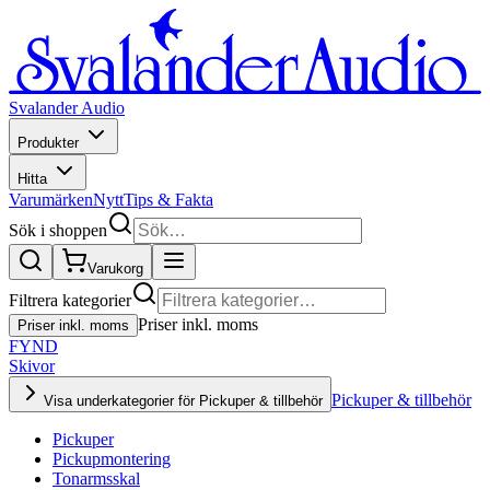
Svalander Audio
Produkter
Hitta
Varumärken
Nytt
Tips & Fakta
Sök i shoppen
Varukorg
Filtrera kategorier
Priser inkl. moms
Priser inkl. moms
FYND
Skivor
Pickuper & tillbehör
Visa underkategorier för Pickuper & tillbehör
Pickuper
Pickupmontering
Tonarmsskal