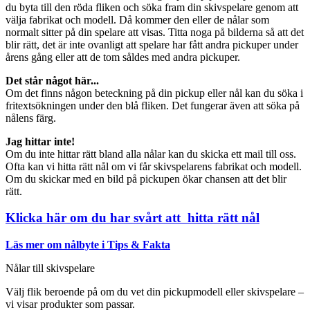
du byta till den röda fliken och söka fram din skivspelare genom att
välja fabrikat och modell. Då kommer den eller de nålar som
normalt sitter på din spelare att visas. Titta noga på bilderna så att det
blir rätt, det är inte ovanligt att spelare har fått andra pickuper under
årens gång eller att de tom såldes med andra pickuper.
Det står något här...
Om det finns någon beteckning på din pickup eller nål kan du söka i
fritextsökningen under den blå fliken. Det fungerar även att söka på
nålens färg.
Jag hittar inte!
Om du inte hittar rätt bland alla nålar kan du skicka ett mail till oss.
Ofta kan vi hitta rätt nål om vi får skivspelarens fabrikat och modell.
Om du skickar med en bild på pickupen ökar chansen att det blir
rätt.
Klicka här om du har svårt att hitta rätt nål
Läs mer om nålbyte i Tips & Fakta
Nålar till skivspelare
Välj flik beroende på om du vet din pickupmodell eller skivspelare –
vi visar produkter som passar.