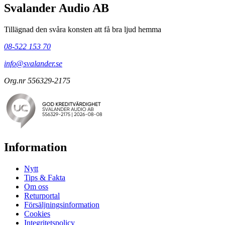
Svalander Audio AB
Tillägnad den svåra konsten att få bra ljud hemma
08-522 153 70
info@svalander.se
Org.nr 556329-2175
Information
Nytt
Tips & Fakta
Om oss
Returportal
Försäljningsinformation
Cookies
Integritetspolicy