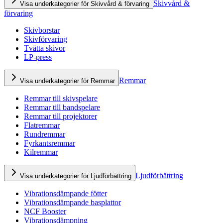
Skivvård &
Visa underkategorier för Skivvård & förvaring
förvaring
Skivborstar
Skivförvaring
Tvätta skivor
LP-press
Remmar
Visa underkategorier för Remmar
Remmar till skivspelare
Remmar till bandspelare
Remmar till projektorer
Flatremmar
Rundremmar
Fyrkantsremmar
Kilremmar
Ljudförbättring
Visa underkategorier för Ljudförbättring
Vibrationsdämpande fötter
Vibrationsdämpande basplattor
NCF Booster
Vibrationsdämpning