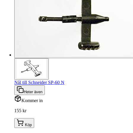
Nål till Schneider SP-60 N
Heter även
Kommer in
155 kr
Köp