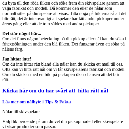
du byta till den röda fliken och söka fram din skivspelare genom att
välja fabrikat och modell. Då kommer den eller de nålar som
normalt sitter på din spelare att visas. Titta noga på bilderna så att det
blir rätt, det är inte ovanligt att spelare har fått andra pickuper under
årens gång eller att de tom såldes med andra pickuper.
Det står något här...
Om det finns någon beteckning på din pickup eller nål kan du söka i
fritextsökningen under den blå fliken. Det fungerar även att söka på
nålens färg.
Jag hittar inte!
Om du inte hittar rätt bland alla nålar kan du skicka ett mail till oss.
Ofta kan vi hitta rätt nål om vi får skivspelarens fabrikat och modell.
Om du skickar med en bild på pickupen ökar chansen att det blir
rätt.
Klicka här om du har svårt att hitta rätt nål
Läs mer om nålbyte i Tips & Fakta
Nålar till skivspelare
Välj flik beroende på om du vet din pickupmodell eller skivspelare –
vi visar produkter som passar.