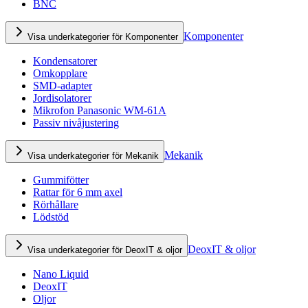
BNC
Komponenter
Visa underkategorier för Komponenter
Kondensatorer
Omkopplare
SMD-adapter
Jordisolatorer
Mikrofon Panasonic WM-61A
Passiv nivåjustering
Mekanik
Visa underkategorier för Mekanik
Gummifötter
Rattar för 6 mm axel
Rörhållare
Lödstöd
DeoxIT & oljor
Visa underkategorier för DeoxIT & oljor
Nano Liquid
DeoxIT
Oljor