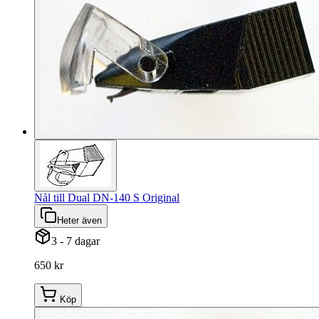
Nål till Dual DN-140 S Original
Heter även
3 - 7 dagar
650 kr
Köp