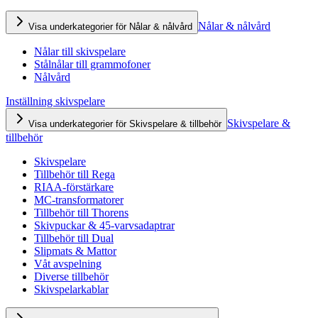
Nålar & nålvård
Visa underkategorier för Nålar & nålvård
Nålar till skivspelare
Stålnålar till grammofoner
Nålvård
Inställning skivspelare
Skivspelare &
Visa underkategorier för Skivspelare & tillbehör
tillbehör
Skivspelare
Tillbehör till Rega
RIAA-förstärkare
MC-transformatorer
Tillbehör till Thorens
Skivpuckar & 45-varvsadaptrar
Tillbehör till Dual
Slipmats & Mattor
Våt avspelning
Diverse tillbehör
Skivspelarkablar