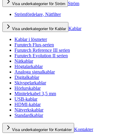
Ström
Visa underkategorier för Ström
Strömfördelare, Nätfilter
Kablar
Visa underkategorier för Kablar
Kablar i lösmeter
Furutech Flux-serien
Furutech Reference III serien
Furutech Evolution II serien
Nätkablar
Högtalarkablar
Analoga signalkablar
Digitalkablar
Skivspelarkablar
Hörlurskablar
Minitelekabel 3,5 mm
USB-kablar
HDMI-kablar
Nätverkskablar
Standardkablar
Kontakter
Visa underkategorier för Kontakter