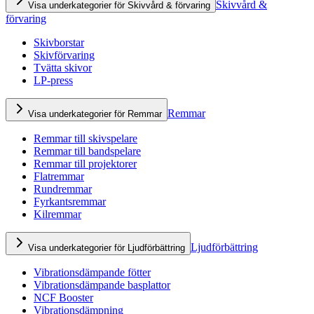
Skivvård &
Visa underkategorier för Skivvård & förvaring
förvaring
Skivborstar
Skivförvaring
Tvätta skivor
LP-press
Remmar
Visa underkategorier för Remmar
Remmar till skivspelare
Remmar till bandspelare
Remmar till projektorer
Flatremmar
Rundremmar
Fyrkantsremmar
Kilremmar
Ljudförbättring
Visa underkategorier för Ljudförbättring
Vibrationsdämpande fötter
Vibrationsdämpande basplattor
NCF Booster
Vibrationsdämpning