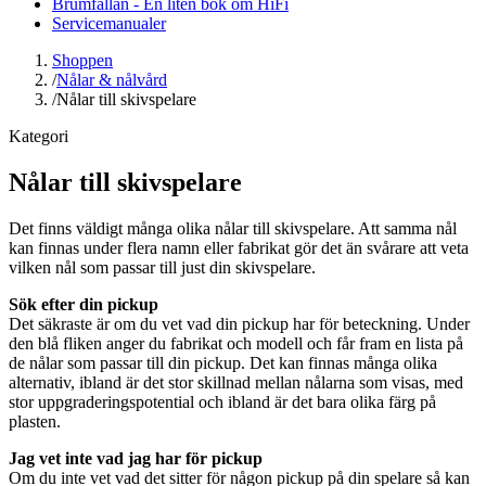
Brumfällan - En liten bok om HiFi
Servicemanualer
Shoppen
/
Nålar & nålvård
/
Nålar till skivspelare
Kategori
Nålar till skivspelare
Det finns väldigt många olika nålar till skivspelare. Att samma nål
kan finnas under flera namn eller fabrikat gör det än svårare att veta
vilken nål som passar till just din skivspelare.
Sök efter din pickup
Det säkraste är om du vet vad din pickup har för beteckning. Under
den blå fliken anger du fabrikat och modell och får fram en lista på
de nålar som passar till din pickup. Det kan finnas många olika
alternativ, ibland är det stor skillnad mellan nålarna som visas, med
stor uppgraderingspotential och ibland är det bara olika färg på
plasten.
Jag vet inte vad jag har för pickup
Om du inte vet vad det sitter för någon pickup på din spelare så kan