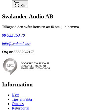
Köp
Svalander Audio AB
Tillägnad den svåra konsten att få bra ljud hemma
08-522 153 70
info@svalander.se
Org.nr 556329-2175
Information
Nytt
Tips & Fakta
Om oss
Returportal