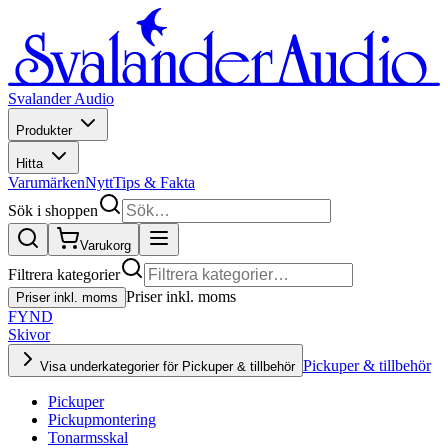
Svalander Audio
Produkter
Hitta
Varumärken
Nytt
Tips & Fakta
Sök i shoppen
Varukorg
Filtrera kategorier
Priser inkl. moms
Priser inkl. moms
FYND
Skivor
Pickuper & tillbehör
Visa underkategorier för Pickuper & tillbehör
Pickuper
Pickupmontering
Tonarmsskal