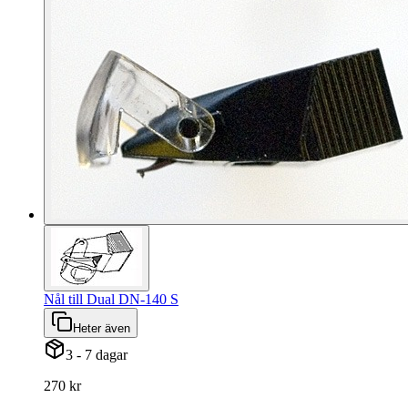
Nål till Dual DN-140 S
Heter även
3 - 7 dagar
270 kr