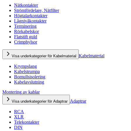
Nätkontakter
Strömfördelare, Nätfilter
Högtalarkontakter
Lågnivåkontakter
Terminering
Rörkabelskor
Flatstift guld
Crimphylsor
Kabelmaterial
Visa underkategorier för Kabelmaterial
Krympslang
Kabelstrumpa
Bomullsisolering
Kabelavslutning
Montering av kablar
Adaptrar
Visa underkategorier för Adaptrar
RCA
XLR
Telekontakter
DIN