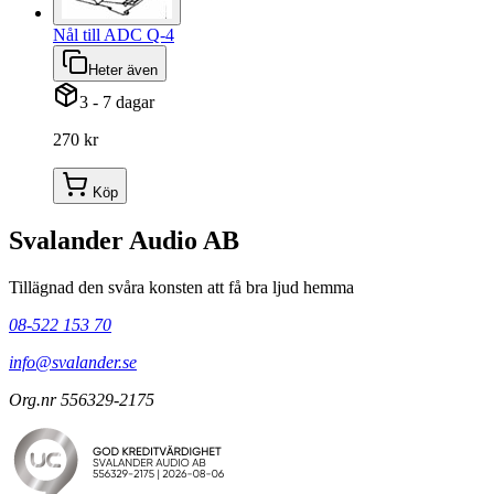
Nål till ADC Q-4
Heter även
3 - 7 dagar
270 kr
Köp
Svalander Audio AB
Tillägnad den svåra konsten att få bra ljud hemma
08-522 153 70
info@svalander.se
Org.nr 556329-2175