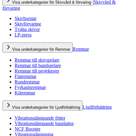
Skivvård &
Visa underkategorier för Skivvård & förvaring
förvaring
Skivborstar
Skivförvaring
Tvätta skivor
LP-press
Remmar
Visa underkategorier för Remmar
Remmar till skivspelare
Remmar till bandspelare
Remmar till projektorer
Flatremmar
Rundremmar
Fyrkantsremmar
Kilremmar
Ljudförbättring
Visa underkategorier för Ljudförbättring
Vibrationsdämpande fötter
Vibrationsdämpande basplattor
NCF Booster
Vibrationsdämpning