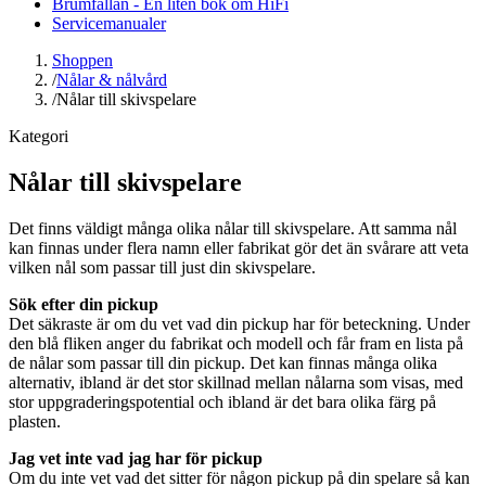
Brumfällan - En liten bok om HiFi
Servicemanualer
Shoppen
/
Nålar & nålvård
/
Nålar till skivspelare
Kategori
Nålar till skivspelare
Det finns väldigt många olika nålar till skivspelare. Att samma nål
kan finnas under flera namn eller fabrikat gör det än svårare att veta
vilken nål som passar till just din skivspelare.
Sök efter din pickup
Det säkraste är om du vet vad din pickup har för beteckning. Under
den blå fliken anger du fabrikat och modell och får fram en lista på
de nålar som passar till din pickup. Det kan finnas många olika
alternativ, ibland är det stor skillnad mellan nålarna som visas, med
stor uppgraderingspotential och ibland är det bara olika färg på
plasten.
Jag vet inte vad jag har för pickup
Om du inte vet vad det sitter för någon pickup på din spelare så kan