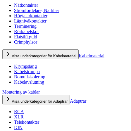
Nätkontakter
Strömfördelare, Nätfilter
Högtalarkontakter
Lågnivåkontakter
Terminering
Rörkabelskor
Flatstift guld
Crimphylsor
Kabelmaterial
Visa underkategorier för Kabelmaterial
Krympslang
Kabelstrumpa
Bomullsisolering
Kabelavslutning
Montering av kablar
Adaptrar
Visa underkategorier för Adaptrar
RCA
XLR
Telekontakter
DIN