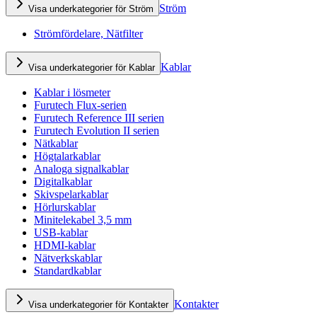
Ström
Visa underkategorier för Ström
Strömfördelare, Nätfilter
Kablar
Visa underkategorier för Kablar
Kablar i lösmeter
Furutech Flux-serien
Furutech Reference III serien
Furutech Evolution II serien
Nätkablar
Högtalarkablar
Analoga signalkablar
Digitalkablar
Skivspelarkablar
Hörlurskablar
Minitelekabel 3,5 mm
USB-kablar
HDMI-kablar
Nätverkskablar
Standardkablar
Kontakter
Visa underkategorier för Kontakter