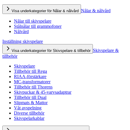
Nålar & nålvård
Visa underkategorier för Nålar & nålvård
Nålar till skivspelare
Stålnålar till grammofoner
Nålvård
Inställning skivspelare
Skivspelare &
Visa underkategorier för Skivspelare & tillbehör
tillbehör
Skivspelare
Tillbehör till Rega
RIAA-förstärkare
MC-transformatorer
Tillbehör till Thorens
Skivpuckar & 45-varvsadaptrar
Tillbehör till Dual
Slipmats & Mattor
Våt avspelning
Diverse tillbehör
Skivspelarkablar