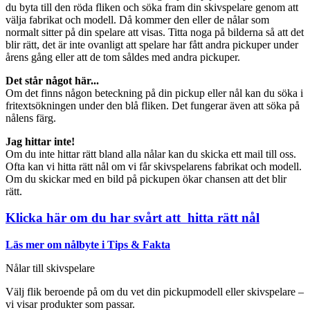
du byta till den röda fliken och söka fram din skivspelare genom att
välja fabrikat och modell. Då kommer den eller de nålar som
normalt sitter på din spelare att visas. Titta noga på bilderna så att det
blir rätt, det är inte ovanligt att spelare har fått andra pickuper under
årens gång eller att de tom såldes med andra pickuper.
Det står något här...
Om det finns någon beteckning på din pickup eller nål kan du söka i
fritextsökningen under den blå fliken. Det fungerar även att söka på
nålens färg.
Jag hittar inte!
Om du inte hittar rätt bland alla nålar kan du skicka ett mail till oss.
Ofta kan vi hitta rätt nål om vi får skivspelarens fabrikat och modell.
Om du skickar med en bild på pickupen ökar chansen att det blir
rätt.
Klicka här om du har svårt att hitta rätt nål
Läs mer om nålbyte i Tips & Fakta
Nålar till skivspelare
Välj flik beroende på om du vet din pickupmodell eller skivspelare –
vi visar produkter som passar.