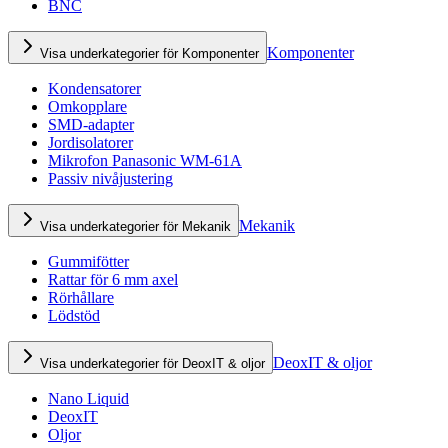
BNC
Komponenter
Visa underkategorier för Komponenter
Kondensatorer
Omkopplare
SMD-adapter
Jordisolatorer
Mikrofon Panasonic WM-61A
Passiv nivåjustering
Mekanik
Visa underkategorier för Mekanik
Gummifötter
Rattar för 6 mm axel
Rörhållare
Lödstöd
DeoxIT & oljor
Visa underkategorier för DeoxIT & oljor
Nano Liquid
DeoxIT
Oljor