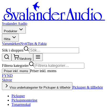
Svalander Audio
Produkter
Hitta
Varumärken
Nytt
Tips & Fakta
Sök i shoppen
Varukorg
Filtrera kategorier
Priser inkl. moms
Priser inkl. moms
FYND
Skivor
Pickuper & tillbehör
Visa underkategorier för Pickuper & tillbehör
Pickuper
Pickupmontering
Tonarmsskal