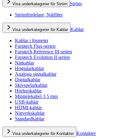
Ström
Visa underkategorier för Ström
Strömfördelare, Nätfilter
Kablar
Visa underkategorier för Kablar
Kablar i lösmeter
Furutech Flux-serien
Furutech Reference III serien
Furutech Evolution II serien
Nätkablar
Högtalarkablar
Analoga signalkablar
Digitalkablar
Skivspelarkablar
Hörlurskablar
Minitelekabel 3,5 mm
USB-kablar
HDMI-kablar
Nätverkskablar
Standardkablar
Kontakter
Visa underkategorier för Kontakter