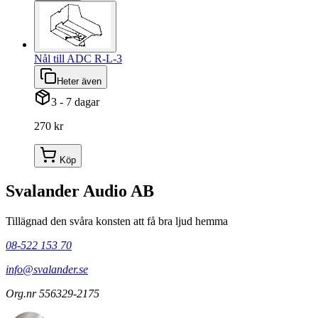
Nål till ADC R-L-3
Heter även
3 - 7 dagar
270 kr
Köp
Svalander Audio AB
Tillägnad den svåra konsten att få bra ljud hemma
08-522 153 70
info@svalander.se
Org.nr 556329-2175