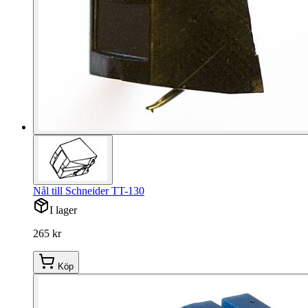
Nål till Schneider TT-130
I lager
265 kr
Köp