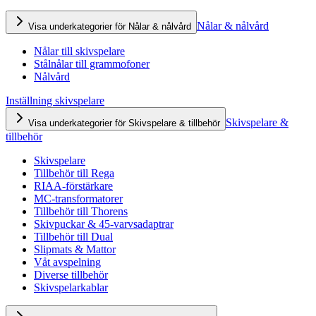
Nålar & nålvård
Visa underkategorier för Nålar & nålvård
Nålar till skivspelare
Stålnålar till grammofoner
Nålvård
Inställning skivspelare
Skivspelare &
Visa underkategorier för Skivspelare & tillbehör
tillbehör
Skivspelare
Tillbehör till Rega
RIAA-förstärkare
MC-transformatorer
Tillbehör till Thorens
Skivpuckar & 45-varvsadaptrar
Tillbehör till Dual
Slipmats & Mattor
Våt avspelning
Diverse tillbehör
Skivspelarkablar