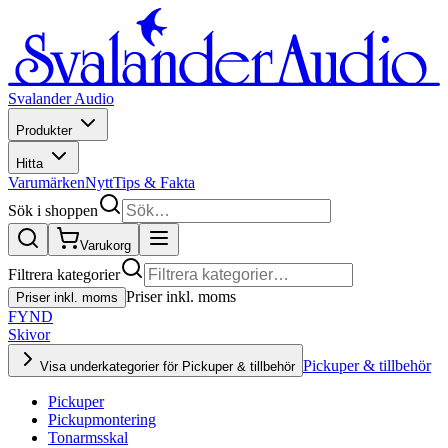
Svalander Audio
Produkter
Hitta
Varumärken
Nytt
Tips & Fakta
Sök i shoppen
Varukorg
Filtrera kategorier
Priser inkl. moms
Priser inkl. moms
FYND
Skivor
Pickuper & tillbehör
Visa underkategorier för Pickuper & tillbehör
Pickuper
Pickupmontering
Tonarmsskal