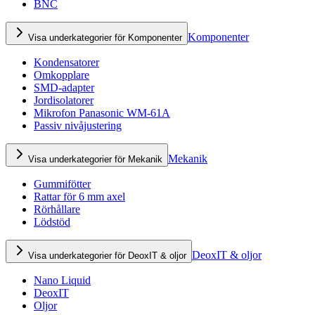
BNC
Komponenter
Visa underkategorier för Komponenter
Kondensatorer
Omkopplare
SMD-adapter
Jordisolatorer
Mikrofon Panasonic WM-61A
Passiv nivåjustering
Mekanik
Visa underkategorier för Mekanik
Gummifötter
Rattar för 6 mm axel
Rörhållare
Lödstöd
DeoxIT & oljor
Visa underkategorier för DeoxIT & oljor
Nano Liquid
DeoxIT
Oljor