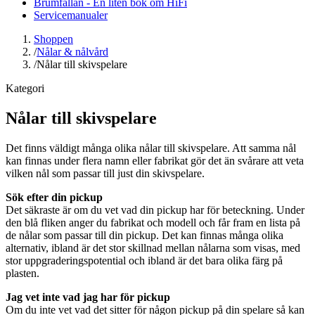
Brumfällan - En liten bok om HiFi
Servicemanualer
Shoppen
/
Nålar & nålvård
/
Nålar till skivspelare
Kategori
Nålar till skivspelare
Det finns väldigt många olika nålar till skivspelare. Att samma nål
kan finnas under flera namn eller fabrikat gör det än svårare att veta
vilken nål som passar till just din skivspelare.
Sök efter din pickup
Det säkraste är om du vet vad din pickup har för beteckning. Under
den blå fliken anger du fabrikat och modell och får fram en lista på
de nålar som passar till din pickup. Det kan finnas många olika
alternativ, ibland är det stor skillnad mellan nålarna som visas, med
stor uppgraderingspotential och ibland är det bara olika färg på
plasten.
Jag vet inte vad jag har för pickup
Om du inte vet vad det sitter för någon pickup på din spelare så kan