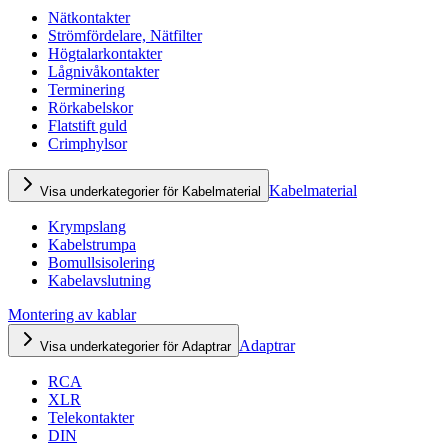
Nätkontakter
Strömfördelare, Nätfilter
Högtalarkontakter
Lågnivåkontakter
Terminering
Rörkabelskor
Flatstift guld
Crimphylsor
Kabelmaterial
Visa underkategorier för Kabelmaterial
Krympslang
Kabelstrumpa
Bomullsisolering
Kabelavslutning
Montering av kablar
Adaptrar
Visa underkategorier för Adaptrar
RCA
XLR
Telekontakter
DIN