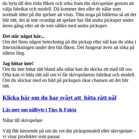
du byta till den röda fliken och söka fram din skivspelare genom att
välja fabrikat och modell. Då kommer den eller de nålar som
normalt sitter på din spelare att visas. Titta noga på bilderna så att det
blir rätt, det är inte ovanligt att spelare har fått andra pickuper under
årens gång eller att de tom såldes med andra pickuper.
Det står något här...
Om det finns någon beteckning på din pickup eller nål kan du söka i
fritextsökningen under den blå fliken. Det fungerar även att söka på
nålens färg.
Jag hittar inte!
Om du inte hittar rätt bland alla nålar kan du skicka ett mail till oss.
Ofta kan vi hitta rätt nål om vi får skivspelarens fabrikat och modell.
Om du skickar med en bild på pickupen ökar chansen att det blir
rätt.
Klicka här om du har svårt att hitta rätt nål
Läs mer om nålbyte i Tips & Fakta
Nålar till skivspelare
Välj flik beroende på om du vet din pickupmodell eller skivspelare –
vi visar produkter som passar.