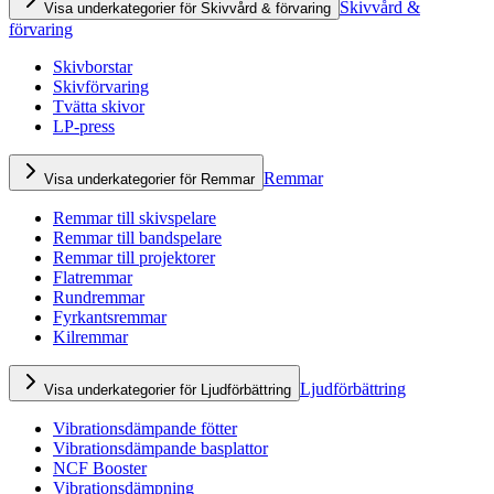
Skivvård &
Visa underkategorier för Skivvård & förvaring
förvaring
Skivborstar
Skivförvaring
Tvätta skivor
LP-press
Remmar
Visa underkategorier för Remmar
Remmar till skivspelare
Remmar till bandspelare
Remmar till projektorer
Flatremmar
Rundremmar
Fyrkantsremmar
Kilremmar
Ljudförbättring
Visa underkategorier för Ljudförbättring
Vibrationsdämpande fötter
Vibrationsdämpande basplattor
NCF Booster
Vibrationsdämpning