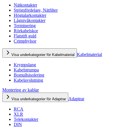
Nätkontakter
Strömfördelare, Nätfilter
Högtalarkontakter
Lågnivåkontakter
Terminering
Rörkabelskor
Flatstift guld
Crimphylsor
Kabelmaterial
Visa underkategorier för Kabelmaterial
Krympslang
Kabelstrumpa
Bomullsisolering
Kabelavslutning
Montering av kablar
Adaptrar
Visa underkategorier för Adaptrar
RCA
XLR
Telekontakter
DIN