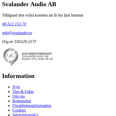
Svalander Audio AB
Tillägnad den svåra konsten att få bra ljud hemma
08-522 153 70
info@svalander.se
Org.nr 556329-2175
Information
Nytt
Tips & Fakta
Om oss
Returportal
Försäljningsinformation
Cookies
Integritetspolicy