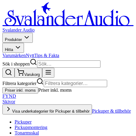
Svalander Audio
Produkter
Hitta
Varumärken
Nytt
Tips & Fakta
Sök i shoppen
Varukorg
Filtrera kategorier
Priser inkl. moms
Priser inkl. moms
FYND
Skivor
Pickuper & tillbehör
Visa underkategorier för Pickuper & tillbehör
Pickuper
Pickupmontering
Tonarmsskal