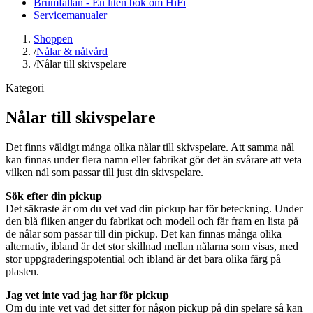
Brumfällan - En liten bok om HiFi
Servicemanualer
Shoppen
/
Nålar & nålvård
/
Nålar till skivspelare
Kategori
Nålar till skivspelare
Det finns väldigt många olika nålar till skivspelare. Att samma nål
kan finnas under flera namn eller fabrikat gör det än svårare att veta
vilken nål som passar till just din skivspelare.
Sök efter din pickup
Det säkraste är om du vet vad din pickup har för beteckning. Under
den blå fliken anger du fabrikat och modell och får fram en lista på
de nålar som passar till din pickup. Det kan finnas många olika
alternativ, ibland är det stor skillnad mellan nålarna som visas, med
stor uppgraderingspotential och ibland är det bara olika färg på
plasten.
Jag vet inte vad jag har för pickup
Om du inte vet vad det sitter för någon pickup på din spelare så kan