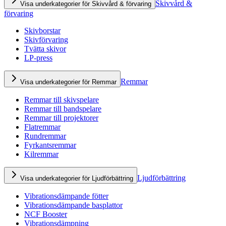
Skivvård &
Visa underkategorier för Skivvård & förvaring
förvaring
Skivborstar
Skivförvaring
Tvätta skivor
LP-press
Remmar
Visa underkategorier för Remmar
Remmar till skivspelare
Remmar till bandspelare
Remmar till projektorer
Flatremmar
Rundremmar
Fyrkantsremmar
Kilremmar
Ljudförbättring
Visa underkategorier för Ljudförbättring
Vibrationsdämpande fötter
Vibrationsdämpande basplattor
NCF Booster
Vibrationsdämpning