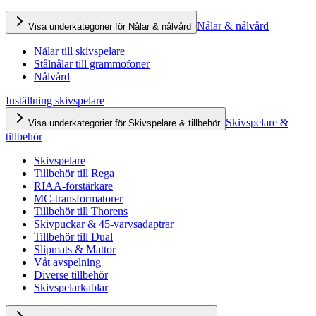
Nålar & nålvård
Visa underkategorier för Nålar & nålvård
Nålar till skivspelare
Stålnålar till grammofoner
Nålvård
Inställning skivspelare
Skivspelare &
Visa underkategorier för Skivspelare & tillbehör
tillbehör
Skivspelare
Tillbehör till Rega
RIAA-förstärkare
MC-transformatorer
Tillbehör till Thorens
Skivpuckar & 45-varvsadaptrar
Tillbehör till Dual
Slipmats & Mattor
Våt avspelning
Diverse tillbehör
Skivspelarkablar