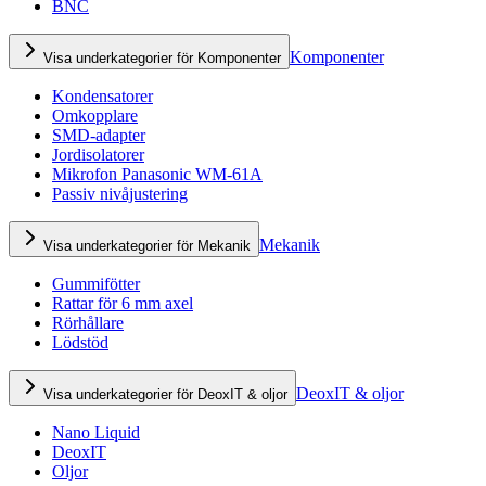
BNC
Komponenter
Visa underkategorier för Komponenter
Kondensatorer
Omkopplare
SMD-adapter
Jordisolatorer
Mikrofon Panasonic WM-61A
Passiv nivåjustering
Mekanik
Visa underkategorier för Mekanik
Gummifötter
Rattar för 6 mm axel
Rörhållare
Lödstöd
DeoxIT & oljor
Visa underkategorier för DeoxIT & oljor
Nano Liquid
DeoxIT
Oljor