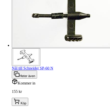
Nål till Schneider SP-60 N
Heter även
Kommer in
155 kr
Köp