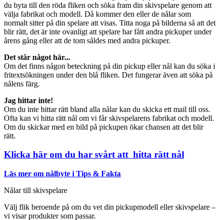
du byta till den röda fliken och söka fram din skivspelare genom att
välja fabrikat och modell. Då kommer den eller de nålar som
normalt sitter på din spelare att visas. Titta noga på bilderna så att det
blir rätt, det är inte ovanligt att spelare har fått andra pickuper under
årens gång eller att de tom såldes med andra pickuper.
Det står något här...
Om det finns någon beteckning på din pickup eller nål kan du söka i
fritextsökningen under den blå fliken. Det fungerar även att söka på
nålens färg.
Jag hittar inte!
Om du inte hittar rätt bland alla nålar kan du skicka ett mail till oss.
Ofta kan vi hitta rätt nål om vi får skivspelarens fabrikat och modell.
Om du skickar med en bild på pickupen ökar chansen att det blir
rätt.
Klicka här om du har svårt att hitta rätt nål
Läs mer om nålbyte i Tips & Fakta
Nålar till skivspelare
Välj flik beroende på om du vet din pickupmodell eller skivspelare –
vi visar produkter som passar.