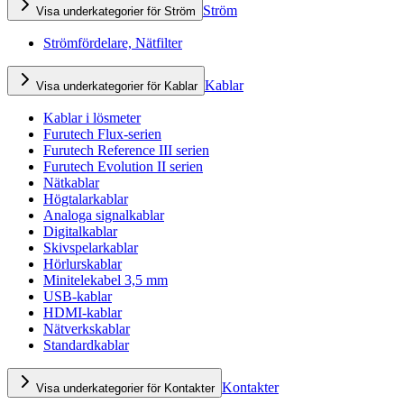
Ström
Visa underkategorier för Ström
Strömfördelare, Nätfilter
Kablar
Visa underkategorier för Kablar
Kablar i lösmeter
Furutech Flux-serien
Furutech Reference III serien
Furutech Evolution II serien
Nätkablar
Högtalarkablar
Analoga signalkablar
Digitalkablar
Skivspelarkablar
Hörlurskablar
Minitelekabel 3,5 mm
USB-kablar
HDMI-kablar
Nätverkskablar
Standardkablar
Kontakter
Visa underkategorier för Kontakter