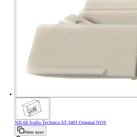
Nål till Audio Technica AT-3401 Original NOS
Heter även