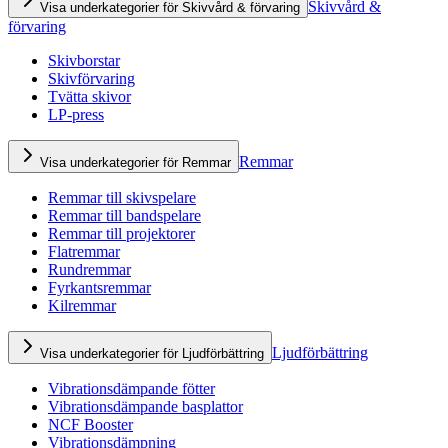
Skivvård &
Visa underkategorier för Skivvård & förvaring
förvaring
Skivborstar
Skivförvaring
Tvätta skivor
LP-press
Remmar
Visa underkategorier för Remmar
Remmar till skivspelare
Remmar till bandspelare
Remmar till projektorer
Flatremmar
Rundremmar
Fyrkantsremmar
Kilremmar
Ljudförbättring
Visa underkategorier för Ljudförbättring
Vibrationsdämpande fötter
Vibrationsdämpande basplattor
NCF Booster
Vibrationsdämpning