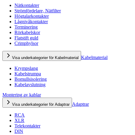
Nätkontakter
Strömfördelare, Nätfilter
Högtalarkontakter
Lågnivåkontakter
Terminering
Rörkabelskor
Flatstift guld
Crimphylsor
Kabelmaterial
Visa underkategorier för Kabelmaterial
Krympslang
Kabelstrumpa
Bomullsisolering
Kabelavslutning
Montering av kablar
Adaptrar
Visa underkategorier för Adaptrar
RCA
XLR
Telekontakter
DIN