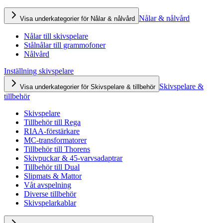
Nålar & nålvård
Visa underkategorier för Nålar & nålvård
Nålar till skivspelare
Stålnålar till grammofoner
Nålvård
Inställning skivspelare
Skivspelare &
Visa underkategorier för Skivspelare & tillbehör
tillbehör
Skivspelare
Tillbehör till Rega
RIAA-förstärkare
MC-transformatorer
Tillbehör till Thorens
Skivpuckar & 45-varvsadaptrar
Tillbehör till Dual
Slipmats & Mattor
Våt avspelning
Diverse tillbehör
Skivspelarkablar