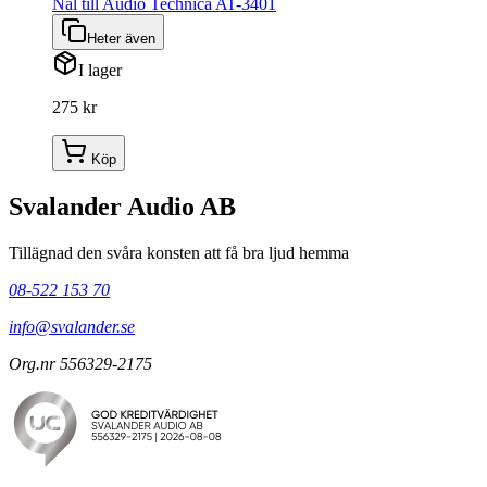
Nål till Audio Technica AT-3401
Heter även
I lager
275 kr
Köp
Svalander Audio AB
Tillägnad den svåra konsten att få bra ljud hemma
08-522 153 70
info@svalander.se
Org.nr 556329-2175