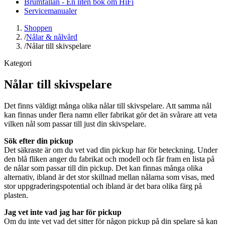
Brumfällan - En liten bok om HiFi
Servicemanualer
Shoppen
/
Nålar & nålvård
/
Nålar till skivspelare
Kategori
Nålar till skivspelare
Det finns väldigt många olika nålar till skivspelare. Att samma nål
kan finnas under flera namn eller fabrikat gör det än svårare att veta
vilken nål som passar till just din skivspelare.
Sök efter din pickup
Det säkraste är om du vet vad din pickup har för beteckning. Under
den blå fliken anger du fabrikat och modell och får fram en lista på
de nålar som passar till din pickup. Det kan finnas många olika
alternativ, ibland är det stor skillnad mellan nålarna som visas, med
stor uppgraderingspotential och ibland är det bara olika färg på
plasten.
Jag vet inte vad jag har för pickup
Om du inte vet vad det sitter för någon pickup på din spelare så kan