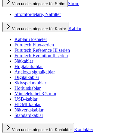
Ström
Visa underkategorier för Ström
Strömfördelare, Nätfilter
Kablar
Visa underkategorier för Kablar
Kablar i lösmeter
Furutech Flux-serien
Furutech Reference III serien
Furutech Evolution II serien
Nätkablar
Högtalarkablar
Analoga signalkablar
Digitalkablar
Skivspelarkablar
Hörlurskablar
Minitelekabel 3,5 mm
USB-kablar
HDMI-kablar
Nätverkskablar
Standardkablar
Kontakter
Visa underkategorier för Kontakter