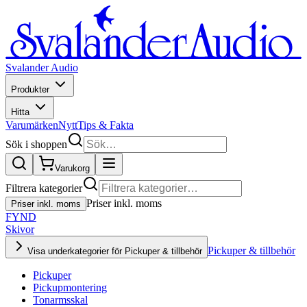
Svalander Audio
Produkter
Hitta
Varumärken
Nytt
Tips & Fakta
Sök i shoppen
Varukorg
Filtrera kategorier
Priser inkl. moms
Priser inkl. moms
FYND
Skivor
Pickuper & tillbehör
Visa underkategorier för Pickuper & tillbehör
Pickuper
Pickupmontering
Tonarmsskal