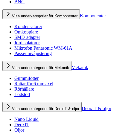
BNC
Komponenter
Visa underkategorier för Komponenter
Kondensatorer
Omkopplare
SMD-adapter
Jordisolatorer
Mikrofon Panasonic WM-61A
Passiv nivåjustering
Mekanik
Visa underkategorier för Mekanik
Gummifötter
Rattar för 6 mm axel
Rörhållare
Lödstöd
DeoxIT & oljor
Visa underkategorier för DeoxIT & oljor
Nano Liquid
DeoxIT
Oljor