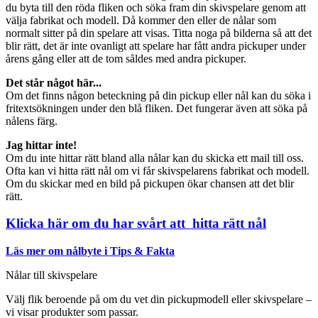
du byta till den röda fliken och söka fram din skivspelare genom att
välja fabrikat och modell. Då kommer den eller de nålar som
normalt sitter på din spelare att visas. Titta noga på bilderna så att det
blir rätt, det är inte ovanligt att spelare har fått andra pickuper under
årens gång eller att de tom såldes med andra pickuper.
Det står något här...
Om det finns någon beteckning på din pickup eller nål kan du söka i
fritextsökningen under den blå fliken. Det fungerar även att söka på
nålens färg.
Jag hittar inte!
Om du inte hittar rätt bland alla nålar kan du skicka ett mail till oss.
Ofta kan vi hitta rätt nål om vi får skivspelarens fabrikat och modell.
Om du skickar med en bild på pickupen ökar chansen att det blir
rätt.
Klicka här om du har svårt att hitta rätt nål
Läs mer om nålbyte i Tips & Fakta
Nålar till skivspelare
Välj flik beroende på om du vet din pickupmodell eller skivspelare –
vi visar produkter som passar.