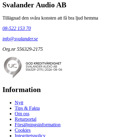
Svalander Audio AB
Tillägnad den svåra konsten att få bra ljud hemma
08-522 153 70
info@svalander.se
Org.nr 556329-2175
Information
Nytt
Tips & Fakta
Om oss
Returportal
Försäljningsinformation
Cookies
Integritetspolicy