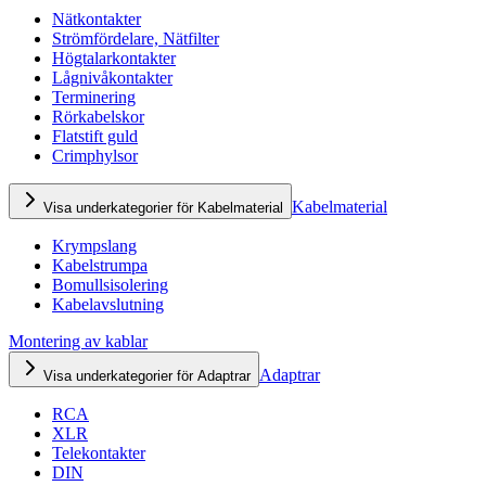
Nätkontakter
Strömfördelare, Nätfilter
Högtalarkontakter
Lågnivåkontakter
Terminering
Rörkabelskor
Flatstift guld
Crimphylsor
Kabelmaterial
Visa underkategorier för Kabelmaterial
Krympslang
Kabelstrumpa
Bomullsisolering
Kabelavslutning
Montering av kablar
Adaptrar
Visa underkategorier för Adaptrar
RCA
XLR
Telekontakter
DIN