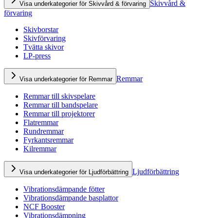
Skivvård &
Visa underkategorier för Skivvård & förvaring
förvaring
Skivborstar
Skivförvaring
Tvätta skivor
LP-press
Remmar
Visa underkategorier för Remmar
Remmar till skivspelare
Remmar till bandspelare
Remmar till projektorer
Flatremmar
Rundremmar
Fyrkantsremmar
Kilremmar
Ljudförbättring
Visa underkategorier för Ljudförbättring
Vibrationsdämpande fötter
Vibrationsdämpande basplattor
NCF Booster
Vibrationsdämpning