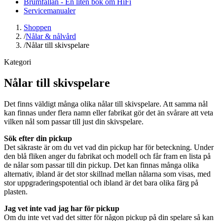
Brumfällan - En liten bok om HiFi
Servicemanualer
Shoppen
/
Nålar & nålvård
/
Nålar till skivspelare
Kategori
Nålar till skivspelare
Det finns väldigt många olika nålar till skivspelare. Att samma nål
kan finnas under flera namn eller fabrikat gör det än svårare att veta
vilken nål som passar till just din skivspelare.
Sök efter din pickup
Det säkraste är om du vet vad din pickup har för beteckning. Under
den blå fliken anger du fabrikat och modell och får fram en lista på
de nålar som passar till din pickup. Det kan finnas många olika
alternativ, ibland är det stor skillnad mellan nålarna som visas, med
stor uppgraderingspotential och ibland är det bara olika färg på
plasten.
Jag vet inte vad jag har för pickup
Om du inte vet vad det sitter för någon pickup på din spelare så kan