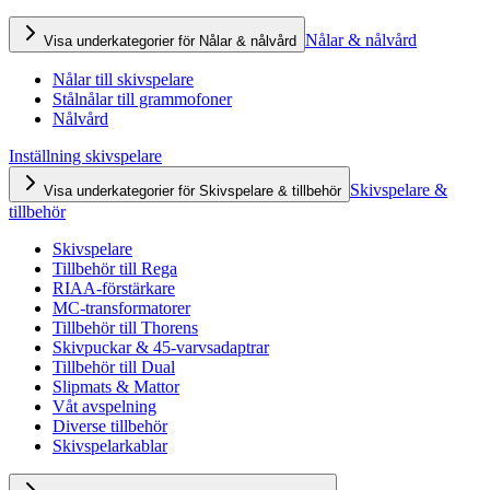
Nålar & nålvård
Visa underkategorier för Nålar & nålvård
Nålar till skivspelare
Stålnålar till grammofoner
Nålvård
Inställning skivspelare
Skivspelare &
Visa underkategorier för Skivspelare & tillbehör
tillbehör
Skivspelare
Tillbehör till Rega
RIAA-förstärkare
MC-transformatorer
Tillbehör till Thorens
Skivpuckar & 45-varvsadaptrar
Tillbehör till Dual
Slipmats & Mattor
Våt avspelning
Diverse tillbehör
Skivspelarkablar