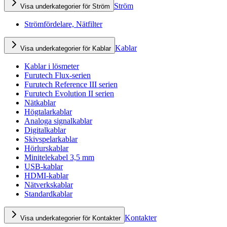
Ström
Visa underkategorier för Ström
Strömfördelare, Nätfilter
Kablar
Visa underkategorier för Kablar
Kablar i lösmeter
Furutech Flux-serien
Furutech Reference III serien
Furutech Evolution II serien
Nätkablar
Högtalarkablar
Analoga signalkablar
Digitalkablar
Skivspelarkablar
Hörlurskablar
Minitelekabel 3,5 mm
USB-kablar
HDMI-kablar
Nätverkskablar
Standardkablar
Kontakter
Visa underkategorier för Kontakter