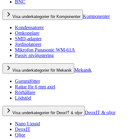
BNC
Komponenter
Visa underkategorier för Komponenter
Kondensatorer
Omkopplare
SMD-adapter
Jordisolatorer
Mikrofon Panasonic WM-61A
Passiv nivåjustering
Mekanik
Visa underkategorier för Mekanik
Gummifötter
Rattar för 6 mm axel
Rörhållare
Lödstöd
DeoxIT & oljor
Visa underkategorier för DeoxIT & oljor
Nano Liquid
DeoxIT
Oljor