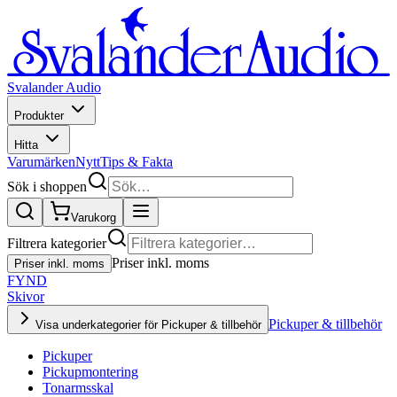
Svalander Audio
Produkter
Hitta
Varumärken
Nytt
Tips & Fakta
Sök i shoppen
Varukorg
Filtrera kategorier
Priser inkl. moms
Priser inkl. moms
FYND
Skivor
Pickuper & tillbehör
Visa underkategorier för Pickuper & tillbehör
Pickuper
Pickupmontering
Tonarmsskal