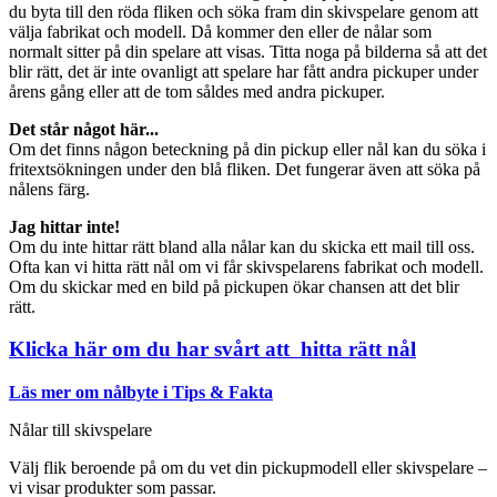
du byta till den röda fliken och söka fram din skivspelare genom att
välja fabrikat och modell. Då kommer den eller de nålar som
normalt sitter på din spelare att visas. Titta noga på bilderna så att det
blir rätt, det är inte ovanligt att spelare har fått andra pickuper under
årens gång eller att de tom såldes med andra pickuper.
Det står något här...
Om det finns någon beteckning på din pickup eller nål kan du söka i
fritextsökningen under den blå fliken. Det fungerar även att söka på
nålens färg.
Jag hittar inte!
Om du inte hittar rätt bland alla nålar kan du skicka ett mail till oss.
Ofta kan vi hitta rätt nål om vi får skivspelarens fabrikat och modell.
Om du skickar med en bild på pickupen ökar chansen att det blir
rätt.
Klicka här om du har svårt att hitta rätt nål
Läs mer om nålbyte i Tips & Fakta
Nålar till skivspelare
Välj flik beroende på om du vet din pickupmodell eller skivspelare –
vi visar produkter som passar.