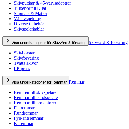
Skivpuckar & 45-varvsadaptrar
Tillbehör till Dual
Slipmats & Mattor
Våt avspelning
Diverse tillbehör
Skivspelarkablar
Skivvård & förvaring
Visa underkategorier för Skivvård & förvaring
Skivborstar
Skivförvaring
Tvätta skivor
LP-press
Remmar
Visa underkategorier för Remmar
Remmar till skivspelare
Remmar till bandspelare
Remmar till projektorer
Flatremmar
Rundremmar
Fyrkantsremmar
Kilremmar