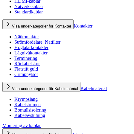
HDMI-kablar
Nätverkskablar
Standardkablar
Kontakter
Visa underkategorier för Kontakter
Nätkontakter
Strömfördelare, Nätfilter
Högtalarkontakter
Lågnivåkontakter
Terminering
Rörkabelskor
Flatstift guld
Crimphylsor
Kabelmaterial
Visa underkategorier för Kabelmaterial
Krympslang
Kabelstrumpa
Bomullsisolering
Kabelavslutning
Montering av kablar