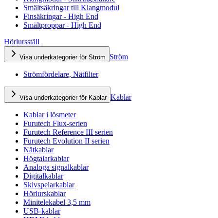
Smältsäkringar till Klangmodul
Finsäkringar - High End
Smältproppar - High End
Hörlursställ
Ström
Visa underkategorier för Ström
Strömfördelare, Nätfilter
Kablar
Visa underkategorier för Kablar
Kablar i lösmeter
Furutech Flux-serien
Furutech Reference III serien
Furutech Evolution II serien
Nätkablar
Högtalarkablar
Analoga signalkablar
Digitalkablar
Skivspelarkablar
Hörlurskablar
Minitelekabel 3,5 mm
USB-kablar