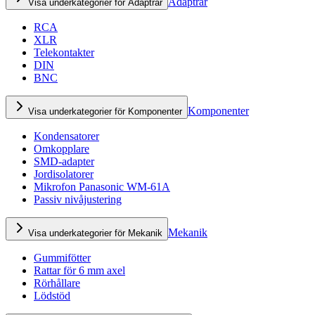
Adaptrar
Visa underkategorier för Adaptrar
RCA
XLR
Telekontakter
DIN
BNC
Komponenter
Visa underkategorier för Komponenter
Kondensatorer
Omkopplare
SMD-adapter
Jordisolatorer
Mikrofon Panasonic WM-61A
Passiv nivåjustering
Mekanik
Visa underkategorier för Mekanik
Gummifötter
Rattar för 6 mm axel
Rörhållare
Lödstöd