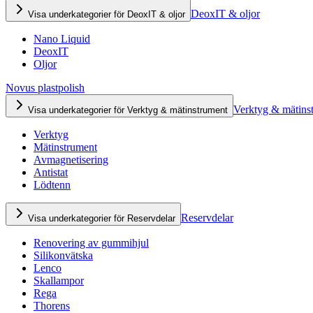
DeoxIT & oljor
Visa underkategorier för DeoxIT & oljor
Nano Liquid
DeoxIT
Oljor
Novus plastpolish
Verktyg & mätins
Visa underkategorier för Verktyg & mätinstrument
Verktyg
Mätinstrument
Avmagnetisering
Antistat
Lödtenn
Reservdelar
Visa underkategorier för Reservdelar
Renovering av gummihjul
Silikonvätska
Lenco
Skallampor
Rega
Thorens