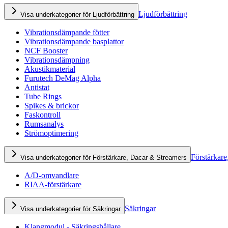
Ljudförbättring
Visa underkategorier för Ljudförbättring
Vibrationsdämpande fötter
Vibrationsdämpande basplattor
NCF Booster
Vibrationsdämpning
Akustikmaterial
Furutech DeMag Alpha
Antistat
Tube Rings
Spikes & brickor
Faskontroll
Rumsanalys
Strömoptimering
Förstärkare
Visa underkategorier för Förstärkare, Dacar & Streamers
A/D-omvandlare
RIAA-förstärkare
Säkringar
Visa underkategorier för Säkringar
Klangmodul - Säkringshållare