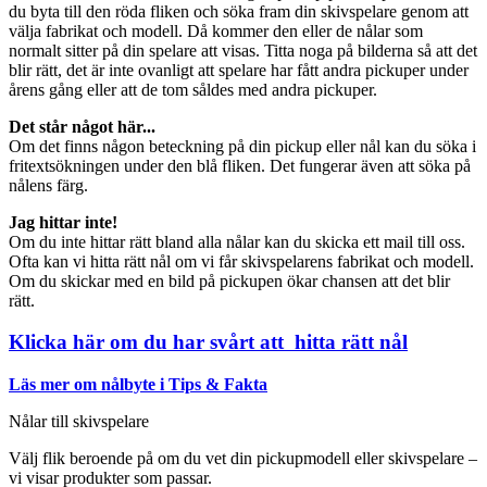
du byta till den röda fliken och söka fram din skivspelare genom att
välja fabrikat och modell. Då kommer den eller de nålar som
normalt sitter på din spelare att visas. Titta noga på bilderna så att det
blir rätt, det är inte ovanligt att spelare har fått andra pickuper under
årens gång eller att de tom såldes med andra pickuper.
Det står något här...
Om det finns någon beteckning på din pickup eller nål kan du söka i
fritextsökningen under den blå fliken. Det fungerar även att söka på
nålens färg.
Jag hittar inte!
Om du inte hittar rätt bland alla nålar kan du skicka ett mail till oss.
Ofta kan vi hitta rätt nål om vi får skivspelarens fabrikat och modell.
Om du skickar med en bild på pickupen ökar chansen att det blir
rätt.
Klicka här om du har svårt att hitta rätt nål
Läs mer om nålbyte i Tips & Fakta
Nålar till skivspelare
Välj flik beroende på om du vet din pickupmodell eller skivspelare –
vi visar produkter som passar.