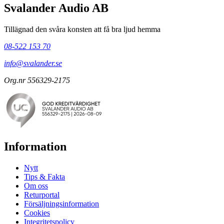
Svalander Audio AB
Tillägnad den svåra konsten att få bra ljud hemma
08-522 153 70
info@svalander.se
Org.nr 556329-2175
Information
Nytt
Tips & Fakta
Om oss
Returportal
Försäljningsinformation
Cookies
Integritetspolicy