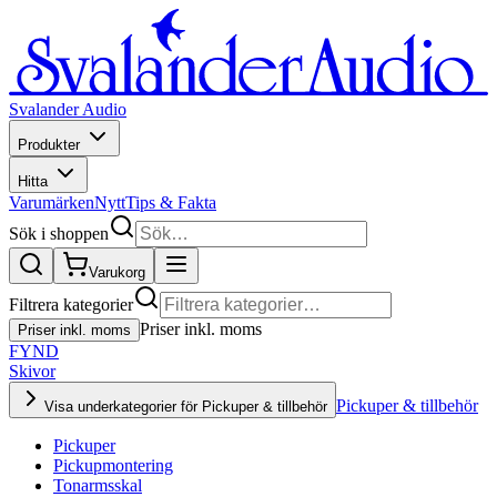
Svalander Audio
Produkter
Hitta
Varumärken
Nytt
Tips & Fakta
Sök i shoppen
Varukorg
Filtrera kategorier
Priser inkl. moms
Priser inkl. moms
FYND
Skivor
Pickuper & tillbehör
Visa underkategorier för Pickuper & tillbehör
Pickuper
Pickupmontering
Tonarmsskal