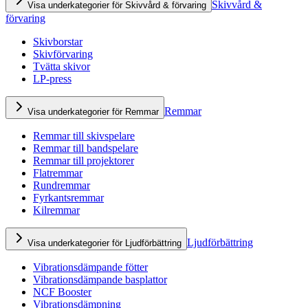
Skivvård &
Visa underkategorier för Skivvård & förvaring
förvaring
Skivborstar
Skivförvaring
Tvätta skivor
LP-press
Remmar
Visa underkategorier för Remmar
Remmar till skivspelare
Remmar till bandspelare
Remmar till projektorer
Flatremmar
Rundremmar
Fyrkantsremmar
Kilremmar
Ljudförbättring
Visa underkategorier för Ljudförbättring
Vibrationsdämpande fötter
Vibrationsdämpande basplattor
NCF Booster
Vibrationsdämpning