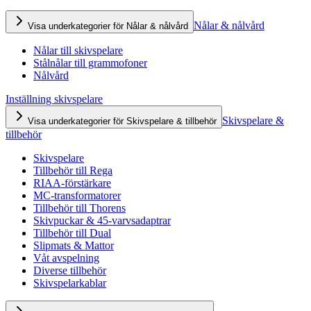
Nålar & nålvård
Visa underkategorier för Nålar & nålvård
Nålar till skivspelare
Stålnålar till grammofoner
Nålvård
Inställning skivspelare
Skivspelare &
Visa underkategorier för Skivspelare & tillbehör
tillbehör
Skivspelare
Tillbehör till Rega
RIAA-förstärkare
MC-transformatorer
Tillbehör till Thorens
Skivpuckar & 45-varvsadaptrar
Tillbehör till Dual
Slipmats & Mattor
Våt avspelning
Diverse tillbehör
Skivspelarkablar