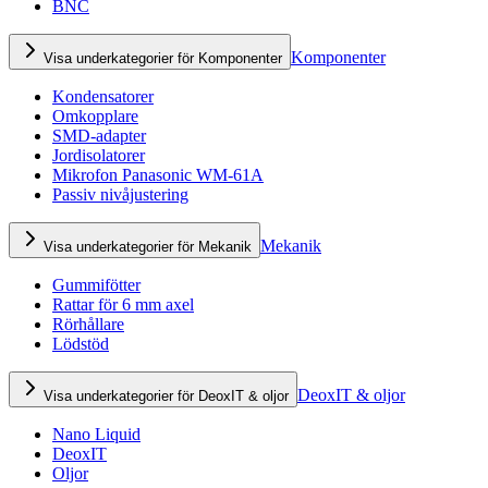
BNC
Komponenter
Visa underkategorier för Komponenter
Kondensatorer
Omkopplare
SMD-adapter
Jordisolatorer
Mikrofon Panasonic WM-61A
Passiv nivåjustering
Mekanik
Visa underkategorier för Mekanik
Gummifötter
Rattar för 6 mm axel
Rörhållare
Lödstöd
DeoxIT & oljor
Visa underkategorier för DeoxIT & oljor
Nano Liquid
DeoxIT
Oljor