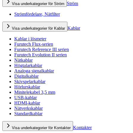
Ström
Visa underkategorier för Ström
Strömfördelare, Nätfilter
Kablar
Visa underkategorier för Kablar
Kablar i lösmeter
Furutech Flux-serien
Furutech Reference III serien
Furutech Evolution II serien
Nätkablar
Högtalarkablar
Analoga signalkablar
Digitalkablar
Skivspelarkablar
Hörlurskablar
Minitelekabel 3,5 mm
USB-kablar
HDMI-kablar
Nätverkskablar
Standardkablar
Kontakter
Visa underkategorier för Kontakter