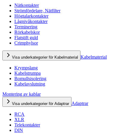
Nätkontakter
Strömfördelare, Nätfilter
Högtalarkontakter
Lågnivåkontakter
Terminering
Rörkabelskor
Flatstift guld
Crimphylsor
Kabelmaterial
Visa underkategorier för Kabelmaterial
Krympslang
Kabelstrumpa
Bomullsisolering
Kabelavslutning
Montering av kablar
Adaptrar
Visa underkategorier för Adaptrar
RCA
XLR
Telekontakter
DIN