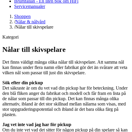
Brumfällan - En liten bok om HiFi
Servicemanualer
Shoppen
/
Nålar & nålvård
/
Nålar till skivspelare
Kategori
Nålar till skivspelare
Det finns väldigt många olika nålar till skivspelare. Att samma nål
kan finnas under flera namn eller fabrikat gör det än svårare att veta
vilken nål som passar till just din skivspelare.
Sök efter din pickup
Det säkraste är om du vet vad din pickup har för beteckning. Under
den blå fliken anger du fabrikat och modell och får fram en lista på
de nålar som passar till din pickup. Det kan finnas många olika
alternativ, ibland är det stor skillnad mellan nålarna som visas, med
stor uppgraderingspotential och ibland är det bara olika färg på
plasten.
Jag vet inte vad jag har för pickup
Om du inte vet vad det sitter för någon pickup på din spelare så kan