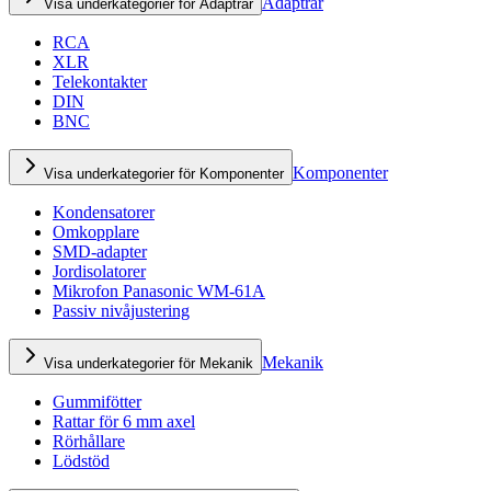
Adaptrar
Visa underkategorier för Adaptrar
RCA
XLR
Telekontakter
DIN
BNC
Komponenter
Visa underkategorier för Komponenter
Kondensatorer
Omkopplare
SMD-adapter
Jordisolatorer
Mikrofon Panasonic WM-61A
Passiv nivåjustering
Mekanik
Visa underkategorier för Mekanik
Gummifötter
Rattar för 6 mm axel
Rörhållare
Lödstöd