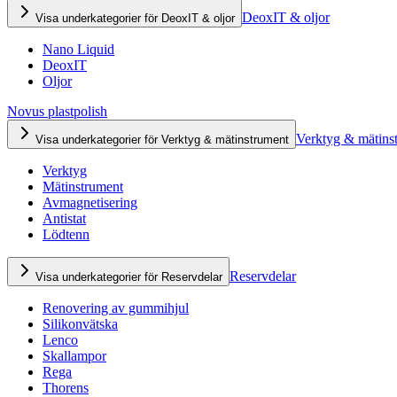
DeoxIT & oljor
Visa underkategorier för DeoxIT & oljor
Nano Liquid
DeoxIT
Oljor
Novus plastpolish
Verktyg & mätins
Visa underkategorier för Verktyg & mätinstrument
Verktyg
Mätinstrument
Avmagnetisering
Antistat
Lödtenn
Reservdelar
Visa underkategorier för Reservdelar
Renovering av gummihjul
Silikonvätska
Lenco
Skallampor
Rega
Thorens