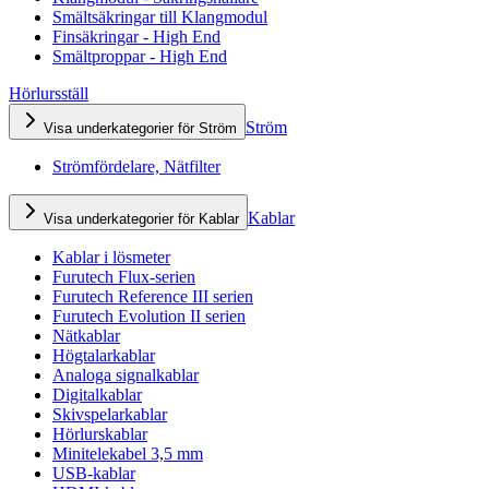
Smältsäkringar till Klangmodul
Finsäkringar - High End
Smältproppar - High End
Hörlursställ
Ström
Visa underkategorier för Ström
Strömfördelare, Nätfilter
Kablar
Visa underkategorier för Kablar
Kablar i lösmeter
Furutech Flux-serien
Furutech Reference III serien
Furutech Evolution II serien
Nätkablar
Högtalarkablar
Analoga signalkablar
Digitalkablar
Skivspelarkablar
Hörlurskablar
Minitelekabel 3,5 mm
USB-kablar