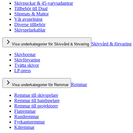
Skivpuckar & 45-varvsadaptrar
Tillbehör till Dual
Slipmats & Mattor
Våt avspelning
Diverse tillbehör
Skivspelarkablar
Skivvård & förvaring
Visa underkategorier för Skivvård & förvaring
Skivborstar
Skivförvaring
Tvätta skivor
LP-press
Remmar
Visa underkategorier för Remmar
Remmar till skivspelare
Remmar till bandspelare
Remmar till projektorer
Flatremmar
Rundremmar
Fyrkantsremmar
Kilremmar