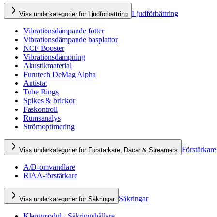
Ljudförbättring
Visa underkategorier för Ljudförbättring
Vibrationsdämpande fötter
Vibrationsdämpande basplattor
NCF Booster
Vibrationsdämpning
Akustikmaterial
Furutech DeMag Alpha
Antistat
Tube Rings
Spikes & brickor
Faskontroll
Rumsanalys
Strömoptimering
Förstärkare
Visa underkategorier för Förstärkare, Dacar & Streamers
A/D-omvandlare
RIAA-förstärkare
Säkringar
Visa underkategorier för Säkringar
Klangmodul - Säkringshållare