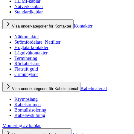
HDMI-kablar
Nätverkskablar
Standardkablar
Kontakter
Visa underkategorier för Kontakter
Nätkontakter
Strömfördelare, Nätfilter
Högtalarkontakter
Lågnivåkontakter
Terminering
Rörkabelskor
Flatstift guld
Crimphylsor
Kabelmaterial
Visa underkategorier för Kabelmaterial
Krympslang
Kabelstrumpa
Bomullsisolering
Kabelavslutning
Montering av kablar