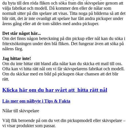
du byta till den röda fliken och söka fram din skivspelare genom att
välja fabrikat och modell. Då kommer den eller de nålar som
normalt sitter på din spelare att visas. Titta noga på bilderna så att det
blir rätt, det är inte ovanligt att spelare har fått andra pickuper under
årens gång eller att de tom såldes med andra pickuper.
Det står något här...
Om det finns någon beteckning på din pickup eller nål kan du söka i
fritextsökningen under den blå fliken. Det fungerar även att söka på
nålens färg.
Jag hittar inte!
Om du inte hittar rätt bland alla nålar kan du skicka ett mail till oss.
Ofta kan vi hitta rätt nål om vi får skivspelarens fabrikat och modell.
Om du skickar med en bild på pickupen ökar chansen att det blir
rätt.
Klicka här om du har svårt att hitta rätt nål
Läs mer om nålbyte i Tips & Fakta
Nålar till skivspelare
Välj flik beroende på om du vet din pickupmodell eller skivspelare –
vi visar produkter som passar.