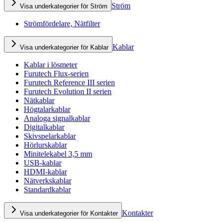
Ström
Visa underkategorier för Ström
Strömfördelare, Nätfilter
Kablar
Visa underkategorier för Kablar
Kablar i lösmeter
Furutech Flux-serien
Furutech Reference III serien
Furutech Evolution II serien
Nätkablar
Högtalarkablar
Analoga signalkablar
Digitalkablar
Skivspelarkablar
Hörlurskablar
Minitelekabel 3,5 mm
USB-kablar
HDMI-kablar
Nätverkskablar
Standardkablar
Kontakter
Visa underkategorier för Kontakter