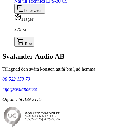
Nål till Technics EPS-30 CS
Heter även
I lager
275 kr
Köp
Svalander Audio AB
Tillägnad den svåra konsten att få bra ljud hemma
08-522 153 70
info@svalander.se
Org.nr 556329-2175