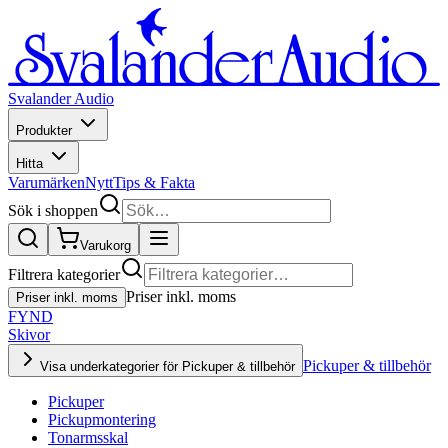
Svalander Audio
Produkter
Hitta
Varumärken
Nytt
Tips & Fakta
Sök i shoppen
Varukorg
Filtrera kategorier
Priser inkl. moms
Priser inkl. moms
FYND
Skivor
Pickuper & tillbehör
Visa underkategorier för Pickuper & tillbehör
Pickuper
Pickupmontering
Tonarmsskal