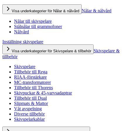
Nålar & nålvård
Visa underkategorier för Nålar & nålvård
Nålar till skivspelare
Stålnålar till grammofoner
Nålvård
Inställning skivspelare
Skivspelare &
Visa underkategorier för Skivspelare & tillbehör
tillbehör
Skivspelare
Tillbehör till Rega
RIAA-förstärkare
MC-transformatorer
Tillbehör till Thorens
Skivpuckar & 45-varvsadaptrar
Tillbehör till Dual
Slipmats & Mattor
Våt avspelning
Diverse tillbehör
Skivspelarkablar