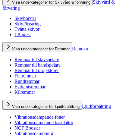
Skivvård &
Visa underkategorier för Skivvård & förvaring
förvaring
Skivborstar
Skivförvaring
Tvätta skivor
LP-press
Remmar
Visa underkategorier för Remmar
Remmar till skivspelare
Remmar till bandspelare
Remmar till projektorer
Flatremmar
Rundremmar
Fyrkantsremmar
Kilremmar
Ljudförbättring
Visa underkategorier för Ljudförbättring
Vibrationsdämpande fötter
Vibrationsdämpande basplattor
NCF Booster
Vibrationsdämpning