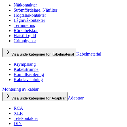
Nätkontakter
Strömfördelare, Nätfilter
Högtalarkontakter
Lågnivåkontakter
Terminering
Rörkabelskor
Flatstift guld
Crimphylsor
Kabelmaterial
Visa underkategorier för Kabelmaterial
Krympslang
Kabelstrumpa
Bomullsisolering
Kabelavslutning
Montering av kablar
Adaptrar
Visa underkategorier för Adaptrar
RCA
XLR
Telekontakter
DIN