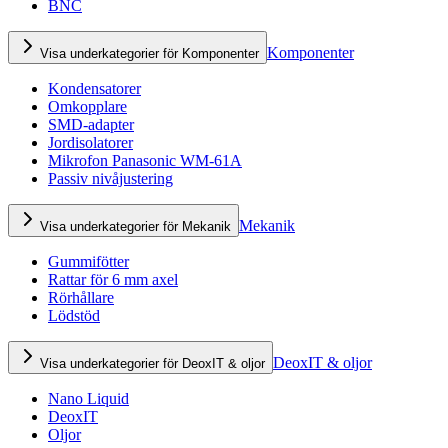
BNC
Komponenter
Visa underkategorier för Komponenter
Kondensatorer
Omkopplare
SMD-adapter
Jordisolatorer
Mikrofon Panasonic WM-61A
Passiv nivåjustering
Mekanik
Visa underkategorier för Mekanik
Gummifötter
Rattar för 6 mm axel
Rörhållare
Lödstöd
DeoxIT & oljor
Visa underkategorier för DeoxIT & oljor
Nano Liquid
DeoxIT
Oljor