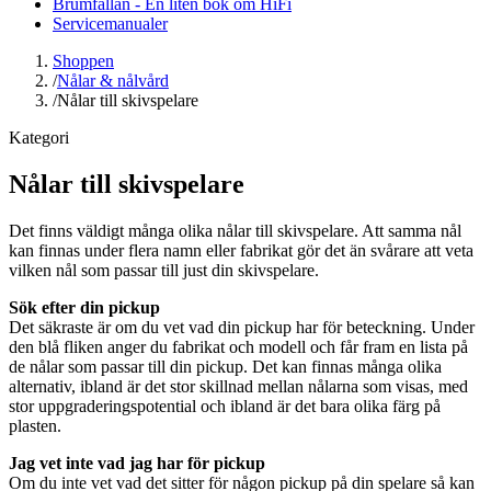
Brumfällan - En liten bok om HiFi
Servicemanualer
Shoppen
/
Nålar & nålvård
/
Nålar till skivspelare
Kategori
Nålar till skivspelare
Det finns väldigt många olika nålar till skivspelare. Att samma nål
kan finnas under flera namn eller fabrikat gör det än svårare att veta
vilken nål som passar till just din skivspelare.
Sök efter din pickup
Det säkraste är om du vet vad din pickup har för beteckning. Under
den blå fliken anger du fabrikat och modell och får fram en lista på
de nålar som passar till din pickup. Det kan finnas många olika
alternativ, ibland är det stor skillnad mellan nålarna som visas, med
stor uppgraderingspotential och ibland är det bara olika färg på
plasten.
Jag vet inte vad jag har för pickup
Om du inte vet vad det sitter för någon pickup på din spelare så kan