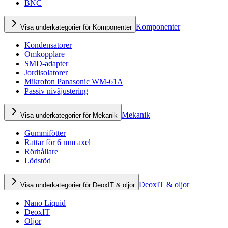
BNC
Komponenter
Visa underkategorier för Komponenter
Kondensatorer
Omkopplare
SMD-adapter
Jordisolatorer
Mikrofon Panasonic WM-61A
Passiv nivåjustering
Mekanik
Visa underkategorier för Mekanik
Gummifötter
Rattar för 6 mm axel
Rörhållare
Lödstöd
DeoxIT & oljor
Visa underkategorier för DeoxIT & oljor
Nano Liquid
DeoxIT
Oljor