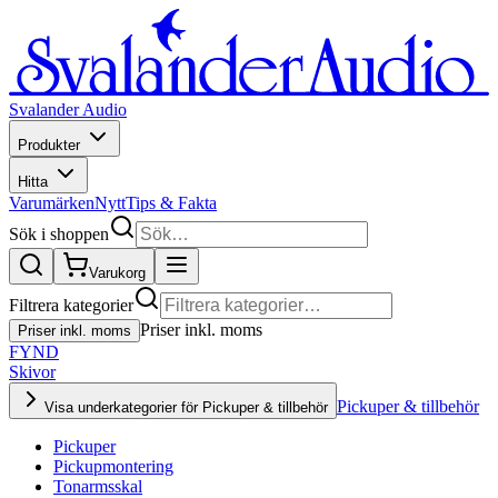
Svalander Audio
Produkter
Hitta
Varumärken
Nytt
Tips & Fakta
Sök i shoppen
Varukorg
Filtrera kategorier
Priser inkl. moms
Priser inkl. moms
FYND
Skivor
Pickuper & tillbehör
Visa underkategorier för Pickuper & tillbehör
Pickuper
Pickupmontering
Tonarmsskal