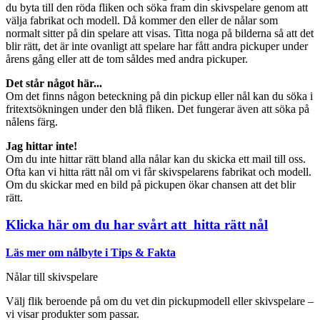
du byta till den röda fliken och söka fram din skivspelare genom att
välja fabrikat och modell. Då kommer den eller de nålar som
normalt sitter på din spelare att visas. Titta noga på bilderna så att det
blir rätt, det är inte ovanligt att spelare har fått andra pickuper under
årens gång eller att de tom såldes med andra pickuper.
Det står något här...
Om det finns någon beteckning på din pickup eller nål kan du söka i
fritextsökningen under den blå fliken. Det fungerar även att söka på
nålens färg.
Jag hittar inte!
Om du inte hittar rätt bland alla nålar kan du skicka ett mail till oss.
Ofta kan vi hitta rätt nål om vi får skivspelarens fabrikat och modell.
Om du skickar med en bild på pickupen ökar chansen att det blir
rätt.
Klicka här om du har svårt att hitta rätt nål
Läs mer om nålbyte i Tips & Fakta
Nålar till skivspelare
Välj flik beroende på om du vet din pickupmodell eller skivspelare –
vi visar produkter som passar.