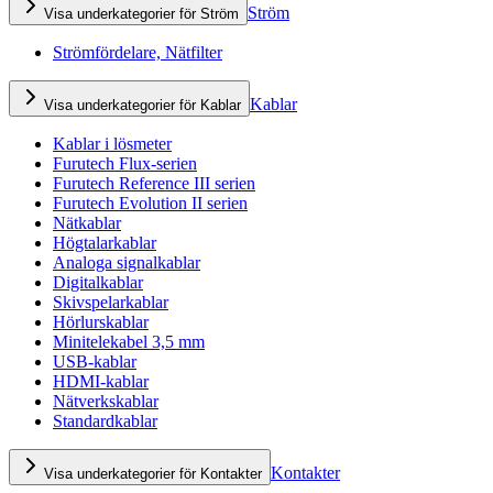
Ström
Visa underkategorier för Ström
Strömfördelare, Nätfilter
Kablar
Visa underkategorier för Kablar
Kablar i lösmeter
Furutech Flux-serien
Furutech Reference III serien
Furutech Evolution II serien
Nätkablar
Högtalarkablar
Analoga signalkablar
Digitalkablar
Skivspelarkablar
Hörlurskablar
Minitelekabel 3,5 mm
USB-kablar
HDMI-kablar
Nätverkskablar
Standardkablar
Kontakter
Visa underkategorier för Kontakter