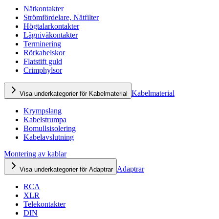
Nätkontakter
Strömfördelare, Nätfilter
Högtalarkontakter
Lågnivåkontakter
Terminering
Rörkabelskor
Flatstift guld
Crimphylsor
Kabelmaterial
Visa underkategorier för Kabelmaterial
Krympslang
Kabelstrumpa
Bomullsisolering
Kabelavslutning
Montering av kablar
Adaptrar
Visa underkategorier för Adaptrar
RCA
XLR
Telekontakter
DIN