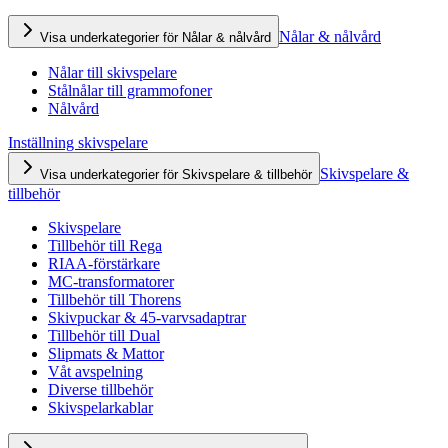
Nålar & nålvård
Visa underkategorier för Nålar & nålvård
Nålar till skivspelare
Stålnålar till grammofoner
Nålvård
Inställning skivspelare
Skivspelare &
Visa underkategorier för Skivspelare & tillbehör
tillbehör
Skivspelare
Tillbehör till Rega
RIAA-förstärkare
MC-transformatorer
Tillbehör till Thorens
Skivpuckar & 45-varvsadaptrar
Tillbehör till Dual
Slipmats & Mattor
Våt avspelning
Diverse tillbehör
Skivspelarkablar