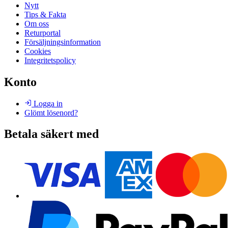
Nytt
Tips & Fakta
Om oss
Returportal
Försäljningsinformation
Cookies
Integritetspolicy
Konto
Logga in
Glömt lösenord?
Betala säkert med