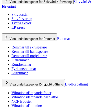
Skivvård &
Visa underkategorier för Skivvård & förvaring
förvaring
Skivborstar
Skivförvaring
Tvätta skivor
LP-press
Remmar
Visa underkategorier för Remmar
Remmar till skivspelare
Remmar till bandspelare
Remmar till projektorer
Flatremmar
Rundremmar
Fyrkantsremmar
Kilremmar
Ljudförbättring
Visa underkategorier för Ljudförbättring
Vibrationsdämpande fötter
Vibrationsdämpande basplattor
NCF Booster
Vibrationsdämpning