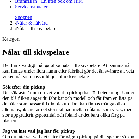
Brumfällan - En liten bok om HiFi
Servicemanualer
Shoppen
/
Nålar & nålvård
/
Nålar till skivspelare
Kategori
Nålar till skivspelare
Det finns väldigt många olika nålar till skivspelare. Att samma nål
kan finnas under flera namn eller fabrikat gör det än svårare att veta
vilken nål som passar till just din skivspelare.
Sök efter din pickup
Det säkraste är om du vet vad din pickup har för beteckning. Under
den blå fliken anger du fabrikat och modell och får fram en lista på
de nålar som passar till din pickup. Det kan finnas många olika
alternativ, ibland är det stor skillnad mellan nålarna som visas, med
stor uppgraderingspotential och ibland är det bara olika färg på
plasten.
Jag vet inte vad jag har för pickup
Om du inte vet vad det sitter för någon pickup på din spelare så kan