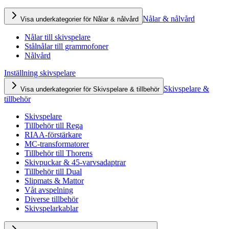
Nålar & nålvård
Visa underkategorier för Nålar & nålvård
Nålar till skivspelare
Stålnålar till grammofoner
Nålvård
Inställning skivspelare
Skivspelare &
Visa underkategorier för Skivspelare & tillbehör
tillbehör
Skivspelare
Tillbehör till Rega
RIAA-förstärkare
MC-transformatorer
Tillbehör till Thorens
Skivpuckar & 45-varvsadaptrar
Tillbehör till Dual
Slipmats & Mattor
Våt avspelning
Diverse tillbehör
Skivspelarkablar