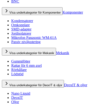
BNC
Komponenter
Visa underkategorier för Komponenter
Kondensatorer
Omkopplare
SMD-adapter
Jordisolatorer
Mikrofon Panasonic WM-61A
Passiv nivåjustering
Mekanik
Visa underkategorier för Mekanik
Gummifötter
Rattar för 6 mm axel
Rörhållare
Lödstöd
DeoxIT & oljor
Visa underkategorier för DeoxIT & oljor
Nano Liquid
DeoxIT
Oljor