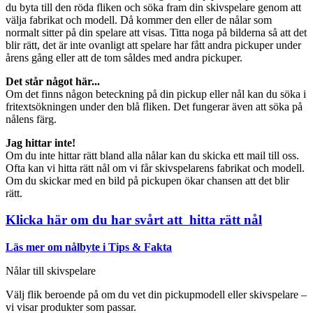
du byta till den röda fliken och söka fram din skivspelare genom att
välja fabrikat och modell. Då kommer den eller de nålar som
normalt sitter på din spelare att visas. Titta noga på bilderna så att det
blir rätt, det är inte ovanligt att spelare har fått andra pickuper under
årens gång eller att de tom såldes med andra pickuper.
Det står något här...
Om det finns någon beteckning på din pickup eller nål kan du söka i
fritextsökningen under den blå fliken. Det fungerar även att söka på
nålens färg.
Jag hittar inte!
Om du inte hittar rätt bland alla nålar kan du skicka ett mail till oss.
Ofta kan vi hitta rätt nål om vi får skivspelarens fabrikat och modell.
Om du skickar med en bild på pickupen ökar chansen att det blir
rätt.
Klicka här om du har svårt att hitta rätt nål
Läs mer om nålbyte i Tips & Fakta
Nålar till skivspelare
Välj flik beroende på om du vet din pickupmodell eller skivspelare –
vi visar produkter som passar.