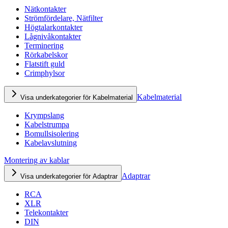
Nätkontakter
Strömfördelare, Nätfilter
Högtalarkontakter
Lågnivåkontakter
Terminering
Rörkabelskor
Flatstift guld
Crimphylsor
Kabelmaterial
Visa underkategorier för Kabelmaterial
Krympslang
Kabelstrumpa
Bomullsisolering
Kabelavslutning
Montering av kablar
Adaptrar
Visa underkategorier för Adaptrar
RCA
XLR
Telekontakter
DIN