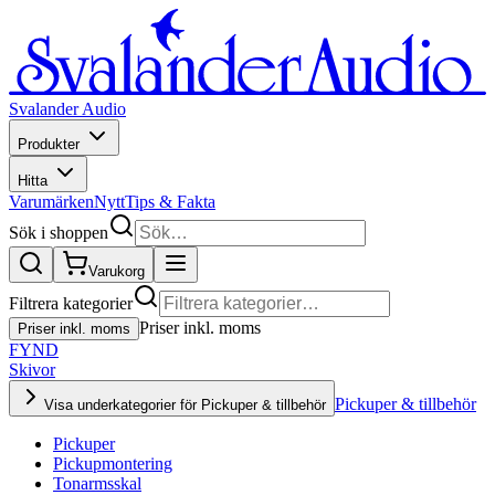
Svalander Audio
Produkter
Hitta
Varumärken
Nytt
Tips & Fakta
Sök i shoppen
Varukorg
Filtrera kategorier
Priser inkl. moms
Priser inkl. moms
FYND
Skivor
Pickuper & tillbehör
Visa underkategorier för Pickuper & tillbehör
Pickuper
Pickupmontering
Tonarmsskal