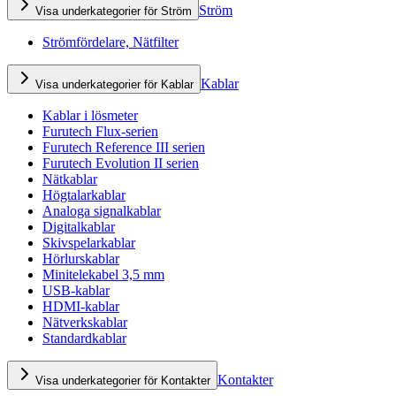
Ström
Visa underkategorier för Ström
Strömfördelare, Nätfilter
Kablar
Visa underkategorier för Kablar
Kablar i lösmeter
Furutech Flux-serien
Furutech Reference III serien
Furutech Evolution II serien
Nätkablar
Högtalarkablar
Analoga signalkablar
Digitalkablar
Skivspelarkablar
Hörlurskablar
Minitelekabel 3,5 mm
USB-kablar
HDMI-kablar
Nätverkskablar
Standardkablar
Kontakter
Visa underkategorier för Kontakter