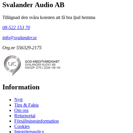
Svalander Audio AB
Tillägnad den svåra konsten att få bra ljud hemma
08-522 153 70
info@svalander.se
Org.nr 556329-2175
Information
Nytt
Tips & Fakta
Om oss
Returportal
Försäljningsinformation
Cookies
Integritetspolicy