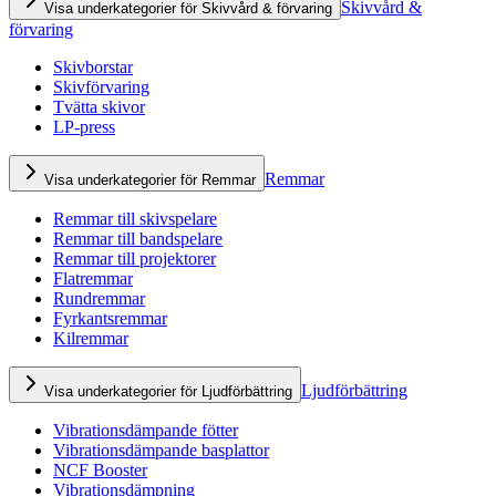
Skivvård &
Visa underkategorier för Skivvård & förvaring
förvaring
Skivborstar
Skivförvaring
Tvätta skivor
LP-press
Remmar
Visa underkategorier för Remmar
Remmar till skivspelare
Remmar till bandspelare
Remmar till projektorer
Flatremmar
Rundremmar
Fyrkantsremmar
Kilremmar
Ljudförbättring
Visa underkategorier för Ljudförbättring
Vibrationsdämpande fötter
Vibrationsdämpande basplattor
NCF Booster
Vibrationsdämpning