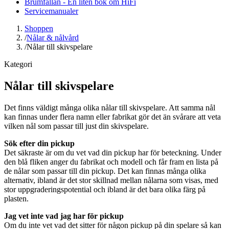
Brumfällan - En liten bok om HiFi
Servicemanualer
Shoppen
/
Nålar & nålvård
/
Nålar till skivspelare
Kategori
Nålar till skivspelare
Det finns väldigt många olika nålar till skivspelare. Att samma nål
kan finnas under flera namn eller fabrikat gör det än svårare att veta
vilken nål som passar till just din skivspelare.
Sök efter din pickup
Det säkraste är om du vet vad din pickup har för beteckning. Under
den blå fliken anger du fabrikat och modell och får fram en lista på
de nålar som passar till din pickup. Det kan finnas många olika
alternativ, ibland är det stor skillnad mellan nålarna som visas, med
stor uppgraderingspotential och ibland är det bara olika färg på
plasten.
Jag vet inte vad jag har för pickup
Om du inte vet vad det sitter för någon pickup på din spelare så kan