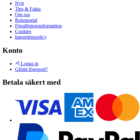
Nytt
Tips & Fakta
Om oss
Returportal
Försäljningsinformation
Cookies
Integritetspolicy
Konto
Logga in
Glömt lösenord?
Betala säkert med