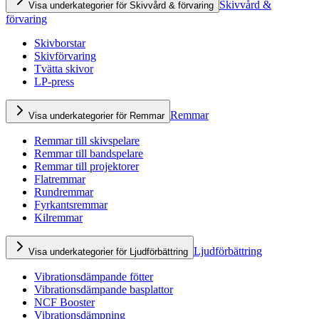
Skivvård &
Visa underkategorier för Skivvård & förvaring
förvaring
Skivborstar
Skivförvaring
Tvätta skivor
LP-press
Remmar
Visa underkategorier för Remmar
Remmar till skivspelare
Remmar till bandspelare
Remmar till projektorer
Flatremmar
Rundremmar
Fyrkantsremmar
Kilremmar
Ljudförbättring
Visa underkategorier för Ljudförbättring
Vibrationsdämpande fötter
Vibrationsdämpande basplattor
NCF Booster
Vibrationsdämpning