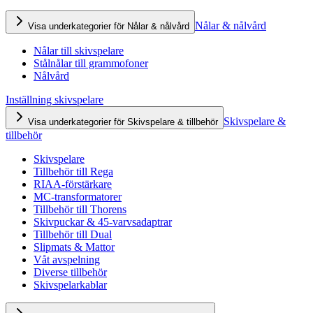
Nålar & nålvård
Visa underkategorier för Nålar & nålvård
Nålar till skivspelare
Stålnålar till grammofoner
Nålvård
Inställning skivspelare
Skivspelare &
Visa underkategorier för Skivspelare & tillbehör
tillbehör
Skivspelare
Tillbehör till Rega
RIAA-förstärkare
MC-transformatorer
Tillbehör till Thorens
Skivpuckar & 45-varvsadaptrar
Tillbehör till Dual
Slipmats & Mattor
Våt avspelning
Diverse tillbehör
Skivspelarkablar