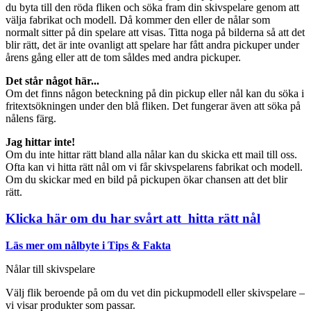
du byta till den röda fliken och söka fram din skivspelare genom att
välja fabrikat och modell. Då kommer den eller de nålar som
normalt sitter på din spelare att visas. Titta noga på bilderna så att det
blir rätt, det är inte ovanligt att spelare har fått andra pickuper under
årens gång eller att de tom såldes med andra pickuper.
Det står något här...
Om det finns någon beteckning på din pickup eller nål kan du söka i
fritextsökningen under den blå fliken. Det fungerar även att söka på
nålens färg.
Jag hittar inte!
Om du inte hittar rätt bland alla nålar kan du skicka ett mail till oss.
Ofta kan vi hitta rätt nål om vi får skivspelarens fabrikat och modell.
Om du skickar med en bild på pickupen ökar chansen att det blir
rätt.
Klicka här om du har svårt att hitta rätt nål
Läs mer om nålbyte i Tips & Fakta
Nålar till skivspelare
Välj flik beroende på om du vet din pickupmodell eller skivspelare –
vi visar produkter som passar.