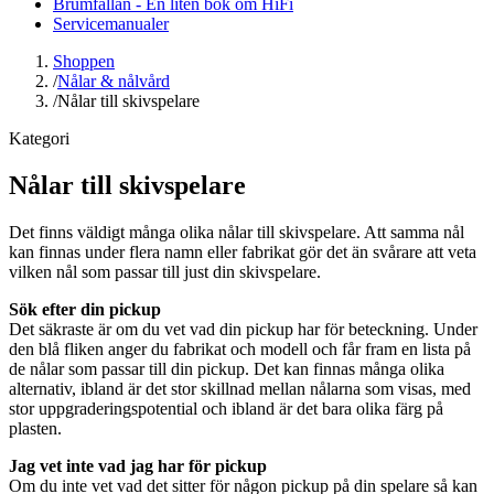
Brumfällan - En liten bok om HiFi
Servicemanualer
Shoppen
/
Nålar & nålvård
/
Nålar till skivspelare
Kategori
Nålar till skivspelare
Det finns väldigt många olika nålar till skivspelare. Att samma nål
kan finnas under flera namn eller fabrikat gör det än svårare att veta
vilken nål som passar till just din skivspelare.
Sök efter din pickup
Det säkraste är om du vet vad din pickup har för beteckning. Under
den blå fliken anger du fabrikat och modell och får fram en lista på
de nålar som passar till din pickup. Det kan finnas många olika
alternativ, ibland är det stor skillnad mellan nålarna som visas, med
stor uppgraderingspotential och ibland är det bara olika färg på
plasten.
Jag vet inte vad jag har för pickup
Om du inte vet vad det sitter för någon pickup på din spelare så kan