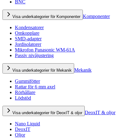
BNC
Komponenter
Visa underkategorier för Komponenter
Kondensatorer
Omkopplare
SMD-adapter
Jordisolatorer
Mikrofon Panasonic WM-61A
Passiv nivåjustering
Mekanik
Visa underkategorier för Mekanik
Gummifötter
Rattar för 6 mm axel
Rörhållare
Lödstöd
DeoxIT & oljor
Visa underkategorier för DeoxIT & oljor
Nano Liquid
DeoxIT
Oljor