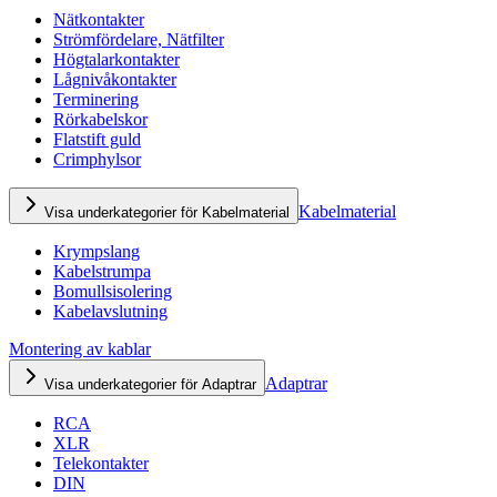
Nätkontakter
Strömfördelare, Nätfilter
Högtalarkontakter
Lågnivåkontakter
Terminering
Rörkabelskor
Flatstift guld
Crimphylsor
Kabelmaterial
Visa underkategorier för Kabelmaterial
Krympslang
Kabelstrumpa
Bomullsisolering
Kabelavslutning
Montering av kablar
Adaptrar
Visa underkategorier för Adaptrar
RCA
XLR
Telekontakter
DIN