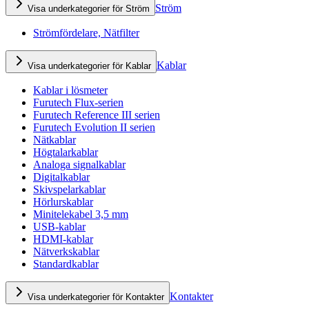
Ström
Visa underkategorier för Ström
Strömfördelare, Nätfilter
Kablar
Visa underkategorier för Kablar
Kablar i lösmeter
Furutech Flux-serien
Furutech Reference III serien
Furutech Evolution II serien
Nätkablar
Högtalarkablar
Analoga signalkablar
Digitalkablar
Skivspelarkablar
Hörlurskablar
Minitelekabel 3,5 mm
USB-kablar
HDMI-kablar
Nätverkskablar
Standardkablar
Kontakter
Visa underkategorier för Kontakter