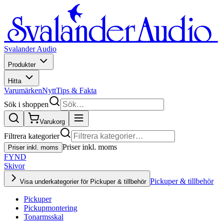
Svalander Audio
Produkter
Hitta
Varumärken
Nytt
Tips & Fakta
Sök i shoppen
Varukorg
Filtrera kategorier
Priser inkl. moms
Priser inkl. moms
FYND
Skivor
Pickuper & tillbehör
Visa underkategorier för Pickuper & tillbehör
Pickuper
Pickupmontering
Tonarmsskal