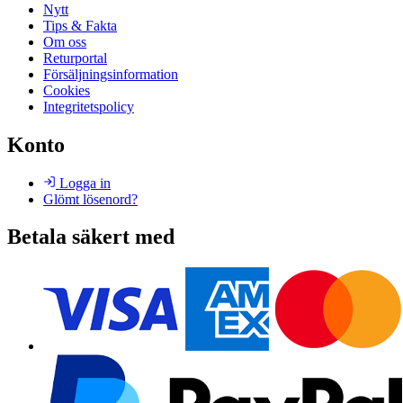
Nytt
Tips & Fakta
Om oss
Returportal
Försäljningsinformation
Cookies
Integritetspolicy
Konto
Logga in
Glömt lösenord?
Betala säkert med