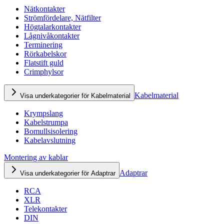
Nätkontakter
Strömfördelare, Nätfilter
Högtalarkontakter
Lågnivåkontakter
Terminering
Rörkabelskor
Flatstift guld
Crimphylsor
Kabelmaterial
Visa underkategorier för Kabelmaterial
Krympslang
Kabelstrumpa
Bomullsisolering
Kabelavslutning
Montering av kablar
Adaptrar
Visa underkategorier för Adaptrar
RCA
XLR
Telekontakter
DIN