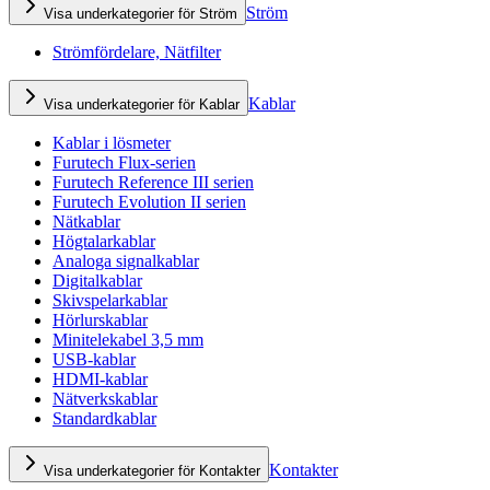
Ström
Visa underkategorier för Ström
Strömfördelare, Nätfilter
Kablar
Visa underkategorier för Kablar
Kablar i lösmeter
Furutech Flux-serien
Furutech Reference III serien
Furutech Evolution II serien
Nätkablar
Högtalarkablar
Analoga signalkablar
Digitalkablar
Skivspelarkablar
Hörlurskablar
Minitelekabel 3,5 mm
USB-kablar
HDMI-kablar
Nätverkskablar
Standardkablar
Kontakter
Visa underkategorier för Kontakter