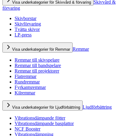
Skivvård &
Visa underkategorier för Skivvård & förvaring
förvaring
Skivborstar
Skivförvaring
Tvätta skivor
LP-press
Remmar
Visa underkategorier för Remmar
Remmar till skivspelare
Remmar till bandspelare
Remmar till projektorer
Flatremmar
Rundremmar
Fyrkantsremmar
Kilremmar
Ljudförbättring
Visa underkategorier för Ljudförbättring
Vibrationsdämpande fötter
Vibrationsdämpande basplattor
NCF Booster
Vibrationsdämpning