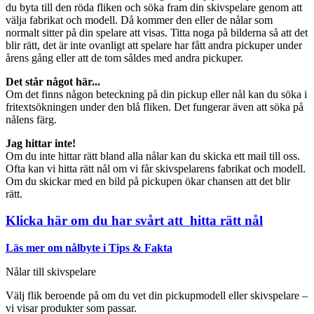
du byta till den röda fliken och söka fram din skivspelare genom att
välja fabrikat och modell. Då kommer den eller de nålar som
normalt sitter på din spelare att visas. Titta noga på bilderna så att det
blir rätt, det är inte ovanligt att spelare har fått andra pickuper under
årens gång eller att de tom såldes med andra pickuper.
Det står något här...
Om det finns någon beteckning på din pickup eller nål kan du söka i
fritextsökningen under den blå fliken. Det fungerar även att söka på
nålens färg.
Jag hittar inte!
Om du inte hittar rätt bland alla nålar kan du skicka ett mail till oss.
Ofta kan vi hitta rätt nål om vi får skivspelarens fabrikat och modell.
Om du skickar med en bild på pickupen ökar chansen att det blir
rätt.
Klicka här om du har svårt att hitta rätt nål
Läs mer om nålbyte i Tips & Fakta
Nålar till skivspelare
Välj flik beroende på om du vet din pickupmodell eller skivspelare –
vi visar produkter som passar.