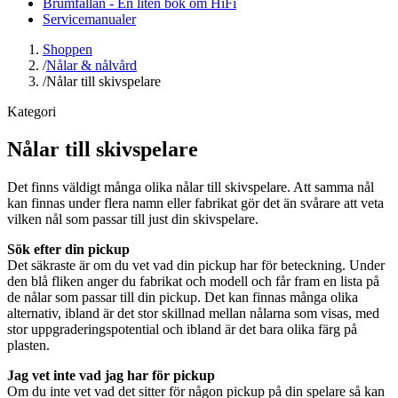
Brumfällan - En liten bok om HiFi
Servicemanualer
Shoppen
/
Nålar & nålvård
/
Nålar till skivspelare
Kategori
Nålar till skivspelare
Det finns väldigt många olika nålar till skivspelare. Att samma nål
kan finnas under flera namn eller fabrikat gör det än svårare att veta
vilken nål som passar till just din skivspelare.
Sök efter din pickup
Det säkraste är om du vet vad din pickup har för beteckning. Under
den blå fliken anger du fabrikat och modell och får fram en lista på
de nålar som passar till din pickup. Det kan finnas många olika
alternativ, ibland är det stor skillnad mellan nålarna som visas, med
stor uppgraderingspotential och ibland är det bara olika färg på
plasten.
Jag vet inte vad jag har för pickup
Om du inte vet vad det sitter för någon pickup på din spelare så kan