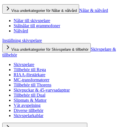
Nålar & nålvård
Visa underkategorier för Nålar & nålvård
Nålar till skivspelare
Stålnålar till grammofoner
Nålvård
Inställning skivspelare
Skivspelare &
Visa underkategorier för Skivspelare & tillbehör
tillbehör
Skivspelare
Tillbehör till Rega
RIAA-förstärkare
MC-transformatorer
Tillbehör till Thorens
Skivpuckar & 45-varvsadaptrar
Tillbehör till Dual
Slipmats & Mattor
Våt avspelning
Diverse tillbehör
Skivspelarkablar