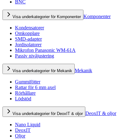
BNC
Komponenter
Visa underkategorier för Komponenter
Kondensatorer
Omkopplare
SMD-adapter
Jordisolatorer
Mikrofon Panasonic WM-61A
Passiv nivåjustering
Mekanik
Visa underkategorier för Mekanik
Gummifötter
Rattar för 6 mm axel
Rörhållare
Lödstöd
DeoxIT & oljor
Visa underkategorier för DeoxIT & oljor
Nano Liquid
DeoxIT
Oljor