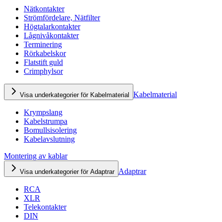
Nätkontakter
Strömfördelare, Nätfilter
Högtalarkontakter
Lågnivåkontakter
Terminering
Rörkabelskor
Flatstift guld
Crimphylsor
Kabelmaterial
Visa underkategorier för Kabelmaterial
Krympslang
Kabelstrumpa
Bomullsisolering
Kabelavslutning
Montering av kablar
Adaptrar
Visa underkategorier för Adaptrar
RCA
XLR
Telekontakter
DIN