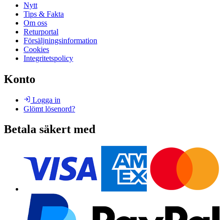
Nytt
Tips & Fakta
Om oss
Returportal
Försäljningsinformation
Cookies
Integritetspolicy
Konto
Logga in
Glömt lösenord?
Betala säkert med