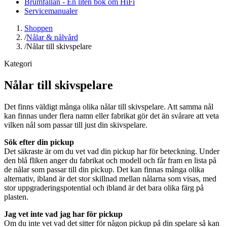
Brumfällan - En liten bok om HiFi
Servicemanualer
Shoppen
/
Nålar & nålvård
/
Nålar till skivspelare
Kategori
Nålar till skivspelare
Det finns väldigt många olika nålar till skivspelare. Att samma nål
kan finnas under flera namn eller fabrikat gör det än svårare att veta
vilken nål som passar till just din skivspelare.
Sök efter din pickup
Det säkraste är om du vet vad din pickup har för beteckning. Under
den blå fliken anger du fabrikat och modell och får fram en lista på
de nålar som passar till din pickup. Det kan finnas många olika
alternativ, ibland är det stor skillnad mellan nålarna som visas, med
stor uppgraderingspotential och ibland är det bara olika färg på
plasten.
Jag vet inte vad jag har för pickup
Om du inte vet vad det sitter för någon pickup på din spelare så kan