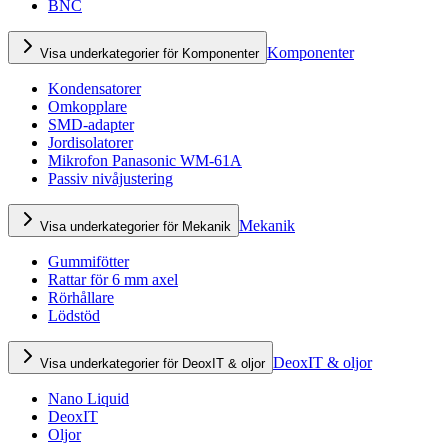
BNC
Komponenter
Visa underkategorier för Komponenter
Kondensatorer
Omkopplare
SMD-adapter
Jordisolatorer
Mikrofon Panasonic WM-61A
Passiv nivåjustering
Mekanik
Visa underkategorier för Mekanik
Gummifötter
Rattar för 6 mm axel
Rörhållare
Lödstöd
DeoxIT & oljor
Visa underkategorier för DeoxIT & oljor
Nano Liquid
DeoxIT
Oljor