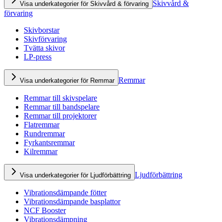
Skivvård &
Visa underkategorier för Skivvård & förvaring
förvaring
Skivborstar
Skivförvaring
Tvätta skivor
LP-press
Remmar
Visa underkategorier för Remmar
Remmar till skivspelare
Remmar till bandspelare
Remmar till projektorer
Flatremmar
Rundremmar
Fyrkantsremmar
Kilremmar
Ljudförbättring
Visa underkategorier för Ljudförbättring
Vibrationsdämpande fötter
Vibrationsdämpande basplattor
NCF Booster
Vibrationsdämpning