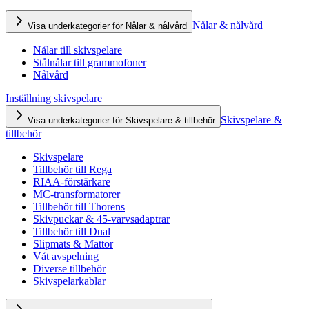
Nålar & nålvård
Visa underkategorier för Nålar & nålvård
Nålar till skivspelare
Stålnålar till grammofoner
Nålvård
Inställning skivspelare
Skivspelare &
Visa underkategorier för Skivspelare & tillbehör
tillbehör
Skivspelare
Tillbehör till Rega
RIAA-förstärkare
MC-transformatorer
Tillbehör till Thorens
Skivpuckar & 45-varvsadaptrar
Tillbehör till Dual
Slipmats & Mattor
Våt avspelning
Diverse tillbehör
Skivspelarkablar