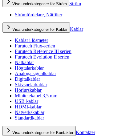
Ström
Visa underkategorier för Ström
Strömfördelare, Nätfilter
Kablar
Visa underkategorier för Kablar
Kablar i lösmeter
Furutech Flux-serien
Furutech Reference III serien
Furutech Evolution II serien
Nätkablar
Högtalarkablar
Analoga signalkablar
Digitalkablar
Skivspelarkablar
Hörlurskablar
Minitelekabel 3,5 mm
USB-kablar
HDMI-kablar
Nätverkskablar
Standardkablar
Kontakter
Visa underkategorier för Kontakter