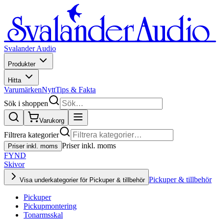
Svalander Audio
Produkter
Hitta
Varumärken
Nytt
Tips & Fakta
Sök i shoppen
Varukorg
Filtrera kategorier
Priser inkl. moms
Priser inkl. moms
FYND
Skivor
Pickuper & tillbehör
Visa underkategorier för Pickuper & tillbehör
Pickuper
Pickupmontering
Tonarmsskal