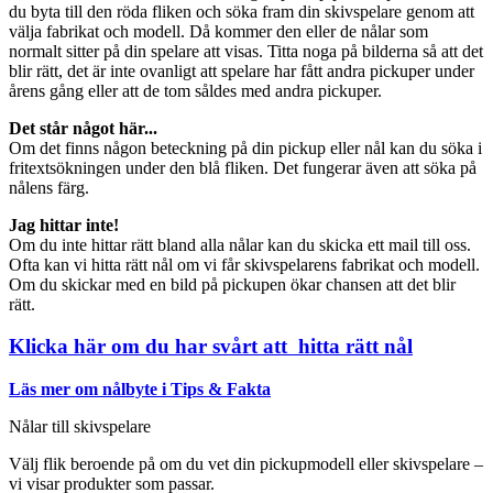
du byta till den röda fliken och söka fram din skivspelare genom att
välja fabrikat och modell. Då kommer den eller de nålar som
normalt sitter på din spelare att visas. Titta noga på bilderna så att det
blir rätt, det är inte ovanligt att spelare har fått andra pickuper under
årens gång eller att de tom såldes med andra pickuper.
Det står något här...
Om det finns någon beteckning på din pickup eller nål kan du söka i
fritextsökningen under den blå fliken. Det fungerar även att söka på
nålens färg.
Jag hittar inte!
Om du inte hittar rätt bland alla nålar kan du skicka ett mail till oss.
Ofta kan vi hitta rätt nål om vi får skivspelarens fabrikat och modell.
Om du skickar med en bild på pickupen ökar chansen att det blir
rätt.
Klicka här om du har svårt att hitta rätt nål
Läs mer om nålbyte i Tips & Fakta
Nålar till skivspelare
Välj flik beroende på om du vet din pickupmodell eller skivspelare –
vi visar produkter som passar.