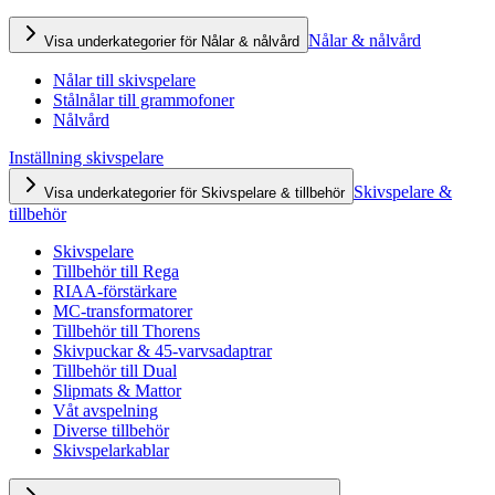
Nålar & nålvård
Visa underkategorier för Nålar & nålvård
Nålar till skivspelare
Stålnålar till grammofoner
Nålvård
Inställning skivspelare
Skivspelare &
Visa underkategorier för Skivspelare & tillbehör
tillbehör
Skivspelare
Tillbehör till Rega
RIAA-förstärkare
MC-transformatorer
Tillbehör till Thorens
Skivpuckar & 45-varvsadaptrar
Tillbehör till Dual
Slipmats & Mattor
Våt avspelning
Diverse tillbehör
Skivspelarkablar