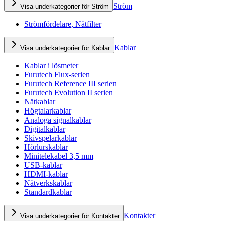
Ström
Visa underkategorier för Ström
Strömfördelare, Nätfilter
Kablar
Visa underkategorier för Kablar
Kablar i lösmeter
Furutech Flux-serien
Furutech Reference III serien
Furutech Evolution II serien
Nätkablar
Högtalarkablar
Analoga signalkablar
Digitalkablar
Skivspelarkablar
Hörlurskablar
Minitelekabel 3,5 mm
USB-kablar
HDMI-kablar
Nätverkskablar
Standardkablar
Kontakter
Visa underkategorier för Kontakter