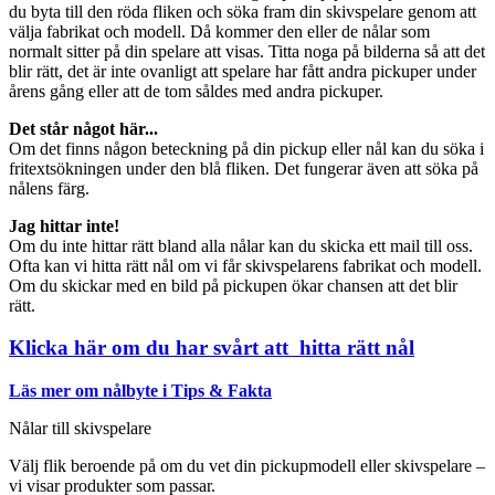
du byta till den röda fliken och söka fram din skivspelare genom att
välja fabrikat och modell. Då kommer den eller de nålar som
normalt sitter på din spelare att visas. Titta noga på bilderna så att det
blir rätt, det är inte ovanligt att spelare har fått andra pickuper under
årens gång eller att de tom såldes med andra pickuper.
Det står något här...
Om det finns någon beteckning på din pickup eller nål kan du söka i
fritextsökningen under den blå fliken. Det fungerar även att söka på
nålens färg.
Jag hittar inte!
Om du inte hittar rätt bland alla nålar kan du skicka ett mail till oss.
Ofta kan vi hitta rätt nål om vi får skivspelarens fabrikat och modell.
Om du skickar med en bild på pickupen ökar chansen att det blir
rätt.
Klicka här om du har svårt att hitta rätt nål
Läs mer om nålbyte i Tips & Fakta
Nålar till skivspelare
Välj flik beroende på om du vet din pickupmodell eller skivspelare –
vi visar produkter som passar.