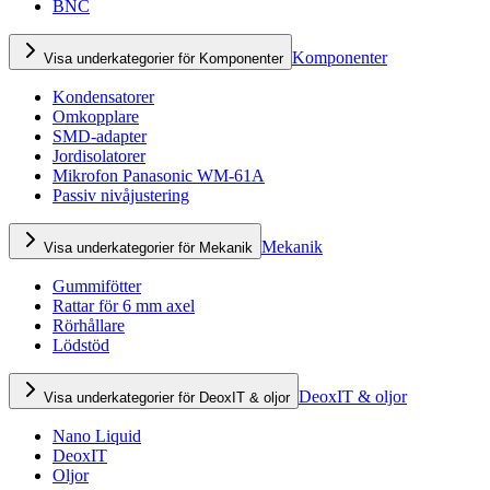
BNC
Komponenter
Visa underkategorier för Komponenter
Kondensatorer
Omkopplare
SMD-adapter
Jordisolatorer
Mikrofon Panasonic WM-61A
Passiv nivåjustering
Mekanik
Visa underkategorier för Mekanik
Gummifötter
Rattar för 6 mm axel
Rörhållare
Lödstöd
DeoxIT & oljor
Visa underkategorier för DeoxIT & oljor
Nano Liquid
DeoxIT
Oljor