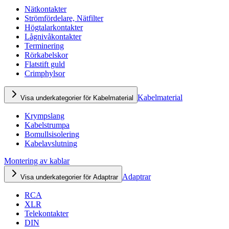
Nätkontakter
Strömfördelare, Nätfilter
Högtalarkontakter
Lågnivåkontakter
Terminering
Rörkabelskor
Flatstift guld
Crimphylsor
Kabelmaterial
Visa underkategorier för Kabelmaterial
Krympslang
Kabelstrumpa
Bomullsisolering
Kabelavslutning
Montering av kablar
Adaptrar
Visa underkategorier för Adaptrar
RCA
XLR
Telekontakter
DIN