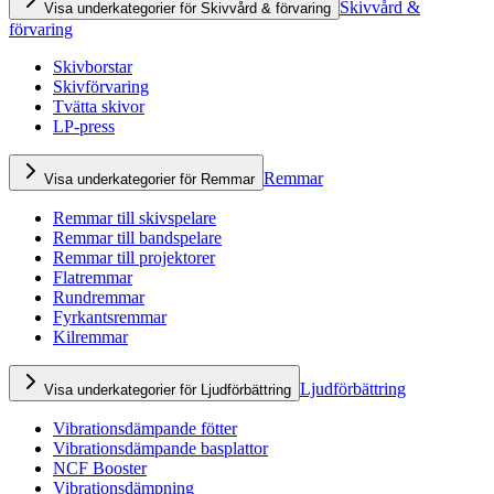
Skivvård &
Visa underkategorier för Skivvård & förvaring
förvaring
Skivborstar
Skivförvaring
Tvätta skivor
LP-press
Remmar
Visa underkategorier för Remmar
Remmar till skivspelare
Remmar till bandspelare
Remmar till projektorer
Flatremmar
Rundremmar
Fyrkantsremmar
Kilremmar
Ljudförbättring
Visa underkategorier för Ljudförbättring
Vibrationsdämpande fötter
Vibrationsdämpande basplattor
NCF Booster
Vibrationsdämpning