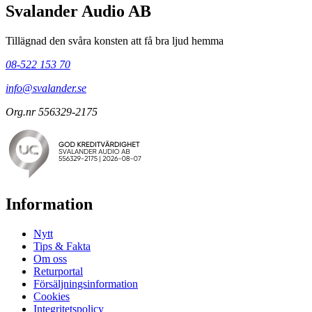
Svalander Audio AB
Tillägnad den svåra konsten att få bra ljud hemma
08-522 153 70
info@svalander.se
Org.nr 556329-2175
Information
Nytt
Tips & Fakta
Om oss
Returportal
Försäljningsinformation
Cookies
Integritetspolicy