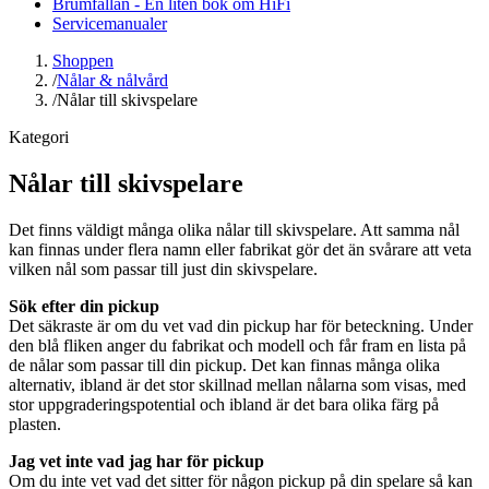
Brumfällan - En liten bok om HiFi
Servicemanualer
Shoppen
/
Nålar & nålvård
/
Nålar till skivspelare
Kategori
Nålar till skivspelare
Det finns väldigt många olika nålar till skivspelare. Att samma nål
kan finnas under flera namn eller fabrikat gör det än svårare att veta
vilken nål som passar till just din skivspelare.
Sök efter din pickup
Det säkraste är om du vet vad din pickup har för beteckning. Under
den blå fliken anger du fabrikat och modell och får fram en lista på
de nålar som passar till din pickup. Det kan finnas många olika
alternativ, ibland är det stor skillnad mellan nålarna som visas, med
stor uppgraderingspotential och ibland är det bara olika färg på
plasten.
Jag vet inte vad jag har för pickup
Om du inte vet vad det sitter för någon pickup på din spelare så kan