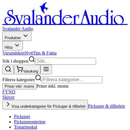
Svalander Audio
Produkter
Hitta
Varumärken
Nytt
Tips & Fakta
Sök i shoppen
Varukorg
Filtrera kategorier
Priser inkl. moms
Priser inkl. moms
FYND
Skivor
Pickuper & tillbehör
Visa underkategorier för Pickuper & tillbehör
Pickuper
Pickupmontering
Tonarmsskal